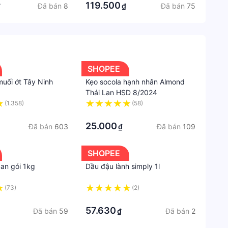
119.500
Đã bán
8
Đã bán
75
₫
₫
Kiểu
đóng
gói
Gói
ua #andam #mevabe #tueminh
kép
SHOPEE
Hạn
muối ớt Tây Ninh
Kẹo socola hạnh nhân Almond
sử
Thái Lan HSD 8/2024
dụng
(1.358)
(58)
12
·
25.000
tháng
Đã bán
603
Đã bán
109
₫
Trọng
SHOPEE
lượng
dan gói 1kg
Dầu đậu lành simply 1l
500g
(73)
(2)
Giảm
·
cân
57.630
đặc
Đã bán
59
Đã bán
2
₫
biệt