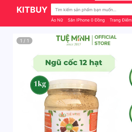
KITBUY
Áo Nữ
Săn IPhone 0 Đồng
Trang Điểm
1
/
1