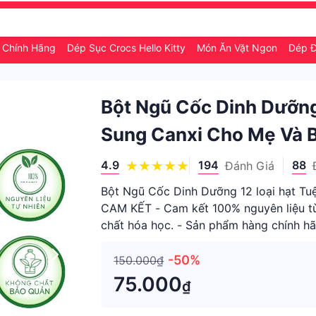
 Chính Hãng
Dép Sục Crocs Hello Kitty
Món Ăn Vặt Ngon
Dép 
Bột Ngũ Cốc Dinh Dưỡng 
Sung Canxi Cho Mẹ Và B
4.9
194
88
Đánh Giá
Bột Ngũ Cốc Dinh Dưỡng 12 loại hạt Tuệ
CAM KẾT - Cam kết 100% nguyên liệu từ 
chất hóa học. - Sản phẩm hàng chính hãn
hàng 07 ngà
-50%
150.000₫
75.000
₫