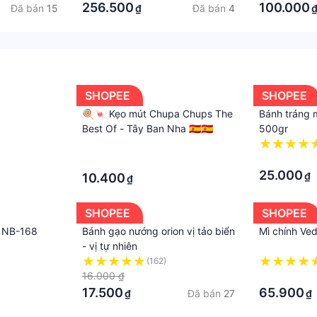
h sáng mặt trời chiếu trực tiếp.
256.500
100.000
Đã bán
15
Đã bán
4
₫
ng có tác dụng thay thế thuốc chữa bệnh
alam #chinhhang #ngucoc #hat #tangcan #giamcan #lois
SHOPEE
SHOPEE
🍭🍬 Kẹo mút Chupa Chups The
Bánh tráng 
Best Of - Tây Ban Nha 🇪🇸🇪🇸
500gr
·
·
·
25.000
₫
10.400
₫
SHOPEE
SHOPEE
g NB-168
Bánh gạo nướng orion vị tảo biển
Mì chính Ve
- vị tự nhiên
(162)
16.000 ₫
·
17.500
65.900
Đã bán
27
₫
₫