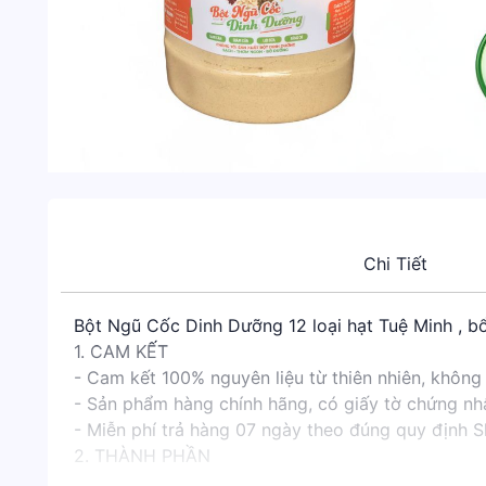
Chi Tiết
Bột Ngũ Cốc Dinh Dưỡng 12 loại hạt Tuệ Minh , b
1. CAM KẾT
- Cam kết 100% nguyên liệu từ thiên nhiên, không 
- Sản phẩm hàng chính hãng, có giấy tờ chứng nh
- Miễn phí trả hàng 07 ngày theo đúng quy định 
2. THÀNH PHẦN
- Đậu xanh, đậu đỏ, đậu đen, đậu trắng, hạt sen, mè