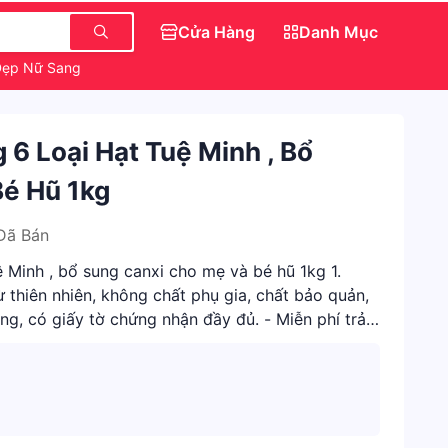
Cửa Hàng
Danh Mục
Đẹp Nữ Sang Chảnh
Áo Kiểu Nữ
Váy Đẹp Cho Nữ
6 Loại Hạt Tuệ Minh , Bổ
é Hũ 1kg
Đã Bán
 Minh , bổ sung canxi cho mẹ và bé hũ 1kg 1.
thiên nhiên, không chất phụ gia, chất bảo quản,
g, có giấy tờ chứng nhận đầy đủ. - Miễn phí trả