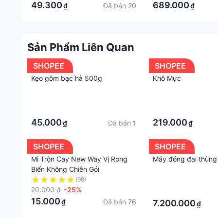
Bảo quản nơi khô ráo thoáng mát tránh nóng và án
49.300
689.000
Đã bán
20
₫
₫
Nơi sản xuất: Thái Bình
Hạn sử dụng: 12 tháng từ ngày sản xuất.
LƯU Ý: Sản phẩm này không phải là thuốc và khô
Sản Phẩm Liên Quan
#botngucoc #dinhduong #tangvong1 #nguucocnh
SHOPEE
SHOPEE
Kẹo gôm bạc hà 500g
Khô Mực
·
·
·
·
45.000
219.000
Đã bán
1
₫
₫
SHOPEE
SHOPEE
Mì Trộn Cay New Way Vị Rong
Máy đóng đai thùn
Biển Không Chiên Gói
(98)
·
20.000 ₫
-25%
·
15.000
Đã bán
76
₫
7.200.000
₫