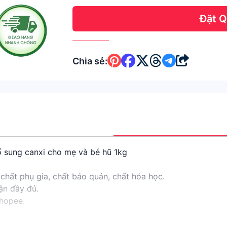
Đặt 
Chia sẻ:
ổ sung canxi cho mẹ và bé hũ 1kg
chất phụ gia, chất bảo quản, chất hóa học.
ận đầy đủ.
Shopee.
 đen, ý dĩ, lứt đỏ, lứt nếp, hạt kê, ngô nếp