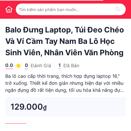
1
/
1
Balo Đưng Laptop, Túi Đeo Chéo
Và Ví Cầm Tay Nam Ba Lô Học
Sinh Viên, Nhân Viên Văn Phòng
0.0
0
1
Đánh Giá
Đã Bán
Ba lô cao cấp thời trang, thích hợp đựng laptop 16."
trở xuống. Thiết kế đơn giản nhưng hiện đại với nhiều
ngăn đựng đồ rất tiện dụng, tối ưu hóa khả năng đựng
đồ của balo với màu đen hoặc xám tổng thể tạo nên
sự sang trọng, đăng cấp Làm từ vải trơn Polyester kết
129.000
₫
hợp