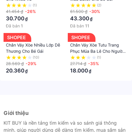
(1)
(2)
41.454 ₫
-26%
61.500 ₫
-30%
30.700
43.300
₫
₫
Đã bán
1
Đã bán
11
SHOPEE
SHOPEE
Chân Váy Xòe Nhiều Lớp Dễ
Chân Váy Xòe Tutu Trang
Thương Cho Bé Gái
Phục Múa Ba Lê Cho Người
Lớn Tuổi
(10)
(1)
28.569 ₫
-29%
27.714 ₫
-35%
20.360
18.000
₫
₫
Giới thiệu
KIT BUY là nền tảng tìm kiếm và so sánh giá thông
minh, giúp người dùng dễ dàng tìm kiếm, mua sắm sản