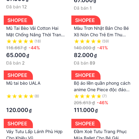
67.000
₫
phục khác nhau để tạo nên phong cách và cá tính
Đã bán
12
Đã bán
1
của riêng bản thân mình
SHOPEE
SHOPEE
Mũ Tai Bèo Vải Cotton Hai
Màu Trơn Nhật Bản Cho Bé
Mặt Chống Nắng Thời Trang
Xô Nón Cho Trẻ Em Thu
Cho Bé
Đông Ngoài Trời Mềm Mại
(18)
(59)
116.667 ₫
-44%
Ấm Lưu Vực Mũ Ngọt Ngào
140.000 ₫
-41%
Bé Gái Thường Ngày
65.000
82.000
₫
₫
Panama Người Cá Mũ 2-10
Đã bán
2
Đã bán
89
Tuổi
SHOPEE
SHOPEE
Mũ tai bèo UALA
Bộ áo liền quần phong cách
anime One Piece độc đáo
cho bé sơ sinh
(8)
(7)
·
205.613 ₫
-46%
120.000
111.000
₫
₫
SHOPEE
SHOPEE
Váy Tutu Lấp Lánh Phù Hợp
Đầm Xoè Tutu Trang Phục
Cho Khiêu Vũ
Múa Ballet Cho Bé Gái