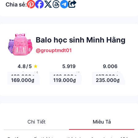
Chia sẻ:
Balo học sinh Minh Hằng
@grouptmdt01
4.8
/
5
★
5.919
9.006
Đánh giá
Theo Dõi
Nhận xét
139.000
169.000
127.000
₫
₫
₫
169.000
119.000
235.000
₫
₫
₫
Chi Tiết
Miêu Tả