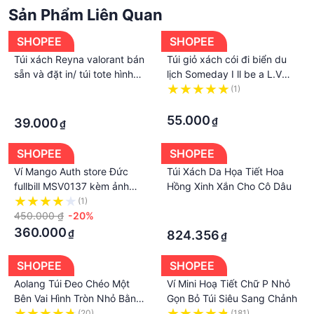
- Không thích, không hợp, đặt nhầm mã, nhầm
Sản Phẩm Liên Quan
màu,...
SHOPEE
SHOPEE
Do màn hình và điều kiện ánh sáng khác nhau, màu
sắc thực tế của sản phẩm có thể chênh lệch khoảng
Túi xách Reyna valorant bán
Túi giỏ xách cói đi biển du
sẵn và đặt in/ túi tote hình
lịch Someday I ll be a L.V
3-5%
Reyna Game valorant
bản to thời trang 2021
·
(1)
👉Luôn mang đến bạn trải ngiệm hài lòng nhất chất
·
·
lượng đảm bảo shop phục vụ chuyên ngiệp
55.000
₫
39.000
₫
Khách nhập sỉ in bok mình nhé
/
#balo #balonam #balolonu #cap #hoc #sinh #di
SHOPEE
SHOPEE
#hoc #thoi #trang #nam #nu #laptop #bassic #den
Ví Mango Auth store Đức
Túi Xách Da Họa Tiết Hoa
#trang #tron
fullbill MSV0137 kèm ảnh
Hồng Xinh Xắn Cho Cô Dâu
thật
(1)
·
450.000 ₫
-20%
·
360.000
₫
824.356
₫
SHOPEE
SHOPEE
Aolang Túi Đeo Chéo Một
Ví Mini Hoạ Tiết Chữ P Nhỏ
Bên Vai Hình Tròn Nhỏ Bằng
Gọn Bỏ Túi Siêu Sang Chảnh
Vải Bạt Cá Tính Vui Nhộn
(20)
(181)