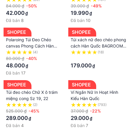
Phong Cách Hàn Quốc Dành
84.000 ₫
-50%
39.000 ₫
-49%
Cho Bạn Gái
42.000
19.990
₫
₫
Đã bán
8
Đã bán
10
SHOPEE
SHOPEE
Polaroing Túi Đeo Chéo
Túi xách nữ đeo chéo phong
canvas Phong Cách Hàn
cách Hàn Quốc BAGROOM
Quốc Dễ Thương Cho Nữ
dạng hộp chữ nhật nhiều
(4)
(18)
80.000 ₫
-40%
ngăn không thấm nước
·
48.000
179.000
₫
₫
Đã bán
17
SHOPEE
SHOPEE
Túi đeo chéo Chữ X ô trám
Ví Ngắn Nữ In Hoạt Hình
miệng cong Sz 19, 22
Kiểu Hàn Quốc
(2)
(793)
525.000 ₫
-45%
37.000 ₫
-22%
289.000
29.000
₫
₫
Đã bán
4
Đã bán
7