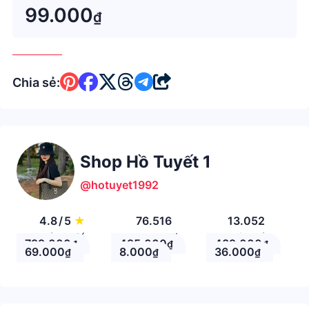
phong cách Hàn Quốc
99.000
₫
Chia sẻ:
Shop Hồ Tuyết 1
@hotuyet1992
4.8
/
5
★
76.516
13.052
Đánh giá
Theo Dõi
Nhận xét
799.000
495.000
489.000
₫
₫
₫
69.000
8.000
36.000
₫
₫
₫