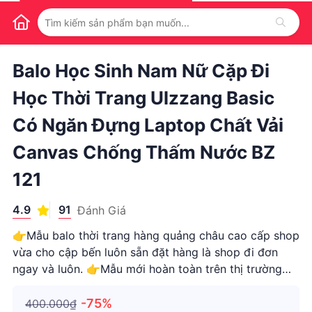
1
/
1
Balo Học Sinh Nam Nữ Cặp Đi
Học Thời Trang Ulzzang Basic
Có Ngăn Đựng Laptop Chất Vải
Canvas Chống Thấm Nước BZ
121
4.9
91
Đánh Giá
👉Mẫu balo thời trang hàng quảng châu cao cấp shop
vừa cho cập bến luôn sẵn đặt hàng là shop đi đơn
ngay và luôn. 👉Mẫu mới hoàn toàn trên thị trường
còn chưa cả có. benz luôn đi đầu xu hướng mang sản
phẩm mới hót nhất đẹp nhất đến tay bạn .Mẫu balo
-75%
400.000₫