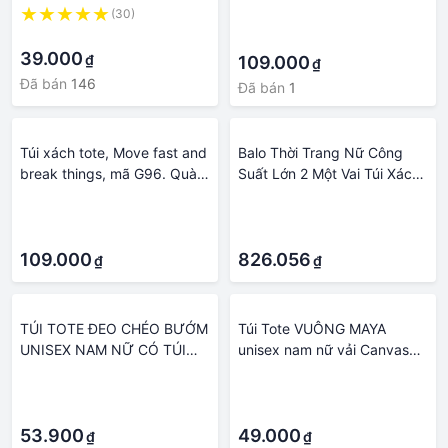
(30)
·
Canvas Chống Thấm Nước
nhóm, doanh nghiệp
·
·
Có Dây Đeo Nhiều Ngăn
39.000
₫
Khóa Kéo YKK Thời Trang
109.000
₫
Hàn Quốc - Hàng Chính
Đã bán
146
Đã bán
1
Hãng
Túi xách tote, Move fast and
Balo Thời Trang Nữ Công
break things, mã G96. Quà
Suất Lớn 2 Một Vai Túi Xách
tặng cao cấp cho gia đình,
Thời Trang Khóa Nam Châm
·
·
nam nữ cặp đôi, hội nhóm,
Đi Mua Sắm Du Lịch Di Động
·
·
doanh nghiệp
Điện Thoại Túi Tote cas
109.000
826.056
₫
₫
TÚI TOTE ĐEO CHÉO BƯỚM
Túi Tote VUÔNG MAYA
UNISEX NAM NỮ CÓ TÚI
unisex nam nữ vải Canvas
CON ĐỂ SÁCH A4
ulzzang BÁNH DONUT dễ
·
·
thương phong cách Hàn
·
·
Quốc
53.900
49.000
₫
₫