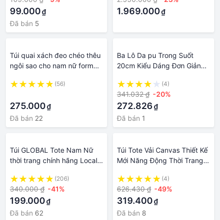
99.000
1.969.000
₫
₫
Đã bán
5
Túi quai xách đeo chéo thêu
Ba Lô Da pu Trong Suốt
ngôi sao cho nam nữ form
20cm Kiểu Dáng Đơn Giản
chắc chắn thời trang Tiệm
Phong Cách Nhật Bản Cho
(56)
(4)
Tuyên
Nữ，túi đeo chéo，balo，
·
341.032 ₫
-20%
balo nữ，ví nữ，ví cầm tay
275.000
272.826
₫
₫
nữ，túi đeo chéo nam，ví nữ
mini，túi tote，Ví，túi，túi
Đã bán
22
Đã bán
1
đeo chéo nữ
Túi GLOBAL Tote Nam Nữ
Túi Tote Vải Canvas Thiết Kế
thời trang chính hãng Local
Mới Năng Động Thời Trang
Brand Midori M Studio
Dành Cho Cả Nam Và Nữ
(206)
(4)
340.000 ₫
-41%
626.430 ₫
-49%
199.000
319.400
₫
₫
Đã bán
62
Đã bán
8