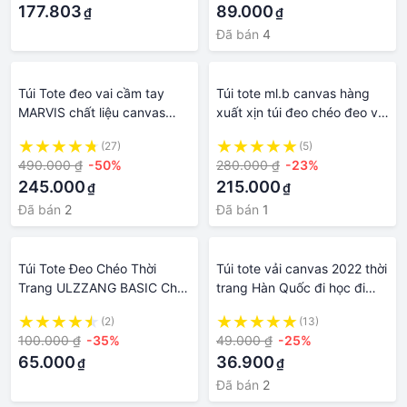
177.803
89.000
₫
₫
đeo chéo nam，ví nữ mini，
túi tote，Ví，túi，túi đeo
Đã bán
4
chéo nữ
Túi Tote đeo vai cầm tay
Túi tote ml.b canvas hàng
MARVIS chất liệu canvas
xuất xịn túi đeo chéo đeo vai
nam nữ Local Brand Chính
nam nữ đều đẹp chất vải
(27)
(5)
Hãng Midori M Studio
dày dặn - Lucky9store
490.000 ₫
-50%
280.000 ₫
-23%
245.000
215.000
₫
₫
Đã bán
2
Đã bán
1
Túi Tote Đeo Chéo Thời
Túi tote vải canvas 2022 thời
Trang ULZZANG BASIC Cho
trang Hàn Quốc đi học đi
Nam Nữ Đi Học Đi Chơi – Vải
chơi dành cho cả nam và nữ
(2)
(13)
Dệt Canvas
tiện dụng
100.000 ₫
-35%
49.000 ₫
-25%
65.000
36.900
₫
₫
Đã bán
2