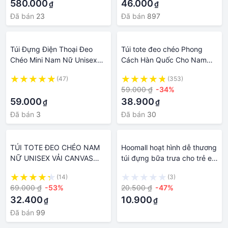
580.000
46.000
₫
₫
Đã bán
23
Đã bán
897
Túi Đựng Điện Thoại Đeo
Túi tote đeo chéo Phong
Chéo Mini Nam Nữ Unisex
Cách Hàn Quốc Cho Nam
Vải Dù Bố Tote Canvas
Nữ size to ,vừa a4 ,sách vở
(47)
(353)
Chống Thấm Nước Có Dây
chất vải dày dặn đi học đi
·
59.000 ₫
-34%
Đeo Nhiều Ngăn Khóa Kéo
chơi. )
59.000
38.900
₫
₫
YKK Thời Trang Hàn Quốc
GrepacoBags DT01 - Hàng
Đã bán
3
Đã bán
30
Chính Hãng
TÚI TOTE ĐEO CHÉO NAM
Hoomall hoạt hình dễ thương
NỮ UNISEX VẢI CANVAS
túi đựng bữa trưa cho trẻ em
NÚT BẤM THÊU HÌNH
sinh viên phụ nữ nam giới
(14)
(3)
BƯỚM ĐI HỌC ĐI CHƠI
sức chứa lớn xách tay cách
69.000 ₫
-53%
20.500 ₫
-47%
ĐỰNG VỪA A4 HÀN QUỐC
nhiệt Cooler gói dã ngoại
32.400
10.900
₫
₫
ngoài trời tươi-giữ nhiệt Ice
Totes Túi
Đã bán
99