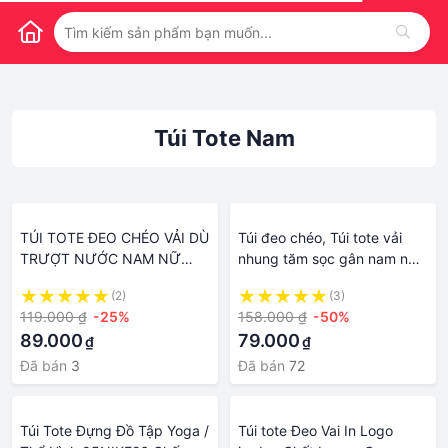
Túi Tote Nam
TÚI TOTE ĐEO CHÉO VẢI DÙ
Túi đeo chéo, Túi tote vải
TRƯỢT NƯỚC NAM NỮ
nhung tăm sọc gân nam nữ
UNISEX CHỐNG THẤM DÂY
unisex đi học đi chơi đựng
(2)
(3)
KÉO VỪA A4 ĐI HỌC ĐI
sách A4, laptop 14inch
119.000 ₫
-25%
158.000 ₫
-50%
CHƠI
TX101
89.000
79.000
₫
₫
Đã bán
3
Đã bán
72
Túi Tote Đựng Đồ Tập Yoga /
Túi tote Đeo Vai In Logo