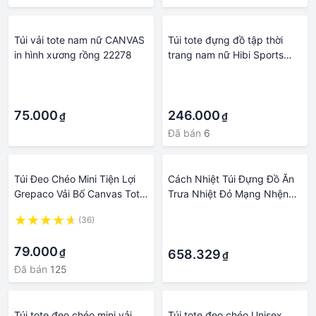
Túi vải tote nam nữ CANVAS
Túi tote đựng đồ tập thời
in hình xương rồng 22278
trang nam nữ Hibi Sports
A004, chất liệu Canvas cao
·
·
cấp, có khóa kéo và túi
·
·
trong
75.000
246.000
₫
₫
Đã bán
6
Túi Đeo Chéo Mini Tiện Lợi
Cách Nhiệt Túi Đựng Đồ Ăn
Grepaco Vải Bố Canvas Tote
Trưa Nhiệt Đỏ Mạng Nhện
Cao Cấp Chống Thấm Nước
Túi Tote Túi Mát Đồ Ăn Dã
(36)
·
Unisex Nam Nữ Thời Trang
Ngoại Túi Đựng Hộp Cơm
·
·
Phong Cách Bumbag Hàn
Trưa Dành Cho Trẻ Em Nữ
79.000
₫
Quốc Nhiều Ngăn Sử Dụng
Cô Gái Nam trẻ Em
658.329
₫
Đa Năng Đựng Điện Thoại
Đã bán
125
Phụ Kiện - Hàng Chính Hãng.
Túi tote đeo chéo mini vải
Túi tote đeo chéo Unisex