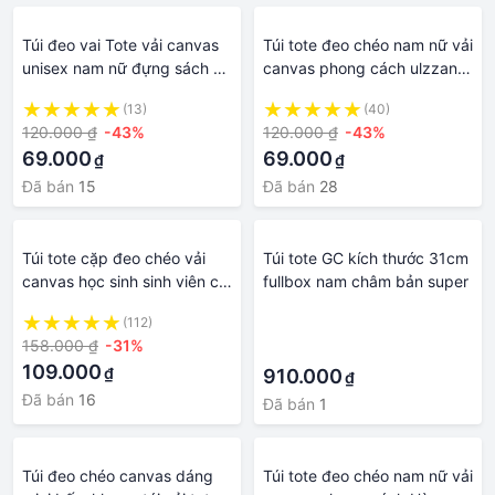
Túi đeo vai Tote vải canvas
Túi tote đeo chéo nam nữ vải
unisex nam nữ đựng sách a4
canvas phong cách ulzzang
đi học đi chơi thời trang giá
unisex đựng sách a4 laptop
(13)
(40)
rẻ - xuongmaitnt
15inch đi học -
120.000 ₫
-43%
120.000 ₫
-43%
XUONGMAITNT
69.000
69.000
₫
₫
Đã bán
15
Đã bán
28
Túi tote cặp đeo chéo vải
Túi tote GC kích thước 31cm
canvas học sinh sinh viên cỡ
fullbox nam châm bản super
lớn đeo vai đi học thời trang
(112)
·
unisex nam nữ Hàn Quốc
158.000 ₫
-31%
·
109.000
₫
910.000
₫
Đã bán
16
Đã bán
1
Túi đeo chéo canvas dáng
Túi tote đeo chéo nam nữ vải