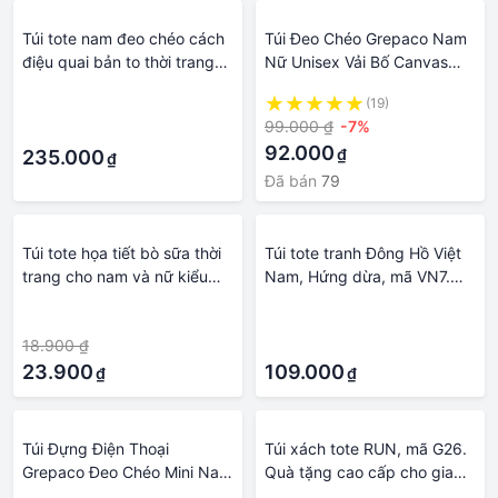
Túi tote nam đeo chéo cách
Túi Đeo Chéo Grepaco Nam
điệu quai bản to thời trang
Nữ Unisex Vải Bố Canvas
phong cách Hàn Quốc
Tote Chống Nước Dạng Dây
·
(19)
ulzzang MINA
Đeo Vai Xách Đa Năng Đựng
99.000 ₫
-7%
·
Điện Thoại Tiền Đi Học Du
92.000
₫
235.000
Lịch Thể Thao Size Mini
₫
Phong Cách Thời Trang Hàn
Đã bán
79
Quốc
Túi tote họa tiết bò sữa thời
Túi tote tranh Đông Hồ Việt
trang cho nam và nữ kiểu
Nam, Hứng dừa, mã VN7.
mới có khóa kéo vừa A4
Quà tặng cao cấp cho gia
·
·
style Kitishop️
đình, nam nữ cặp đôi, hội
18.900 ₫
·
nhóm, người nước ngoài,
23.900
doanh nghiệp.
109.000
₫
₫
Túi Đựng Điện Thoại
Túi xách tote RUN, mã G26.
Grepaco Đeo Chéo Mini Nam
Quà tặng cao cấp cho gia
Nữ Unisex Vải Dù Bố Tote
đình, nam nữ cặp đôi, hội