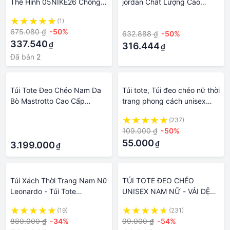
Thể Hình 05NIKE26 Chống
jordan Chất Lượng Cao
Mòn Thời Trang Cho Nam Và
Chống Thấm Nước Thời
(1)
·
Nữ x
Trang Cho Nam Và Nữ
675.080 ₫
-50%
632.888 ₫
-50%
kz281
337.540
₫
316.444
₫
Đã bán
2
Túi Tote Đeo Chéo Nam Da
Túi tote, Túi đeo chéo nữ thời
Bò Mastrotto Cao Cấp
trang phong cách unisex
FRANK Santiago Tote Bag
nam nữ đi học đi chơi giá rẻ
·
(237)
Túi Xách Da Công Sở Nam
form rộng TDC21
109.000 ₫
-50%
·
Màu Nâu-Tuscan Brown
55.000
₫
3.199.000
₫
Túi Xách Thời Trang Nam Nữ
TÚI TOTE ĐEO CHÉO
Leonardo - Túi Tote
UNISEX NAM NỮ - VẢI DỆT
Vincenzo - Vải Nhập Khẩu
CANVAS MÀU BE - ĐEN -
(19)
(231)
Cao Cấp Kháng Nước
PHONG CÁCH ULZZANG
880.000 ₫
-34%
99.000 ₫
-54%