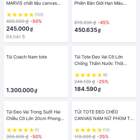
MARVIS chất liệu canvas
Phiên Bản Giới Hạn Màu
nam nữ Local Brand Chính
Tương Phản Cho Nam Và Nữ
(125)
·
Hãng Midori M Studio
490.000 ₫
-50%
819.336 ₫
-45%
245.000
₫
450.635
₫
Đã bán
5
Túi Coach Nam tote
Túi Tote Đeo Vai Cỡ Lớn
Chống Thấm Nước Thời
Trang Nhật Bản Cho Nam
·
(8)
Nữ
246.120 ₫
-25%
·
184.590
₫
1.300.000
₫
Túi Đeo Vai Trong Suốt Hai
TÚI TOTE ĐEO CHÉO
Chiều Cỡ Lớn 20cm Phong
CANVAS NAM NỮ PHOM TO
Cách Nhật Hàn Cho Nữ，túi
ĐI HỌC ĐI CHƠI ULZZANG
(1)
(13)
đeo chéo，balo，balo nữ，
UNISEX
355.605 ₫
-50%
119.000 ₫
-25%
ví nữ，ví cầm tay nữ，túi