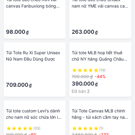
canvas Fanbuxiong bóng
nam nữ YME vải canvas cao
kính trong suốt nhiều ngăn
cấp có khóa miệng YSB03D
·
·
thời trang nam nữ unisex
·
·
98.000
263.000
₫
₫
Túi Tote Ru Xi Super Unisex
Túi tote MLB hoạ tiết thuê
Nữ Nam Đều Dùng Được
chữ NY hàng Quảng Châu
cao cấp dành cho cả nam và
·
(16)
nữ phong cách Hàn Quốc -
700.000 ₫
-44%
·
Hùng Nón Hiệu
390.000
₫
709.000
₫
Đã bán
2
Túi tote custom Levi's dành
Túi Tote Canvas MLB chính
cho nam nữ sức chứa lớn in
hãng - túi xách cầm tay nam
hai mặt vải canvas đơn giản
nữ logo cơ bản chữ New
(35)
(1)
York Yankees | 3AORS062N
109.000 ₫
-9%
2.550.000 ₫
-23%