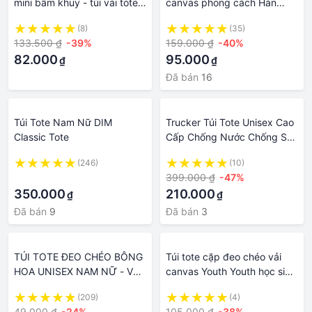
mini bấm khuy - túi vải tote
canvas phong cách Hàn
nam nữ unisex ulzzang đi
Quốc giá rẻ đi học đi chơi đi
(8)
(35)
chơi, du lịch
làm
133.500 ₫
-39%
159.000 ₫
-40%
82.000
95.000
₫
₫
Đã bán
16
Túi Tote Nam Nữ DIM
Trucker Túi Tote Unisex Cao
Classic Tote
Cấp Chống Nước Chống Sốc
Túi Vải Canvas Nam Nữ Thời
(246)
(10)
Trang Công sở Laptop 14
·
399.000 ₫
-47%
15.6 inch Jenoss
350.000
210.000
₫
₫
Đã bán
9
Đã bán
3
TÚI TOTE ĐEO CHÉO BÔNG
Túi tote cặp đeo chéo vải
HOA UNISEX NAM NỮ - VẢI
canvas Youth Youth học sinh
DỆT CANVAS MÀU TRẮNG -
sinh viên cỡ lớn đeo vai đi
(209)
(4)
ĐEN - PHONG CÁCH
học thời trang unisex nam nữ
49.000 ₫
-24%
105.000 ₫
-38%