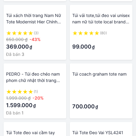
Túi xách thời trang Nam Nữ
Túi vải tote,túi đeo vai unisex
Tote Modernist Hier Chính
nam nữ túi tote local brand
Hãng vải Pilot kháng nước
chính hãng BONE Tote basic
(3)
(80)
tốt Bảo hành trọn đời.
650.000 ₫
-43%
·
369.000
99.000
₫
₫
Đã bán
3
PEDRO - Túi đeo chéo nam
Túi coach graham tote nam
phom chữ nhật thời trang
Quad Tote 01 PM2-
(1)
·
26320168-01
1.999.000 ₫
-20%
·
1.599.000
₫
700.000
₫
Đã bán
1
Túi Tote đeo vai cầm tay
Túi Tote Đeo Vai YSL4241