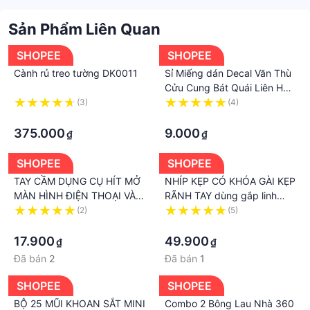
Sản Phẩm Liên Quan
SHOPEE
SHOPEE
Cành rủ treo tường DK0011
Sỉ Miếng dán Decal Văn Thù
Cửu Cung Bát Quái Liên Hoa
Sinh Đại sư
(3)
(4)
·
·
375.000
9.000
₫
₫
SHOPEE
SHOPEE
TAY CẦM DỤNG CỤ HÍT MỞ
NHÍP KẸP CÓ KHÓA GÀI KẸP
MÀN HÌNH ĐIỆN THOẠI VÀ
RÃNH TAY dùng gắp linh
TIVI LCD DỄ DÀNG - DIY992
kiện điện tử, vật nhỏ –
(2)
(5)
·
934.935
·
17.900
49.900
₫
₫
Đã bán
2
Đã bán
1
SHOPEE
SHOPEE
BỘ 25 MŨI KHOAN SẮT MINI
Combo 2 Bông Lau Nhà 360