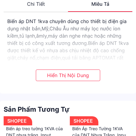
Chi Tiết
Miêu Tả
Biến áp DNT 1kva chuyên dùng cho thiết bị điện gia
dụng nhật bản,Mỹ,Châu Âu như máy lọc nước ion
kiềm,tủ lạnh,âmly,máy dàn nghe nhạc hoặc những
thiết bị có công xuất tương đương.Biến áp DNT 1kva
được thiết kế vỏ nhựa abs chịu nhiệt độ cao chống
giật,cháy nổ,chạm điện,quá tải bằng APTOMAT rất
an toàn và đựơc thiết kế rất đẹp sang trọng.Input
220v output 100v dùng cho thiết bị của Nhật,120v
dùng cho thiết bị của Mỹ và châu âu
Sản Phẩm Tương Tự
SHOPEE
SHOPEE
Biến áp treo tường 1KVA của
Biến Áp Treo Tường 1KVA
DNT nhựa trắng. Input
của DNT Nhựa Trắng. Input