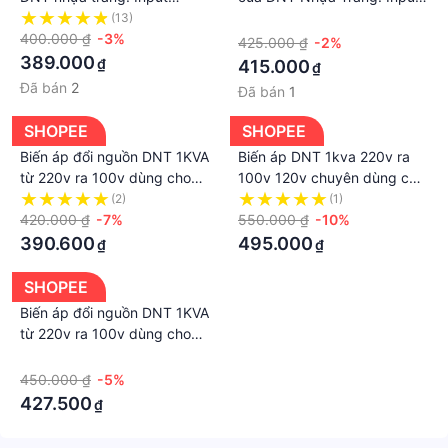
220V- Output 120V-100V
220V- Output 120V-100V
(13)
·
400.000 ₫
-3%
425.000 ₫
-2%
389.000
₫
415.000
₫
Đã bán
2
Đã bán
1
SHOPEE
SHOPEE
Biến áp đổi nguồn DNT 1KVA
Biến áp DNT 1kva 220v ra
từ 220v ra 100v dùng cho
100v 120v chuyên dùng cho
đồ nội địa Nhật Bản
thiết bị điện gia dụng Nhật
(2)
(1)
420.000 ₫
-7%
bản Mỹ và Châu Âu 120v
550.000 ₫
-10%
390.600
495.000
₫
₫
SHOPEE
Biến áp đổi nguồn DNT 1KVA
từ 220v ra 100v dùng cho
đồ nội địa Nhật Bản
·
450.000 ₫
-5%
427.500
₫