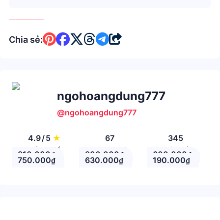
Chia sẻ:
ngohoangdung777
@ngohoangdung777
4.9
/
5
★
67
345
Đánh giá
Theo Dõi
Nhận xét
810.000
800.000
600.000
₫
₫
₫
750.000
630.000
190.000
₫
₫
₫