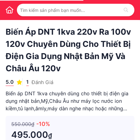
1
/
1
Biến Áp DNT 1kva 220v Ra 100v
120v Chuyên Dùng Cho Thiết Bị
Điện Gia Dụng Nhật Bản Mỹ Và
Châu Âu 120v
5.0
1
Đánh Giá
Biến áp DNT 1kva chuyên dùng cho thiết bị điện gia
dụng nhật bản,Mỹ,Châu Âu như máy lọc nước ion
kiềm,tủ lạnh,âmly,máy dàn nghe nhạc hoặc những
thiết bị có công xuất tương đương.Biến áp DNT 1kva
được thiết kế vỏ nhựa abs chịu nhiệt độ cao chống
-10%
550.000₫
giật,cháy nổ,chạm điện
495.000
₫