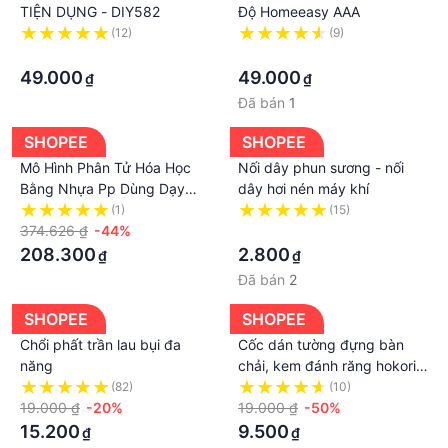
TIỆN DỤNG - DIY582
Độ Homeeasy AAA
(12)
(9)
·
·
49.000
49.000
₫
₫
Đã bán
1
SHOPEE
SHOPEE
Mô Hình Phân Tử Hóa Học
Nối dây phun sương - nối
Bằng Nhựa Pp Dùng Dạy
dây hơi nén máy khí
Học
(1)
(15)
374.626 ₫
-44%
·
208.300
2.800
₫
₫
Đã bán
2
SHOPEE
SHOPEE
Chổi phất trần lau bụi đa
Cốc dán tường đựng bàn
năng
chải, kem đánh răng hokori
Việt Nhật, có lỗ thoát nước
(82)
(10)
19.000 ₫
-20%
6370
19.000 ₫
-50%
15.200
9.500
₫
₫