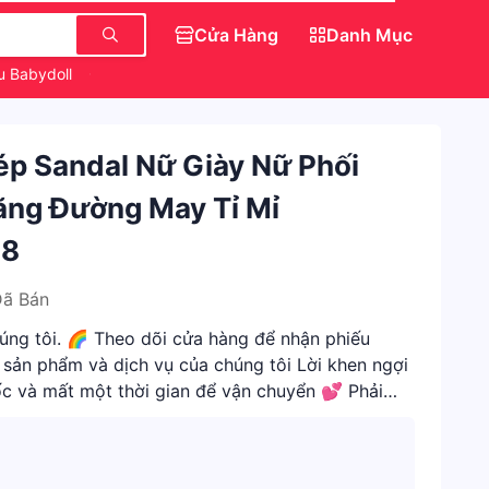
Cửa Hàng
Danh Mục
u Babydoll
Gấu Bông
Món Ăn Vặt
Váy Đẹp Cho Nữ
Dép Sandal Nữ Giày Nữ Phối
ăng Đường May Tỉ Mỉ
28
Đã Bán
ng tôi. 🌈 Theo dõi cửa hàng để nhận phiếu
 sản phẩm và dịch vụ của chúng tôi Lời khen ngợi
 và mất một thời gian để vận chuyển 💕 Phải