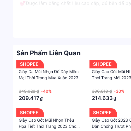
💕Được làm bằng chất liệu cao cấp, đủ bền để b
💕 Thật thoải mái Chất liệu vải mềm mại, hình dán
💕 Thiết kế đẹp, sang trọng, độc đáo.
💕 Nó là một món quà tốt cho người yêu của bạn 
❣️ Chất lượng và giá cả như thế này không thể tìm
❣️Do các thiết bị hiển thị và chiếu sáng khác n
❣️ Đánh giá 1 hoặc 2 sao không có lý do / hình m
Sản Phẩm Liên Quan
bạn được coi là đang vào vì lợi ích của Shop, đặc
SHOPEE
SHOPEE
Giày Da Mũi Nhọn Đế Dày Mềm
Giày Cao Gót Mũi N
Mại Thời Trang Mùa Xuân 2023
Thời Trang Mới 202
Cho Nữ
·
·
349.028 ₫
-40%
306.619 ₫
-30%
209.417
214.633
₫
₫
SHOPEE
SHOPEE
Giày Cao Gót Mũi Nhọn Thêu
Giày Cao Gót 2023 
Họa Tiết Thời Trang 2023 Cho
Dặn Chống Trượt P