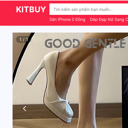
KITBUY
Săn IPhone 0 Đồng
Dép Đẹp Nữ Sang 
1
/
1