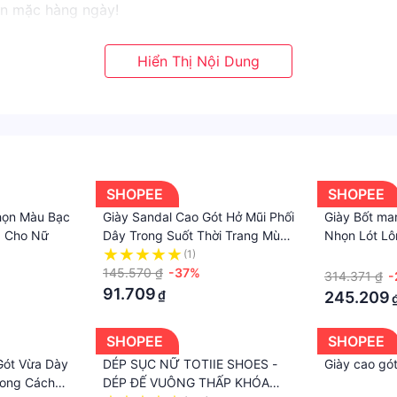
ạn mặc hàng ngày!
g đẹp, chất lượng tốt.
hoặc chính bạn.
 thấy ở bất kỳ nơi nào khác, rất đáng đồng tiền. ️
hau, hình ảnh có thể không phản ánh màu sắc thực tế của t
inh họa. hoặc đặt điều gì đó không đúng sự thật làm hỏng 
 biệt cảm ơn quý khách hàng đã có nhu cầu vui lòng đặt hàn
SHOPEE
SHOPEE
họn Màu Bạc
Giày Sandal Cao Gót Hở Mũi Phối
Giày Bốt mar
3 Cho Nữ
Dây Trong Suốt Thời Trang Mùa
Nhọn Lót Lô
Hè Cho Nữ
Mùa Đông 2
(1)
·
145.570 ₫
-37%
314.371 ₫
-
91.709
₫
245.209
SHOPEE
SHOPEE
Gót Vừa Dày
DÉP SỤC NỮ TOTIIE SHOES -
Giày cao gó
hong Cách
DÉP ĐẾ VUÔNG THẤP KHÓA