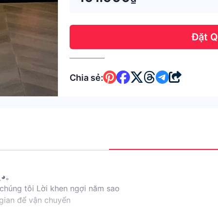
Đặt 
Chia sẻ:
‿◕｡
 chúng tôi Lời khen ngợi năm sao
gian để vận chuyển