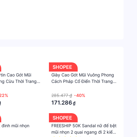
Giày
cao
gót
Chất
ất cả các sản phẩm. Cảm ơn bạn đã thông cảm ❣️
liệu
danh tiếng của shop shop sẽ không giúp gì cả vì
g hoặc yêu cầu thêm thông tin tin tin nhé ️
Sợi
tổng
SHOPEE
hợp
tin Cao Gót Mũi
Giày Cao Gót Mũi Vuông Phong
Giày
ng Cừu Thời Trang
Cách Pháp Cổ Điển Thời Trang
cao
022 Mới Cho Nữ
Mùa Thu Hàng Mới
·
gót
22%
285.477 ₫
-40%
171.286
₫
₫
Trung
Bình
SHOPEE
Kiểu
t đinh mũi nhọn
FREESHIP 50K Sandal nữ đế bệt
giày
mũi nhọn 2 quai ngang đi 2 kiểu
cao