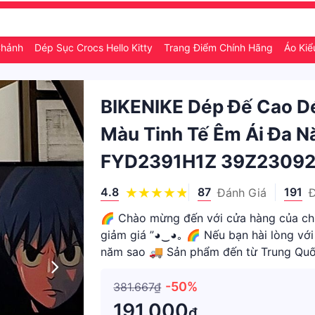
Chảnh
Dép Sục Crocs Hello Kitty
Trang Điểm Chính Hãng
Áo Kiể
BIKENIKE Dép Đế Cao 
Màu Tinh Tế Êm Ái Đa N
FYD2391H1Z 39Z2309
4.8
87
191
Đánh Giá
🌈 Chào mừng đến với cửa hàng của chú
giảm giá ”◕‿◕｡ 🌈 Nếu bạn hài lòng với
năm sao 🚚 Sản phẩm đến từ Trung Quốc
mặc! Phổ biến
-50%
381.667₫
191.000
₫