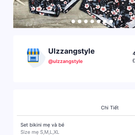
Ulzzangstyle
@ulzzangstyle
Chi Tiết
Set bikini mẹ và bé
Size mẹ S,M,L,XL