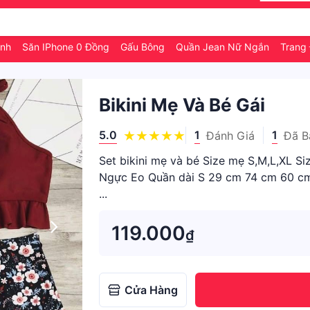
ảnh
Săn IPhone 0 Đồng
Gấu Bông
Quần Jean Nữ Ngắn
Trang
Bikini Mẹ Và Bé Gái
5.0
1
1
Đánh Giá
Đã B
Set bikini mẹ và bé Size mẹ S,M,L,XL Si
Ngực Eo Quần dài S 29 cm 74 cm 60 c
...
119.000
₫
Cửa Hàng