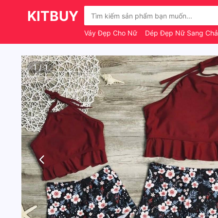
KITBUY
Váy Đẹp Cho Nữ
Dép Đẹp Nữ Sang Ch
1
/
1