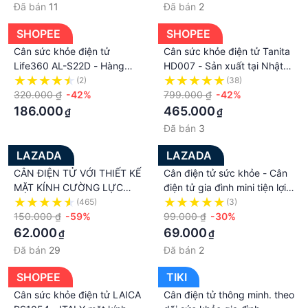
rất dễ sử dụng, chỉ cần bước lên và cân.
Đã bán
11
Đã bán
2
- Dễ sử dụng, cất gọn khi không dùng.
- Màu sắc sang trọng, kiểu dáng đẹp.
SHOPEE
SHOPEE
- Có 4 cảm biến ở bốn góc cân tăng độ chính xác
Cân sức khỏe điện tử
Cân sức khỏe điện tử Tanita
lên mức cao nhất.
Life360 AL-S22D - Hàng
HD007 - Sản xuất tại Nhật
Chính Hãng
Bản
(2)
(38)
- Trọng lượng hiển thị 0 - 180kg.
320.000 ₫
-42%
799.000 ₫
-42%
- Dung sai như sau: 1-50kg (+-0,3kg)
186.000
465.000
₫
₫
50-100 (+-0,4kg)
Đã bán
3
100-180 (+-0,5kg)
- Máy sẽ tự động tắt trong khoảng 6 giây khi
LAZADA
LAZADA
không sử dụng
CÂN ĐIỆN TỬ VỚI THIẾT KẾ
Cân điện tử sức khỏe - Cân
- Máy sẽ hiện sẵn sàng cân khi chúng ta bước
MẶT KÍNH CƯỜNG LỰC
điện tử gia đình mini tiện lợi,
chân lên.
CAO CẤP TẶNG KÈM PIN -
bền đẹp, độ chính xác cao
(465)
(3)
- Màu sắc ngẫu nhiên
CÂN SỨC KHỎE HÌNH THÚ
150.000 ₫
-59%
99.000 ₫
-30%
- Sử dụng 2 pin tiểu AA
CHỊU LỰC LÊN ĐẾN 180KG -
62.000
69.000
₫
₫
CÂN ĐO NHIỆT ĐỘ
- Hiển thị: Đồng hồ hiển thị số điện tử kèm thông
Đã bán
29
Đã bán
2
báo nhiệt độ phòng
SHOPEE
TIKI
- 2 chế độ: Poud và Kg (thay đổi bằng khe bấm bên
Cân sức khỏe điện tử LAICA
Cân điện tử thông minh. theo
mặt dưới cân). Sẽ hiện thông báo LO khi pin yếu,