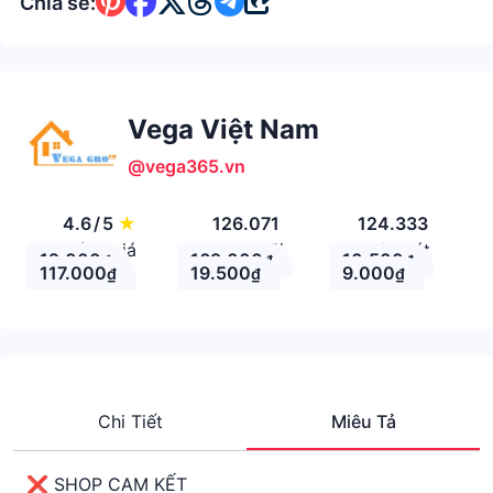
Chia sẻ:
Vega Việt Nam
@vega365.vn
4.6
/
5
★
126.071
124.333
Đánh giá
Theo Dõi
Nhận xét
12.000
169.000
10.500
₫
₫
₫
117.000
19.500
9.000
₫
₫
₫
Chi Tiết
Miêu Tả
❌ SHOP CAM KẾT