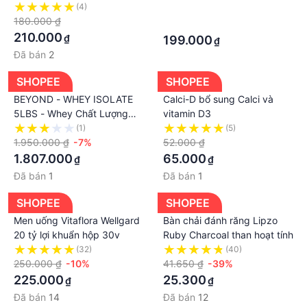
Veins Care Cream 75g
Korea Hàn Quốc , Hộp 20
(4)
·
180.000 ₫
Gói x 70ml/ Gói
·
210.000
₫
199.000
₫
Đã bán
2
SHOPEE
SHOPEE
BEYOND - WHEY ISOLATE
Calci-D bổ sung Calci và
5LBS - Whey Chất Lượng
vitamin D3
Cao Giúp Phục Hồi Và Phát
(1)
(5)
Triển Cơ Bắp
1.950.000 ₫
-7%
52.000 ₫
1.807.000
65.000
₫
₫
Đã bán
1
Đã bán
1
SHOPEE
SHOPEE
Men uống Vitaflora Wellgard
Bàn chải đánh răng Lipzo
20 tỷ lợi khuẩn hộp 30v
Ruby Charcoal than hoạt tính
(32)
(40)
250.000 ₫
-10%
41.650 ₫
-39%
225.000
25.300
₫
₫
Đã bán
14
Đã bán
12