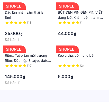
SHOPEE
SHOPEE
Dầu lăn nhân sâm thái lan
BÚT ĐÈN PIN ĐÈN PIN VIẾT
8ml
dạng bút Khám bệnh tai mũi
họng ánh sáng trắng cho
(13)
(1)
·
bác sĩ HÀNG THÁI LAN
·
25.000
44.000
₫
₫
Đã bán
1
SHOPEE
SHOPEE
Ritex, Tuýp tạo môi trường
Kẹo c thú, cốm cho bé
Ritex Đức hộp 8 tuýp, date
xa
(10)
(2)
·
·
145.000
5.000
₫
₫
Đã bán
11