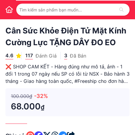
1
/
1
Cân Sức Khỏe Điện Tử Mặt Kính
Cường Lực TẶNG DÂY ĐO EO
4.6
117
3
Đánh Giá
Đã Bán
❌ SHOP CAM KẾT - Hàng đúng như mô tả, ảnh - 1
đổi 1 trong 07 ngày nếu SP có lỗi từ NSX - Bảo hành 3
tháng - Giao hàng toàn quốc, #Freeship cho đơn hàng
>99000đ - #Bansi toàn quốc, cam kết #giare nhất ❌
MÔ TẢ SẢN PHẨM: Cân sức khỏe điện tử mặt kính
-32%
100.000₫
cường lực MJ-25
68.000
₫