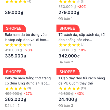
ngăn, Túi xinh đi chơi, Túi da
đen nâu ghi đeo vai thời
(4)
(8)
mềm, Túi dáng cặp trẻ trung
·
trang cặp unisex Hàn Quốc
350.000 ₫
-20%
đựng laptop
39.000
279.000
₫
₫
Đã bán
1
SHOPEE
SHOPEE
Balo nam da bò đựng vừa
Túi xách da, cặp xách da, túi
laptop cặp đeo vai đi học
đeo chống sốc cho
đựng sách vở túi đen trơn da
macbook, laptop, surface có
(2)
(2)
đơn giản phong cách thời
420.000 ₫
-20%
dây đeo vai
380.000 ₫
-10%
trang MINA
335.000
342.000
₫
₫
Đã bán
2
SHOPEE
SHOPEE
Balo da nam trắng thời trang
1 Cặp dây đeo túi xách bằng
có đệm lưng đựng a4 laptop
da PU 60cm thay thế
cặp đeo đi học túi trơn da
(9)
(15)
đơn giản phong cách thời
499.000 ₫
-27%
42.800 ₫
-43%
trang MINA
362.000
24.400
₫
₫
Đã bán
2
Đã bán
3