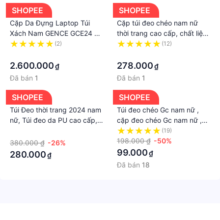
SHOPEE
SHOPEE
Cặp Da Đựng Laptop Túi
Cặp túi đeo chéo nam nữ
Xách Nam GENCE GCE24 Da
thời trang cao cấp, chất liệu
Bò Cao Cấp Màu Đen Có
da PU cao cấp phong cách
(2)
(12)
Dây Đeo Vai
·
Hàn Quốc
·
2.600.000
278.000
₫
₫
Đã bán
1
Đã bán
1
SHOPEE
SHOPEE
Túi Đeo thời trang 2024 nam
Túi đeo chéo Gc nam nữ ,
nữ, Túi đeo da PU cao cấp,
cặp đeo chéo Gc nam nữ ,
cặp đi học sz 34x10x25cm |
Fullbox hộp giấy thẻ , chất
·
(19)
code 3576
liệu da pu
198.000 ₫
-50%
380.000 ₫
-26%
99.000
₫
280.000
₫
Đã bán
18