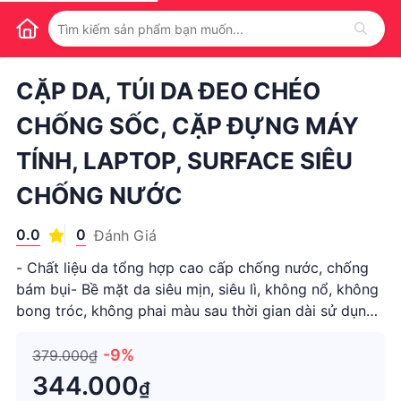
1
/
1
CẶP DA, TÚI DA ĐEO CHÉO
CHỐNG SỐC, CẶP ĐỰNG MÁY
TÍNH, LAPTOP, SURFACE SIÊU
CHỐNG NƯỚC
0.0
0
Đánh Giá
- Chất liệu da tổng hợp cao cấp chống nước, chống
bám bụi- Bề mặt da siêu mịn, siêu lì, không nổ, không
bong tróc, không phai màu sau thời gian dài sử dụng-
Kiểu dáng nhỏ, gọn, thời trang, màu sắc san...
-9%
379.000₫
344.000
₫