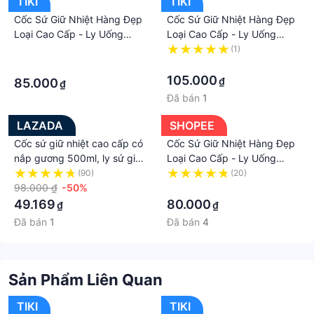
TIKI
TIKI
Cốc Sứ Giữ Nhiệt Hàng Đẹp
Cốc Sứ Giữ Nhiệt Hàng Đẹp
Loại Cao Cấp - Ly Uống
Loại Cao Cấp - Ly Uống
Nước Bằng Gốm Có Nắp Soi
Nước Bằng Gốm Có Nắp Soi
·
(1)
Gương Bền Đẹp Khó Vỡ -
Gương Bền Đẹp Khó Vỡ
·
·
Hàng Cao Cấp
105.000
₫
85.000
₫
Đã bán
1
LAZADA
SHOPEE
Cốc sứ giữ nhiệt cao cấp có
Cốc Sứ Giữ Nhiệt Hàng Đẹp
nắp gương 500ml, ly sứ giữ
Loại Cao Cấp - Ly Uống
nhiệt nắp gương vẽ họa tiết
Nước Bằng Gốm Có Nắp Soi
(90)
(20)
siêu dễ thương, cốc giữ
98.000 ₫
-50%
Gương Bền Đẹp Khó Vỡ
·
nhiệt bằng sứ loại mới, cốc
49.169
80.000
₫
₫
uống nước, ly uống nước
Đã bán
1
Đã bán
4
ngỗ nghĩnh dễ thương
Sản Phẩm Liên Quan
TIKI
TIKI