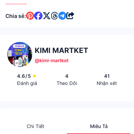
Chia sẻ:
KIMI MARTKET
@kimi-martket
4.6
/
5
★
4
41
Đánh giá
Theo Dõi
Nhận xét
Chi Tiết
Miêu Tả