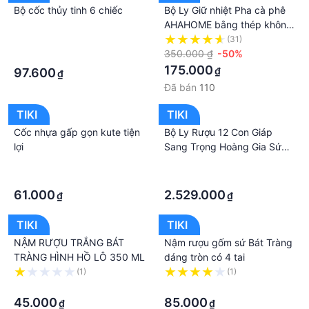
Bộ cốc thủy tinh 6 chiếc
Bộ Ly Giữ nhiệt Pha cà phê
AHAHOME bằng thép không
gỉ 304 hai lớp kèm phụ kiện
·
(31)
lọc có thể gập lại tiện dụng
350.000 ₫
-50%
·
175.000
₫
97.600
₫
Đã bán
110
TIKI
TIKI
Cốc nhựa gấp gọn kute tiện
Bộ Ly Rượu 12 Con Giáp
lợi
Sang Trọng Hoàng Gia Sứ
Cao Cấp, Kiêm Decor Trang
·
·
Trí Phong Cách Châu Âu -
·
·
Hàng Nhập Khẩu
61.000
2.529.000
₫
₫
TIKI
TIKI
NẬM RƯỢU TRẮNG BÁT
Nậm rượu gốm sứ Bát Tràng
TRÀNG HÌNH HỒ LÔ 350 ML
dáng tròn có 4 tai
(1)
(1)
·
·
45.000
85.000
₫
₫