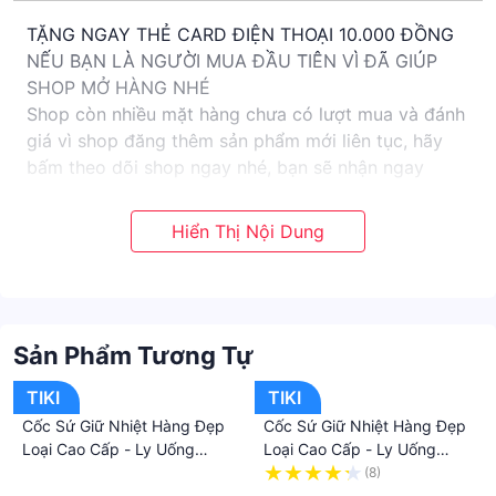
TẶNG NGAY THẺ CARD ĐIỆN THOẠI 10.000 ĐỒNG
NẾU BẠN LÀ NGƯỜI MUA ĐẦU TIÊN VÌ ĐÃ GIÚP
SHOP MỞ HÀNG NHÉ
Shop còn nhiều mặt hàng chưa có lượt mua và đánh
giá vì shop đăng thêm sản phẩm mới liên tục, hãy
bấm theo dõi shop ngay nhé, bạn sẽ nhận ngay
5.000 ĐỒNG
Cốc Sứ Giữ Nhiệt Hàng Đẹp Loại Cao Cấp - Ly
Uống Nước Bằng Gốm Có Nắp Soi Gương Bền Đẹp
Khó Vỡ - Hàng Cao Cấp
Giao hàng toàn quốc
THÔNG TIN SẢN PHẨM
Sản Phẩm Tương Tự
Cốc Sứ Giữ Nhiệt Hàng Đẹp Loại Cao Cấp - Ly
Uống Nước Bằng Gốm Có Nắp Soi Gương Bền Đẹp
TIKI
TIKI
Khó Vỡ
Cốc Sứ Giữ Nhiệt Hàng Đẹp
Cốc Sứ Giữ Nhiệt Hàng Đẹp
HÀNG CHẤT LƯỢNG NGẠI GÌ KHÁCH KIỂM - SHOP
Loại Cao Cấp - Ly Uống
Loại Cao Cấp - Ly Uống
CHO KHÁCH KIỂM TRA HÀNG HÓA TRƯỚC KHI
Nước Bằng Gốm Có Nắp Soi
Nước Bằng Gốm Có Nắp Soi
·
(8)
NHẬN HÀNG.Giá sản phẩm trên Tiki đã bao gồm
Gương Bền Đẹp Khó Vỡ -
Gương Bền Đẹp Khó Vỡ
·