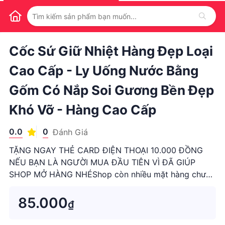
1
/
1
Cốc Sứ Giữ Nhiệt Hàng Đẹp Loại
Cao Cấp - Ly Uống Nước Bằng
Gốm Có Nắp Soi Gương Bền Đẹp
Khó Vỡ - Hàng Cao Cấp
0.0
0
Đánh Giá
TẶNG NGAY THẺ CARD ĐIỆN THOẠI 10.000 ĐỒNG
NẾU BẠN LÀ NGƯỜI MUA ĐẦU TIÊN VÌ ĐÃ GIÚP
SHOP MỞ HÀNG NHÉShop còn nhiều mặt hàng chưa
có lượt mua và đánh giá vì shop đăng thêm sản phẩm
mới liên tục, hãy bấ...
85.000
₫