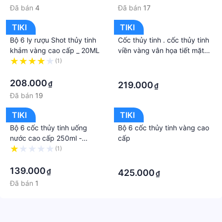
Đã bán
4
Đã bán
17
TIKI
TIKI
Bộ 6 ly rượu Shot thủy tinh
Cốc thủy tinh . cốc thủy tinh
khảm vàng cao cấp _ 20ML
viền vàng vân họa tiết mặt
trời, chịu nhiệt
(1)
·
·
·
208.000
₫
219.000
₫
Đã bán
19
TIKI
TIKI
Bộ 6 cốc thủy tinh uống
Bộ 6 cốc thủy tinh vàng cao
nước cao cấp 250ml -
cấp
ANTH682
(1)
·
·
·
139.000
₫
425.000
₫
Đã bán
1