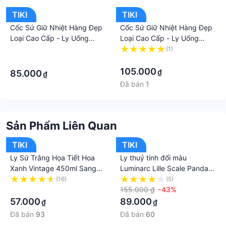
ngỗ nghĩnh dễ thương
TIKI
TIKI
Cốc Sứ Giữ Nhiệt Hàng Đẹp
Cốc Sứ Giữ Nhiệt Hàng Đẹp
Loại Cao Cấp - Ly Uống
Loại Cao Cấp - Ly Uống
Nước Bằng Gốm Có Nắp Soi
Nước Bằng Gốm Có Nắp Soi
·
(1)
Gương Bền Đẹp Khó Vỡ -
Gương Bền Đẹp Khó Vỡ
·
·
Hàng Cao Cấp
105.000
₫
85.000
₫
Đã bán
1
Sản Phẩm Liên Quan
TIKI
TIKI
Ly Sứ Trắng Họa Tiết Hoa
Ly thuỷ tinh đổi màu
Xanh Vintage 450ml Sang
Luminarc Lille Scale Panda
Trọng - Cao Cấp- Cổ Điển
425ml - LUSCQ3809
(16)
(5)
·
155.000 ₫
-43%
57.000
89.000
₫
₫
Đã bán
93
Đã bán
60