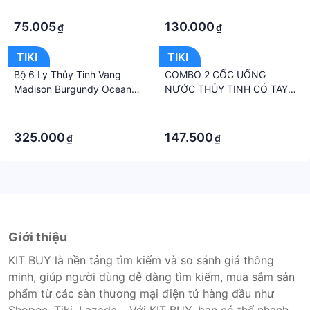
·
·
75.005
130.000
₫
₫
TIKI
TIKI
Bộ 6 Ly Thủy Tinh Vang
COMBO 2 CỐC UỐNG
Madison Burgundy Ocean
NƯỚC THỦY TINH CÓ TAY
Thái Lan
CẦM
·
·
·
·
325.000
147.500
₫
₫
Giới thiệu
KIT BUY là nền tảng tìm kiếm và so sánh giá thông
minh, giúp người dùng dễ dàng tìm kiếm, mua sắm sản
phẩm từ các sàn thương mại điện tử hàng đầu như