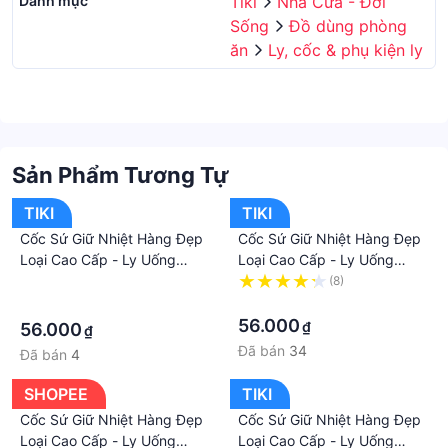
Danh mục
Tiki
Nhà Cửa - Đời
Sống
Đồ dùng phòng
ăn
Ly, cốc & phụ kiện ly
Sản Phẩm Tương Tự
TIKI
TIKI
Cốc Sứ Giữ Nhiệt Hàng Đẹp
Cốc Sứ Giữ Nhiệt Hàng Đẹp
Loại Cao Cấp - Ly Uống
Loại Cao Cấp - Ly Uống
Nước Bằng Gốm Có Nắp Soi
Nước Bằng Gốm Có Nắp Soi
·
(8)
Gương Bền Đẹp Khó Vỡ
Gương Bền Đẹp Khó Vỡ
·
·
56.000
₫
56.000
₫
Đã bán
34
Đã bán
4
SHOPEE
TIKI
Cốc Sứ Giữ Nhiệt Hàng Đẹp
Cốc Sứ Giữ Nhiệt Hàng Đẹp
Loại Cao Cấp - Ly Uống
Loại Cao Cấp - Ly Uống