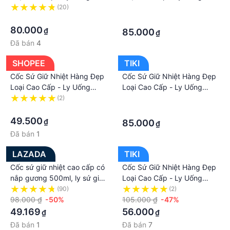
Nước Bằng Gốm Có Nắp Soi
Nước Bằng Gốm Có Nắp Soi
(20)
·
Gương Bền Đẹp Khó Vỡ
·
Gương Bền Đẹp Khó Vỡ -
·
Hàng Cao Cấp
80.000
₫
85.000
₫
Đã bán
4
SHOPEE
TIKI
Cốc Sứ Giữ Nhiệt Hàng Đẹp
Cốc Sứ Giữ Nhiệt Hàng Đẹp
Loại Cao Cấp - Ly Uống
Loại Cao Cấp - Ly Uống
Nước Bằng Gốm Có Nắp Soi
Nước Bằng Gốm Có Nắp Soi
(2)
·
Gương Bền Đẹp Khó Vỡ
·
Gương Bền Đẹp Khó Vỡ -
·
Hàng Cao Cấp
49.500
₫
85.000
₫
Đã bán
1
LAZADA
TIKI
Cốc sứ giữ nhiệt cao cấp có
Cốc Sứ Giữ Nhiệt Hàng Đẹp
nắp gương 500ml, ly sứ giữ
Loại Cao Cấp - Ly Uống
nhiệt nắp gương vẽ họa tiết
Nước Bằng Gốm Có Nắp Soi
(90)
(2)
siêu dễ thương, cốc giữ
98.000 ₫
-50%
Gương Bền Đẹp Khó Vỡ
105.000 ₫
-47%
nhiệt bằng sứ loại mới, cốc
49.169
56.000
₫
₫
uống nước, ly uống nước
Đã bán
1
Đã bán
7