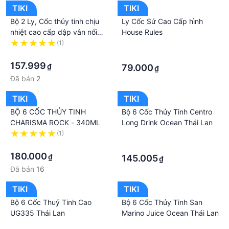
TIKI
TIKI
Bộ 2 Ly, Cốc thủy tinh chịu
Ly Cốc Sứ Cao Cấp hình
nhiệt cao cấp dập vân nổi
House Rules
viền vàng - Cao
(1)
·
·
·
157.999
₫
79.000
₫
Đã bán
2
TIKI
TIKI
BỘ 6 CỐC THỦY TINH
Bộ 6 Cốc Thủy Tinh Centro
CHARISMA ROCK - 340ML
Long Drink Ocean Thái Lan
(1)
·
·
·
180.000
₫
145.005
₫
Đã bán
16
TIKI
TIKI
Bộ 6 Cốc Thuỷ Tinh Cao
Bộ 6 Cốc Thủy Tinh San
UG335 Thái Lan
Marino Juice Ocean Thái Lan
·
·