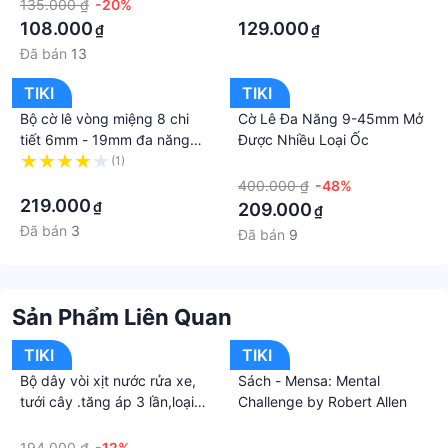
135.000 ₫
-20%
bền
·
thức và địa chỉ giao hàng mà có thể phát sinh thêm
108.000
129.000
₫
₫
chi phí khác như phí vận chuyển, phụ phí hàng cồng
Đã bán
13
kềnh, thuế nhập khẩu (đối với đơn hàng giao từ
nước ngoài có giá trị trên 1 triệu đồng).....Sản phẩm
TIKI
TIKI
này là tài sản cá nhân được bán bởi Nhà Bán Hàng
Bộ cờ lê vòng miệng 8 chi
Cờ Lê Đa Năng 9-45mm Mở
Cá Nhân và không thuộc đối tượng phải chịu thuế
tiết 6mm - 19mm đa năng
Được Nhiều Loại Ốc
GTGT. Do đó hoá đơn VAT không được cung cấp
TOTAL THT102286-I - Chìa
(1)
·
khóa mở, có hộp đựng, thép
·
trong trường hợp này.
400.000 ₫
-48%
chuyên dụng CR-V, mở đai
219.000
₫
209.000
₫
ốc bulông dễ dàng
Đã bán
3
Đã bán
9
Sản Phẩm Liên Quan
TIKI
TIKI
Bộ dây vòi xịt nước rửa xe,
Sách - Mensa: Mental
tưới cây .tăng áp 3 lần,loại
Challenge by Robert Allen
3m,5m 206701-1 đầu
·
·
đồng,cút nối nhựa vàng+
194.000 ₫
-12%
·