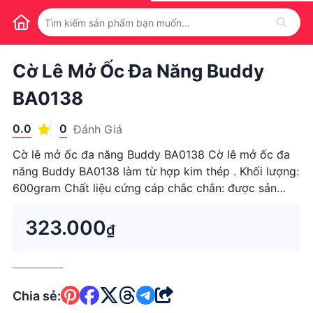
1
/
1
Cờ Lê Mở Ốc Đa Năng Buddy
BA0138
0.0
0
Đánh Giá
Cờ lê mở ốc đa năng Buddy BA0138 Cờ lê mở ốc đa
năng Buddy BA0138 làm từ hợp kim thép . Khối lượng:
600gram Chất liệu cứng cáp chắc chắn: được sản
xuất trên dây truyền công nghệ tiên ...
323.000
₫
Chia sẻ: