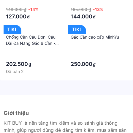
lần,loại 3m,5m 206236 đầu
3m,5m 206318 đầu
·
·
đồng,cút,nối nhựa vàng+
đồng,cút,nối nhựa vàng+
148.000 ₫
-14%
165.000 ₫
-13%
tặng móc khoá
tặng móc khoá
127.000
144.000
₫
₫
TIKI
TIKI
Chống Cần Câu Đơn, Câu
Gác Cần cao cấp MinhYu
Đài Đa Năng Gác 6 Cần -
Chất chất
·
·
·
·
202.500
250.000
₫
₫
Đã bán
2
Giới thiệu
KIT BUY là nền tảng tìm kiếm và so sánh giá thông
minh, giúp người dùng dễ dàng tìm kiếm, mua sắm sản