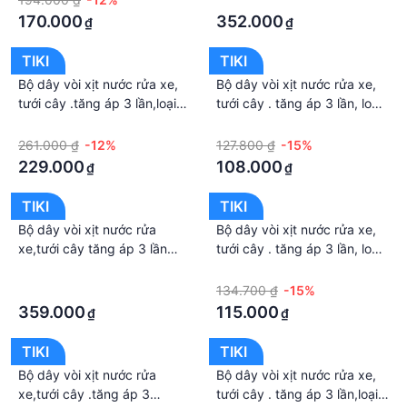
tặng mở chai
170.000
352.000
₫
₫
TIKI
TIKI
Bộ dây vòi xịt nước rửa xe,
Bộ dây vòi xịt nước rửa xe,
tưới cây .tăng áp 3 lần,loại
tưới cây . tăng áp 3 lần, loại
3m,5m 206701-3 đầu
3m, 5m 206587 cút sập,nối
·
·
đồng,cút nối nhựa vàng+
nhựa vàng+ tặng đai
261.000 ₫
-12%
127.800 ₫
-15%
tặng mở chai
229.000
108.000
₫
₫
TIKI
TIKI
Bộ dây vòi xịt nước rửa
Bộ dây vòi xịt nước rửa xe,
xe,tưới cây tăng áp 3 lần
tưới cây . tăng áp 3 lần, loại
20m 206817
3m, 5m 206319 cút sập,nối
·
·
nhựa vàng+ tặng đai
·
134.700 ₫
-15%
359.000
115.000
₫
₫
TIKI
TIKI
Bộ dây vòi xịt nước rửa
Bộ dây vòi xịt nước rửa xe,
xe,tưới cây .tăng áp 3
tưới cây . tăng áp 3 lần,loại