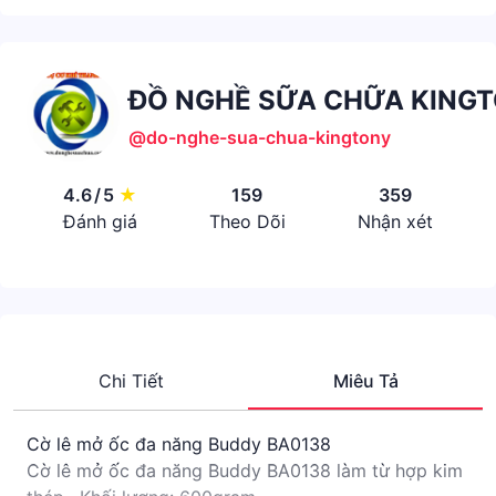
ĐỒ NGHỀ SỮA CHỮA KING
@do-nghe-sua-chua-kingtony
4.6
/
5
★
159
359
Đánh giá
Theo Dõi
Nhận xét
Chi Tiết
Miêu Tả
Cờ lê mở ốc đa năng Buddy BA0138
Cờ lê mở ốc đa năng Buddy BA0138 làm từ hợp kim