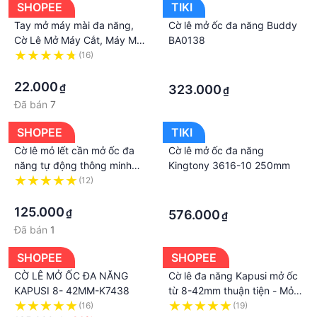
ra theo một chiều, giúp cho việc thao tác được thực
SHOPEE
TIKI
hiện một cách liên tục.
Tay mở máy mài đa năng,
Cờ lê mở ốc đa năng Buddy
Dễ sử dụng và dễ thao tác: thân của cờ lên được
Cờ Lê Mở Máy Cắt, Máy Mài
BA0138
- Tháo Lắp Ốc Hãm Đĩa Cắt
(16)
·
bao bọc bởi lớp cao su chống trơn tuột cũng như
Có Điều Chỉnh
·
·
êm tay hơn khi bạn thực hiện thao tác đảm bảo an
22.000
₫
323.000
toàn khi sử dụng.
₫
Đã bán
7
Xuất xứ : Đài Loan
Cờ lê mở ốc đa năng Buddy BA0138
SHOPEE
TIKI
Mã hàng : BUDDY BA0138
Cờ lê mỏ lết cần mở ốc đa
Cờ lê mở ốc đa năng
---------------------------------------------------------
năng tự động thông minh
Kingtony 3616-10 250mm
------------------
thép CR-V 8-42mm Hàng nội
(12)
·
CTY TNHH DỤNG CỤ CƠ KHÍ THANH TRÚC
địa Nhật Chính Hãng tiện lợi
·
·
ĐỊA CHỈ : 200B, Đường Bến Than, ấp 3, xã Hòa Phú-
125.000
₫
576.000
₫
Củ Chi-TPHCM
Đã bán
1
Wedsite :
SHOPEE
SHOPEE
---------------------------------------------------------
CỜ LÊ MỞ ỐC ĐA NĂNG
Cờ lê đa năng Kapusi mở ốc
---------------------------------
KAPUSI 8- 42MM-K7438
từ 8-42mm thuận tiện - Mỏ
Giá sản phẩm trên Tiki đã bao gồm thuế theo luật
lết chính hãng Nhật Bản siêu
(16)
(19)
hiện hành. Bên cạnh đó, tuỳ vào loại sản phẩm, hình