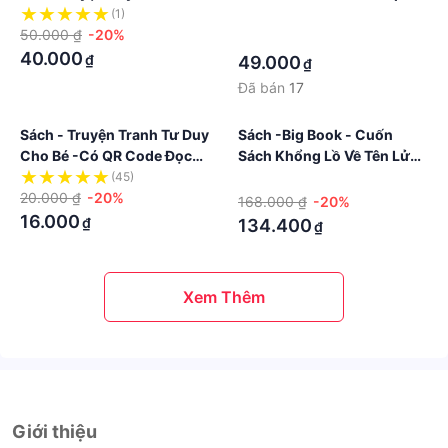
Lên Để Thành Công
Chọn. Sách Tập Nào Cũng
(1)
·
50.000 ₫
-20%
Hay Các Bạn Yên Tâm Nhé
·
40.000
₫
49.000
₫
Đã bán
17
Sách - Truyện Tranh Tư Duy
Sách -Big Book - Cuốn
Cho Bé -Có QR Code Đọc
Sách Khổng Lồ Về Tên Lửa
Truyện
Và Các Thiết Bị Vũ Trụ
(45)
·
20.000 ₫
-20%
168.000 ₫
-20%
16.000
₫
134.400
₫
Xem Thêm
Giới thiệu