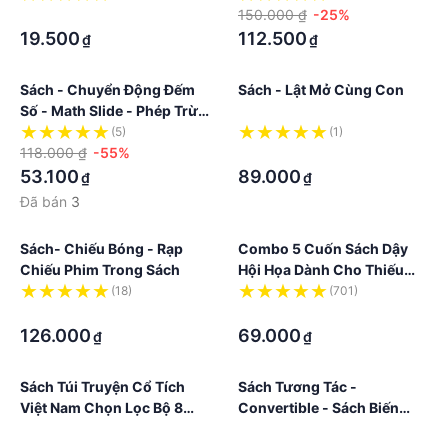
·
150.000 ₫
-25%
19.500
112.500
₫
₫
Sách - Chuyển Động Đếm
Sách - Lật Mở Cùng Con
Số - Math Slide - Phép Trừ -
Subtraction
(5)
(1)
118.000 ₫
-55%
·
53.100
89.000
₫
₫
Đã bán
3
Sách- Chiếu Bóng - Rạp
Combo 5 Cuốn Sách Dậy
Chiếu Phim Trong Sách
Hội Họa Dành Cho Thiếu
Nhi: Let's Color
(18)
(701)
·
·
126.000
69.000
₫
₫
Sách Túi Truyện Cổ Tích
Sách Tương Tác -
Việt Nam Chọn Lọc Bộ 8
Convertible - Sách Biến
Cuốn Song Ngữ Việt Anh
Hóa Mô Hình - Race Car -
·
·