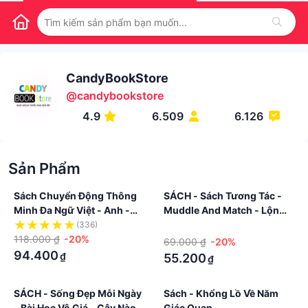
CandyBookStore
@
candybookstore
4.9
6.509
6.126
Sản Phẩm
Sách Chuyển Động Thông
SÁCH - Sách Tương Tác -
Minh Đa Ngữ Việt - Anh -
Muddle And Match - Lộn
Pháp
Xộn Mà Trật Tự - Siêu Anh
(336)
·
118.000 ₫
-20%
Hùng Hội Tụ
69.000 ₫
-20%
94.400
₫
55.200
₫
SÁCH - Sống Đẹp Mỗi Ngày
Sách - Khổng Lồ Về Năm
- Bài Học Vô Giá - Cây Nào
Giác Quan