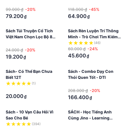
Phép Trừ – Subtraction
·
·
99.000 ₫
-20%
118.000 ₫
-45%
79.200
64.900
₫
₫
Sách Túi Truyện Cổ Tích
Sách Rèn Luyện Trí Thông
Việt Nam Chọn Lọc Bộ 8
Minh - Trò Chơi Tìm Kiếm
Cuốn Song Ngữ Việt Anh
Phát Triển Tư Duy
·
(46)
60.000 ₫
-24%
24.000 ₫
-20%
45.600
₫
19.200
₫
Sách- Có Thể Bạn Chưa
Sách - Combo Dạy Con
Biết 12T
Thói Quen Tốt - DTI
(1)
·
·
208.000 ₫
-20%
20.000
₫
166.400
₫
Sách - 10 Vạn Câu Hỏi Vì
SÁCH - Học Tiếng Anh
Sao Cho Bé
Cùng Jino - Learning
English With Jino - Những
(394)
·