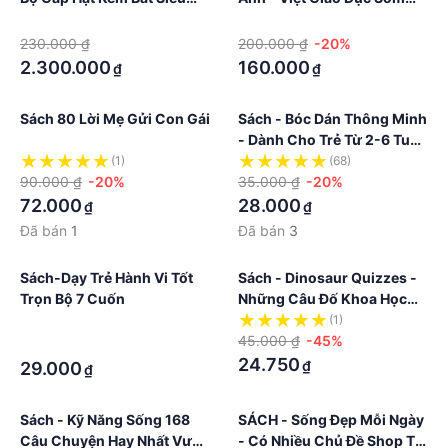
Xịn Rèn Vận Động Tinh
Cho Trẻ 3+ Phiên Bản Mới
·
·
Montessori
2022
230.000 ₫
200.000 ₫
-20%
2.300.000
160.000
₫
₫
Sách 80 Lời Mẹ Gửi Con Gái
Sách - Bóc Dán Thông Minh
- Dành Cho Trẻ Từ 2-6 Tuổi
- Song Ngữ Việt Anh
(1)
(68)
90.000 ₫
-20%
35.000 ₫
-20%
72.000
28.000
₫
₫
Đã bán
1
Đã bán
3
Sách-Dạy Trẻ Hành Vi Tốt
Sách - Dinosaur Quizzes -
Trọn Bộ 7 Cuốn
Những Câu Đố Khoa Học
Dành Cho Học Sinh Về
·
(1)
Khủng Long -
45.000 ₫
-45%
·
8935212333436
24.750
₫
29.000
₫
Sách - Kỹ Năng Sống 168
SÁCH - Sống Đẹp Mỗi Ngày
Câu Chuyện Hay Nhất Vươn
- Có Nhiều Chủ Đề Shop Tự