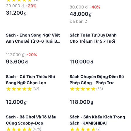
·
Xúc
39.000 ₫
-20%
Tuổi
80.000 ₫
-40%
31.200
₫
48.000
₫
Đã bán
2
Sách - Ehon Song Ngữ Việt
Sách Toán Tư Duy Dành
Anh Cho Bé Từ 0-6 Tuổi Bộ
Cho Trẻ Em Từ 5 7 Tuổi
10 Cuốn Có File Nghe Và Bộ
·
·
Ehon Lẻ
117.000 ₫
-20%
·
93.600
110.000
₫
₫
Sách - Cổ Tích Thiếu Nhi
Sách Chuyển Động Đếm Số
Song Ngữ Chọn Lọc
Phép Cộng - Phép Trừ
(32)
(53)
·
·
12.000
118.000
₫
₫
Sách - Bé Chơi Và Tô Màu
Sách - Sân Khấu Kịch Trong
Cùng Scooby-Doo
Sách -KAMISHIBAI
(479)
(2)