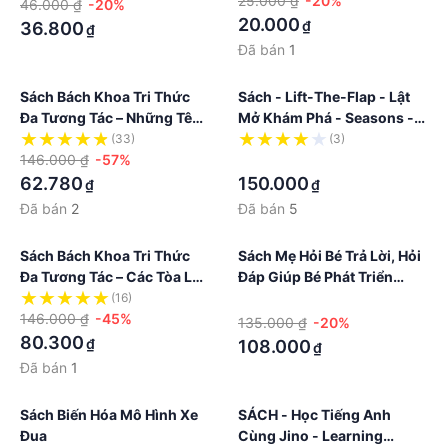
25.000 ₫
-20%
46.000 ₫
-20%
20.000
₫
36.800
₫
Đã bán
1
Sách Bách Khoa Tri Thức
Sách - Lift-The-Flap - Lật
Đa Tương Tác – Những Tên
Mở Khám Phá - Seasons -
Cướp Biển
Các Mùa Trong Năm
(33)
(3)
146.000 ₫
-57%
·
62.780
150.000
₫
₫
Đã bán
2
Đã bán
5
Sách Bách Khoa Tri Thức
Sách Mẹ Hỏi Bé Trả Lời, Hỏi
Đa Tương Tác – Các Tòa Lâu
Đáp Giúp Bé Phát Triển
Đài
Ngôn Ngữ Và Giao Tiếp 3
(16)
·
146.000 ₫
-45%
Cuốn
135.000 ₫
-20%
80.300
₫
108.000
₫
Đã bán
1
Sách Biến Hóa Mô Hình Xe
SÁCH - Học Tiếng Anh
Đua
Cùng Jino - Learning