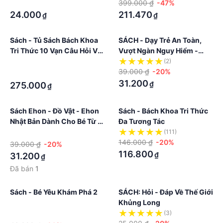
Xe Đua
·
399.000 ₫
-47%
24.000
211.470
₫
₫
Sách - Tủ Sách Bách Khoa
SÁCH - Dạy Trẻ An Toàn,
Tri Thức 10 Vạn Câu Hỏi Vì
Vượt Ngàn Nguy Hiểm -
Sao: Động Vật - Thực Vật
Làm Gì Để An Toàn Khi
·
(2)
Tham Gia Giao Thông?
39.000 ₫
-20%
·
31.200
₫
275.000
₫
Sách Ehon - Đồ Vật - Ehon
Sách - Bách Khoa Tri Thức
Nhật Bản Dành Cho Bé Từ 0
Đa Tương Tác
- 4 Tuổi
·
(111)
146.000 ₫
-20%
39.000 ₫
-20%
116.800
₫
31.200
₫
Đã bán
1
Sách - Bé Yêu Khám Phá 2
SÁCH: Hỏi - Đáp Về Thế Giới
Khủng Long
·
(3)