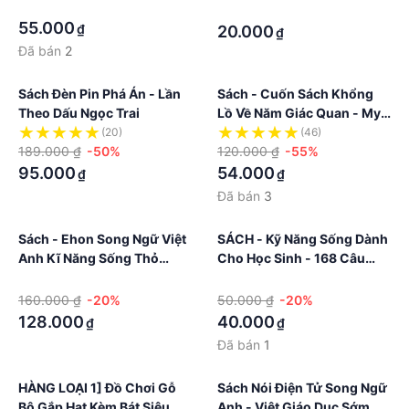
·
Món Ăn Ngon - Yummy,
·
Yummy Food
55.000
₫
20.000
₫
Đã bán
2
Sách Đèn Pin Phá Án - Lần
Sách - Cuốn Sách Khổng
Theo Dấu Ngọc Trai
Lồ Về Năm Giác Quan - My
Big Book Of The Five
(20)
(46)
189.000 ₫
-50%
Senses
120.000 ₫
-55%
95.000
54.000
₫
₫
Đã bán
3
Sách - Ehon Song Ngữ Việt
SÁCH - Kỹ Năng Sống Dành
Anh Kĩ Năng Sống Thỏ
Cho Học Sinh - 168 Câu
Bông Có File Nghe Đọc - Bộ
Chuyện Hay Nhất - Học
·
·
5 Cuốn
Cách Giao Tiếp - Ký Hiệu
160.000 ₫
-20%
50.000 ₫
-20%
Của Chiến Thắng
128.000
40.000
₫
₫
Đã bán
1
HÀNG LOẠI 1] Đồ Chơi Gỗ
Sách Nói Điện Tử Song Ngữ
Bộ Gắp Hạt Kèm Bát Siêu
Anh - Việt Giáo Dục Sớm