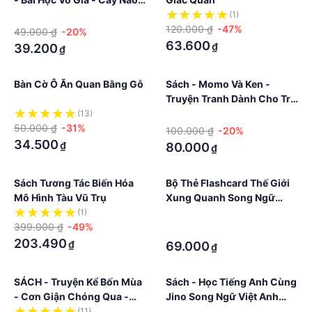
Quả Đó
·
(1)
120.000 ₫
-47%
49.000 ₫
-20%
63.600
₫
39.200
₫
Bàn Cờ Ô Ăn Quan Bằng Gỗ
Sách - Momo Và Ken -
Truyện Tranh Dành Cho Trẻ
Từ 2 - 6 Tuổi - Bộ 5 Cuốn
(13)
·
50.000 ₫
-31%
100.000 ₫
-20%
34.500
₫
80.000
₫
Sách Tương Tác Biến Hóa
Bộ Thẻ Flashcard Thế Giới
Mô Hình Tàu Vũ Trụ
Xung Quanh Song Ngữ
Tiếng Anh 14 Chủ Đề Theo
(1)
·
399.000 ₫
-49%
Glenn Doman
·
203.490
₫
69.000
₫
SÁCH - Truyện Kể Bốn Mùa
Sách - Học Tiếng Anh Cùng
- Cơn Giận Chóng Qua -
Jino Song Ngữ Việt Anh
Giúp Con Kiểm Soát Cảm
Dành Cho Trẻ Từ 3 Đến 8
(11)