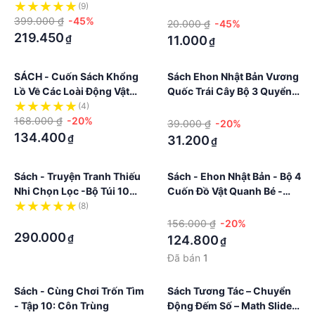
English With Jino - Cầu
(9)
·
399.000 ₫
-45%
Vồng Trái Cây - Colorful
20.000 ₫
-45%
Fruit Rainbow
219.450
₫
11.000
₫
SÁCH - Cuốn Sách Khổng
Sách Ehon Nhật Bản Vương
Lồ Về Các Loài Động Vật
Quốc Trái Cây Bộ 3 Quyển,
Biển
Lẻ Tùy Chọn
(4)
·
168.000 ₫
-20%
39.000 ₫
-20%
134.400
₫
31.200
₫
Sách - Truyện Tranh Thiếu
Sách - Ehon Nhật Bản - Bộ 4
Nhi Chọn Lọc -Bộ Túi 10
Cuốn Đồ Vật Quanh Bé -
Quyển Song Ngữ
Dành Cho Trẻ Từ 0-6 Tuổi
(8)
·
·
156.000 ₫
-20%
290.000
₫
124.800
₫
Đã bán
1
Sách - Cùng Chơi Trốn Tìm
Sách Tương Tác – Chuyển
- Tập 10: Côn Trùng
Động Đếm Số – Math Slide –