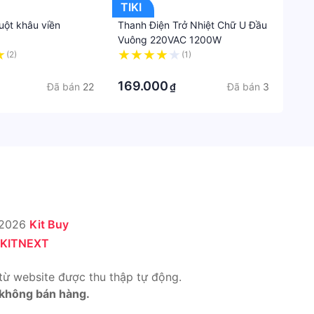
TIKI
uột khâu viền
Thanh Điện Trở Nhiệt Chữ U Đầu
Vuông 220VAC 1200W
(2)
(1)
·
169.000
Đã bán
22
Đã bán
3
₫
 2026
Kit Buy
KITNEXT
từ website được thu thập tự động.
 không bán hàng.