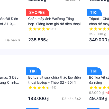
SHOPEE
TIKI
hân Đỡ Điện
Chân máy ảnh Weifeng Tổng
Tripod - Châ
od 3110,
hợp +Tặng kèm giá đỡ điện thoại
chân đế má
n Chắc Chắn
5208 kiêm g
(31)
i Điện Thoại
·
Bluetooth đi
399.000 ₫
235.555
349.000
Đã bán
6
₫
TIKI
TIKI
emax 3 Đầu
Bộ tua vít sửa chữa tháo lắp điện
Bộ Tua Vít s
àng Chính
thoại laptop - Thép S2 - 60in1
đa năng
(44)
·
92.000 ₫
-
183.000
49.749
Đã bán
342
₫
₫