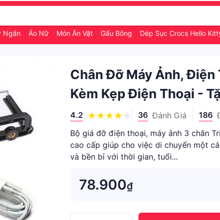
ữ Ngắn
Áo Nữ
Món Ăn Vặt
Gấu Bông
Dép Sục Crocs Hello Kit
Chân Đỡ Máy Ảnh, Điện
Kèm Kẹp Điện Thoại - T
4.2
36
186
Đánh Giá
Bộ giá đỡ điện thoại, máy ảnh 3 chân Tr
cao cấp giúp cho việc di chuyển một c
và bền bỉ với thời gian, tuổi...
78.900
₫