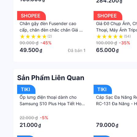
284.200
₫
SHOPEE
SHOPEE
Chân gậy đèn Fusender cao
Giá Đỡ Chụp Ảnh, C
cấp, chân đèn chắc chắn Giá Đỡ
Thoại, Máy Ảnh Trip
Điện Thoại, Chân Máy Tripod
Tripod 3120A 3 Châ
(2)
(54)
Cây Livestream quay video chụp
90.000 ₫
-45%
Phù Hợp Với Mọi Loạ
100.000 ₫
-35%
ảnh
49.500
65.000
Đã bán
1
₫
₫
Sản Phẩm Liên Quan
TIKI
TIKI
Ốp lưng điện thoại dành cho
Cáp Sạc Đa Năng R
Samsung S10 Plus Họa Tiết Hoa
RC-131 Đa Năng - H
Tím
Hãng
·
·
22.000 ₫
-5%
·
21.000
79.000
₫
₫