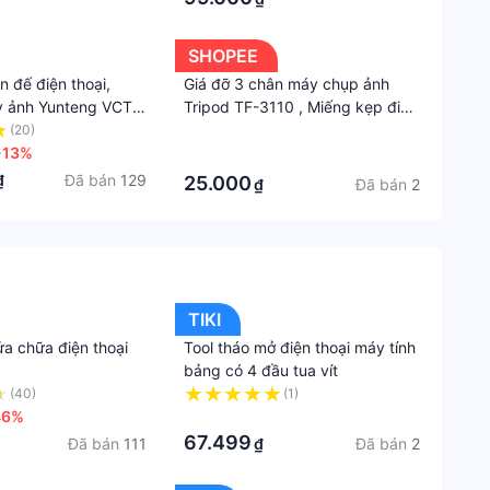
Máy
Tính
SHOPEE
Bảng
n đế điện thoại,
Giá đỡ 3 chân máy chụp ảnh
y ảnh Yunteng VCT
Tripod TF-3110 , Miếng kẹp điện
Giá
iá đỡ có remote
thoại - Giá Đỡ Livetream Quay
(20)
·
Đỡ
ều khiển chụp từ xa
-13%
Phim Tiện Lợi
·
-
Đã bán
129
₫
25.000
Đã bán
2
₫
Chân
Đế
-
Móc
Dán
TIKI
Thươn
ửa chữa điện thoại
Tool tháo mở điện thoại máy tính
hiệu
bảng có 4 đầu tua vít
(40)
(1)
OEM
46%
·
67.499
Đã bán
111
Đã bán
2
₫