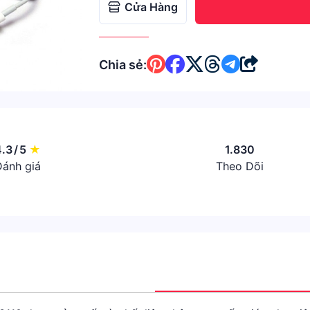
Cửa Hàng
Chia sẻ:
4.3
/
5
★
1.830
ánh giá
Theo Dõi