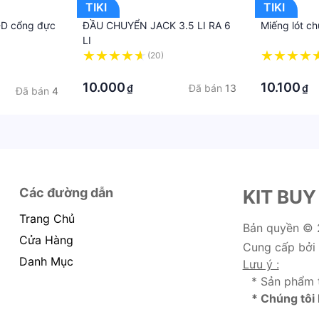
TIKI
TIKI
-D cổng đực
ĐẦU CHUYỂN JACK 3.5 LI RA 6
Miếng lót ch
LI
(20)
·
·
10.000
10.100
Đã bán
13
₫
₫
Đã bán
4
Các đường dẫn
KIT BUY
Trang Chủ
Bản quyền ©
Cửa Hàng
Cung cấp bởi
Danh Mục
Lưu ý :
* Sản phẩm 
* Chúng tôi