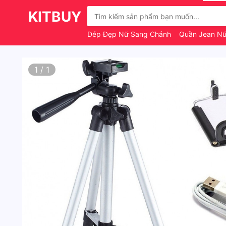
KITBUY
Dép Đẹp Nữ Sang Chảnh
Quần Jean N
1
/
1