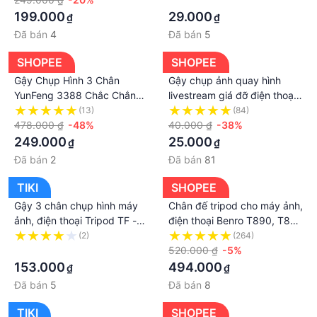
chi phí khác như phí vận chuyển, phụ phí hàng cồng
video livestream
rẻ
199.000
29.000
₫
₫
kềnh, thuế nhập khẩu (đối với đơn hàng giao từ
Đã bán
4
Đã bán
5
nước ngoài có giá trị trên 1 triệu đồng).....
SHOPEE
SHOPEE
Gậy Chụp Hình 3 Chân
Gậy chụp ảnh quay hình
YunFeng 3388 Chắc Chắn
livestream giá đỡ điện thoại
Dùng Để Livestream Chụp
máy ảnh đèn led 3 chân để
(13)
(84)
Ảnh & Quay Sản Phẩm -
478.000 ₫
-48%
bàn
40.000 ₫
-38%
Tripod Điện Thoại Máy Ảnh
249.000
25.000
₫
₫
Đã bán
2
Đã bán
81
TIKI
SHOPEE
Gậy 3 chân chụp hình máy
Chân đế tripod cho máy ảnh,
ảnh, điện thoại Tripod TF -
điện thoại Benro T890, T880
3120,Chân đế quay tiktok,
EX, T800 EX, T660 EX,
(2)
(264)
quay video livetream
·
T600 EX quay phim, chụp
520.000 ₫
-5%
hình
153.000
494.000
₫
₫
Đã bán
5
Đã bán
8
TIKI
SHOPEE