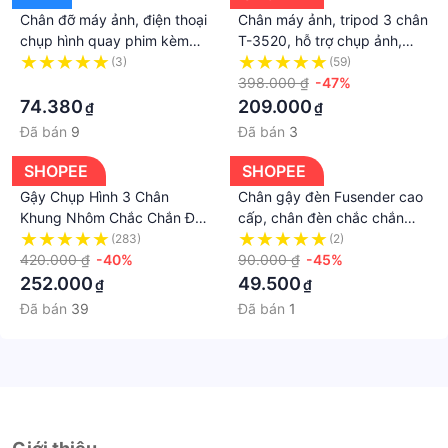
Chân đỡ máy ảnh, điện thoại
Chân máy ảnh, tripod 3 chân
chụp hình quay phim kèm
T-3520, hỗ trợ chụp ảnh,
kẹp điện thoại - tặng cáp
quay video, livestream tặng
(3)
(59)
sạc Samsung
·
kèm túi và kẹp
398.000 ₫
-47%
74.380
209.000
₫
₫
Đã bán
9
Đã bán
3
SHOPEE
SHOPEE
Gậy Chụp Hình 3 Chân
Chân gậy đèn Fusender cao
Khung Nhôm Chắc Chắn Để
cấp, chân đèn chắc chắn
Livestream Chụp Ảnh &
Giá Đỡ Điện Thoại, Chân Máy
(283)
(2)
Quay Sản Phẩm -Tripod Điện
420.000 ₫
-40%
Tripod Cây Livestream quay
90.000 ₫
-45%
Thoại Máy Ảnh Mang Du
video chụp ảnh
252.000
49.500
₫
₫
Lịch
Đã bán
39
Đã bán
1