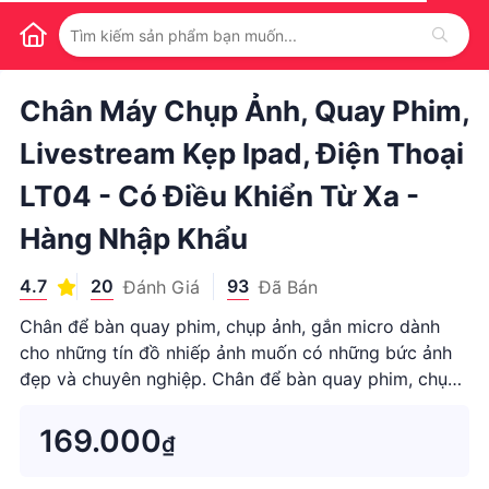
1
/
1
Chân Máy Chụp Ảnh, Quay Phim,
Livestream Kẹp Ipad, Điện Thoại
LT04 - Có Điều Khiển Từ Xa -
Hàng Nhập Khẩu
4.7
20
93
Đánh Giá
Đã Bán
Chân để bàn quay phim, chụp ảnh, gắn micro dành
cho những tín đồ nhiếp ảnh muốn có những bức ảnh
đẹp và chuyên nghiệp. Chân để bàn quay phim, chụp
ảnh giúp bạn có những bức ảnh đẹp cùng gia đình,
với ...
169.000
₫