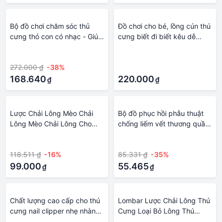
Bộ đồ chơi chăm sóc thủ
Đồ chơi cho bé, lồng cún thú
cưng thỏ con có nhạc - Giúp
cưng biết đi biết kêu dễ
trẻ có tình yêu động vật ,
thương cho bé bộ đồ chơi
·
·
tập chăm sóc thú cưng
chăm sóc thú cưng, chó
272.000 ₫
-38%
·
cưng dành cho trẻ
168.640
220.000
₫
₫
Lược Chải Lông Mèo Chải
Bộ đồ phục hồi phẫu thuật
Lông Mèo Chải Lông Cho
chống liếm vết thương quần
Thú Cưng Chăm Sóc Thú
áo chăm sóc thú cưng sau
·
·
Cưng Lông Xù Đẹp
phẫu thuật quần áo đồ dùng
118.511 ₫
-16%
85.331 ₫
-35%
cho thú cưng
99.000
55.465
₫
₫
Chất lượng cao cấp cho thú
Lombar Lược Chải Lông Thú
cưng nail clipper nhẹ nhàng
Cưng Loại Bỏ Lông Thú
và chính xác lý tưởng để
Cưng Mèo Và Chải Lông