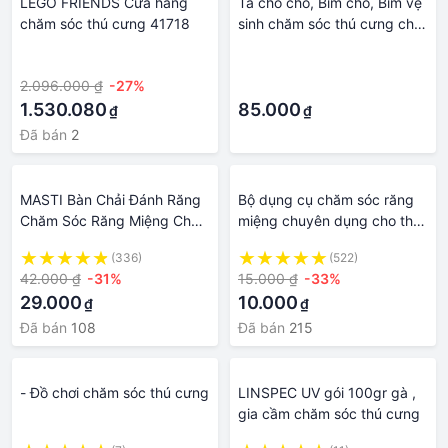
LEGO FRIENDS Cửa hàng
Tả cho chó, Bỉm chó, Bỉm vệ
chăm sóc thú cưng 41718
sinh chăm sóc thú cưng cho
Chó Cái Pet Soft 1 bịch 12
·
·
chiếc
2.096.000 ₫
-27%
·
1.530.080
85.000
₫
₫
Đã bán
2
MASTI Bàn Chải Đánh Răng
Bộ dụng cụ chăm sóc răng
Chăm Sóc Răng Miệng Cho
miệng chuyên dụng cho thú
Thú Cưng LI0441
cưng - Combo Bàn chải,
(336)
(522)
kem đánh răng và xịt miệng
42.000 ₫
-31%
15.000 ₫
-33%
cho chó mèo
29.000
10.000
₫
₫
Đã bán
108
Đã bán
215
- Đồ chơi chăm sóc thú cưng
LINSPEC UV gói 100gr gà ,
gia cầm chăm sóc thú cưng