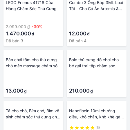
LEGO Friends 41718 Cửa
Combo 3 Ống Bóp 3ML Loại
Hàng Chăm Sóc Thú Cưng
Tốt - Cho Cá Ăn Artemia &
Chăm Sóc Thú Cưng
·
·
2.099.000 ₫
-30%
·
1.470.000
12.000
₫
₫
Đã bán
3
Đã bán
4
Bàn chải tắm cho thú cưng
Balo thú cưng đồ chơi cho
chó mèo massage chăm sóc
bé gái trai tập chăm sóc
sức khỏe an toàn tiện dụng
chữa bệnh cho chó mèo
·
·
động vật nuôi, quà tặng sinh
·
·
nhật cho bé
13.000
210.000
₫
₫
Tả cho chó, Bỉm chó, Bỉm vệ
Nanoflocin 10ml chướng
sinh chăm sóc thú cưng cho
diều, khô chân, khò khè gà
Chó Cái Pet Soft 1 bịch 12
đá, gia cầm chăm sóc sức
·
(6)
chiếc
khoẻ thú cưng