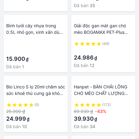
chó mèo - luoc chai lông -
Đã bán
35
Bình tưới cây nhựa trong
Giải độc gan mát gan chó
0.5L nhỏ gọn, xinh xắn dùng
mèo BOGAMAX PET-Plus
trong salon, chăm sóc thú
150g Từ AMITAVET giúp
·
(49)
cưng, làm vườn, vệ sinh,...
chăm sóc thú cưng khỏe
·
·
mạnh giảm mụn nhọt mẩn
24.986
₫
15.900
ngứa
₫
Đã bán
12
Đã bán
1
Bio Linco S lọ 20ml chăm sóc
Hanpet - BÀN CHẢI LÔNG
sức khoẻ thú cưng gà khò
CHÓ MÈO CHẤT LƯỢNG
khè, khớp
TỐT - Lược chải lông mèo
(5)
(172)
thông minh - Lược Chải Lông
25.000 ₫
69.930 ₫
-43%
Thú Cưng loại Tốt - Lược
24.999
39.930
₫
₫
chải lông cho chó mèo có
nút bấm - chăm sóc chó
Đã bán
10
Đã bán
34
mèo - luoc chai long meo -
lược chải lông