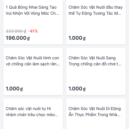
1 Quả Bóng Nhai Sáng Tạo
Chăm Sóc Vật Nuôi đầu thay
Vui Nhộn Với Vòng Móc Cho
thế Tự Động Tương Tác Mèo
Chó Chăm Sóc Thú Cưng Đồ
Con đũa tương tác với mèo
·
·
Chơi Tương Tác Vật Nuôi
Tập Thể Dục Bắt phụ kiện
333.000 ₫
-41%
·
Chất Liệu An Toàn Đồ Chơi
cho thú cưng đồ chơi cho
Cho Chó Bóng Đá Chó Bóng
196.000
mèo Mèo Con Que Cây Đũa
1.000
₫
₫
Đá Ngoài Trời
Phép Mèo Teasing Stick
Chăm Sóc Vật Nuôi hình con
Chăm Sóc Vật Nuôi Sang
vịt chống cắn làm sạch răng
Trọng chống cắn đồ chơi thú
đồ chơi thú cưng Tương Tác
cưng gấu con cún con Làm
·
·
Cho Nhỏ chó lớn Con Chó
Sạch Răng Tương Tác Con
·
·
Ném Đồ Chơi đồ dùng cho
Chó Ném Đồ Chơi Phụ kiện
chó phụ kiện thú cưng luyện
1.000
cho thú cưng đồ dùng cho
1.000
₫
₫
tập nhai Đồ Chơi
chó luyện tập nhai Đồ Chơi
Chăm sóc vật nuôi tự Hi
Chăm Sóc Vật Nuôi Di Động
nhàm chán trêu chọc mèo
Ẩn Thực Phẩm Trong Nhà
con đuổi trêu chọc bóng Rod
Chơi Thảm ngửi Squeaky
·
·
mèo phụ kiện mèo Đồ chơi
Tương Tác Phụ kiện cho thú