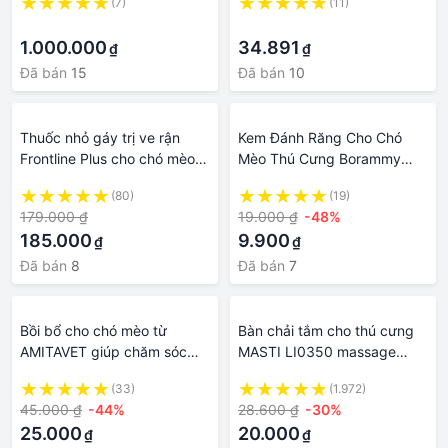
(7)
(11)
·
·
1.000.000
34.891
₫
₫
Đã bán
15
Đã bán
10
Thuốc nhỏ gáy trị ve rận
Kem Đánh Răng Cho Chó
Frontline Plus cho chó mèo -
Mèo Thú Cưng Borammy
TIT PET CHĂM SÓC THÚ
120g - Chăm Sóc Răng
(80)
(19)
CƯNG
Miệng Cho Mèo Hiệu Quả
179.000 ₫
19.000 ₫
-48%
185.000
9.900
₫
₫
Đã bán
8
Đã bán
7
Bồi bổ cho chó mèo từ
Bàn chải tắm cho thú cưng
AMITAVET giúp chăm sóc
MASTI LI0350 massage
thú cưng khỏe mạnh tăng
chăm sóc sức khỏe an toàn
(33)
(1.972)
súc đề kháng bổ gan với 9
tiện dụng
45.000 ₫
-44%
28.600 ₫
-30%
sản phẩm hộp 35g
25.000
20.000
₫
₫