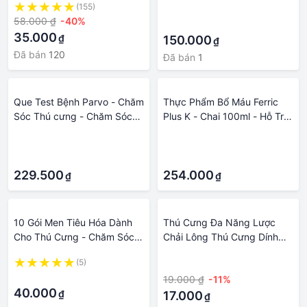
(155)
·
diệt khuẩn
bé
58.000 ₫
-40%
·
35.000
₫
150.000
₫
Đã bán
120
Đã bán
1
Que Test Bệnh Parvo - Chăm
Thực Phẩm Bổ Máu Ferric
Sóc Thú cưng - Chăm Sóc
Plus K - Chai 100ml - Hỗ Trợ
Vật Nuôi - Hỗ Trợ Kiểm Tra
Sức Khỏe Thú Cưng - Chăm
·
·
Tại Nhà
Sóc Vật Nuôi
·
·
229.500
254.000
₫
₫
10 Gói Men Tiêu Hóa Dành
Thú Cưng Đa Năng Lược
Cho Thú Cưng - Chăm Sóc
Chải Lông Thú Cưng Dính
Thú Cưng - Chăm Sóc Chó -
Bàn Chải Tóc Thú Cưng
(5)
·
Mèo Tại Nhà
Khăn Lau Lược Mèo Lược
·
19.000 ₫
-11%
Chó Thú Cưng Đồ Chăm Sóc
40.000
₫
Hàng Ngày ICECUBES
17.000
₫