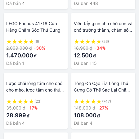
Đã bán
4
Đã bán
448
LEGO Friends 41718 Cửa
Viên tẩy giun cho chó con và
Hàng Chăm Sóc Thú Cưng
chó trưởng thành, chăm sóc
thú cưng BaeYi petshop
(6)
(26)
2.099.000 ₫
-30%
18.900 ₫
-34%
1.470.000
12.500
₫
₫
Đã bán
1
Đã bán
115
Lược chải lông tắm cho chó
Tông Đơ Cạo Tỉa Lông Thú
cho mèo, lược tắm cho thú
Cưng Có Thể Sạc Lại Chăm
cưng, cửa hàng BaeYi, chăm
Sóc Cho Chó Mèo
(23)
(747)
sóc thú cưng
35.000 ₫
-17%
148.000 ₫
-27%
28.999
108.000
₫
₫
Đã bán
4
Đã bán
4