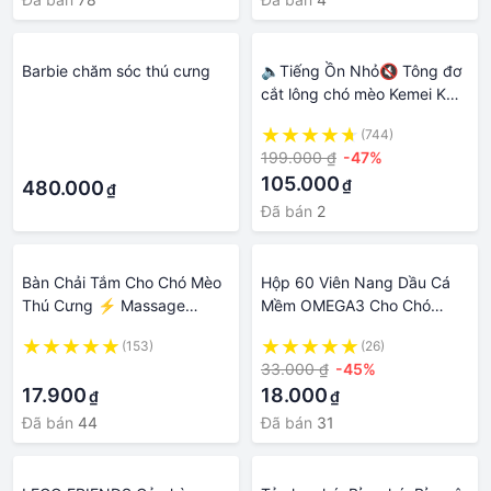
Barbie chăm sóc thú cưng
🔈Tiếng Ồn Nhỏ🔇 Tông đơ
cắt lông chó mèo Kemei KM–
1051, Máy cắt tỉa lông thú
·
(744)
cưng, Bộ phụ kiện chăm sóc
199.000 ₫
-47%
·
thú cưng
105.000
₫
480.000
₫
Đã bán
2
Bàn Chải Tắm Cho Chó Mèo
Hộp 60 Viên Nang Dầu Cá
Thú Cưng ⚡ Massage
Mềm OMEGA3 Cho Chó
Chăm Sóc Sức Khỏe Tạo
Mèo, Tăng Đề Kháng Và
(153)
(26)
Nhiều Bọt Mát Xa Có Chỗ
Chăm Sóc Lông Thú Cưng
·
33.000 ₫
-45%
Đựng Sữa Tắm
Mềm Mượt
17.900
18.000
₫
₫
Đã bán
44
Đã bán
31