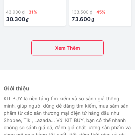
·
·
chăm sóc móng cho thú
Chăm Sóc
43.900 ₫
-31%
133.500 ₫
-45%
cưng không nhập khẩu
30.300
73.600
₫
₫
Xem Thêm
Giới thiệu
KIT BUY là nền tảng tìm kiếm và so sánh giá thông
minh, giúp người dùng dễ dàng tìm kiếm, mua sắm sản
phẩm từ các sàn thương mại điện tử hàng đầu như
Shopee, Tiki, Lazada… Với KIT BUY, bạn có thể nhanh
chóng so sánh giá cả, đánh giá chất lượng sản phẩm và
chọn nơi mua hàng tốt nhất, tiết kiệm thời gian và chi