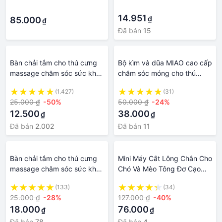
·
·
14.951
₫
85.000
₫
Đã bán
15
Bàn chải tắm cho thú cưng
Bộ kìm và dũa MIAO cao cấp
massage chăm sóc sức khỏe
chăm sóc móng cho thú
an toàn tiện dụng
cưng
(1.427)
(31)
25.000 ₫
-50%
50.000 ₫
-24%
12.500
38.000
₫
₫
Đã bán
2.002
Đã bán
11
Bàn chải tắm cho thú cưng
Mini Máy Cắt Lông Chân Cho
massage chăm sóc sức khỏe
Chó Và Mèo Tông Đơ Cạo
an toàn tiện dụng
Tỉa Lông Thú Cưng Có Thể
(133)
(34)
Sạc Lại Chăm Sóc
25.000 ₫
-28%
127.000 ₫
-40%
18.000
76.000
₫
₫
Đã bán
78
Đã bán
4