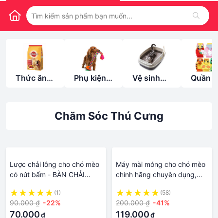
Thức ăn
Phụ kiện
Vệ sinh
Quần á
cho thú
cho thú
cho thú
thú cư
cưng
cưng
cưng
Chăm Sóc Thú Cưng
Lược chải lông cho chó mèo
Máy mài móng cho chó mèo
có nút bấm - BÀN CHẢI
chính hãng chuyên dụng,
LÔNG CHÓ MÈO CHẤT
đầu mài kim cương siêu bền
(1)
(58)
LƯỢNG - Lược chải lông chó
- Thiết bị chăm sóc móng
90.000 ₫
-22%
200.000 ₫
-41%
2 mặt - Mèo Cún - ban chai
thú cưng sạc USB
70.000
119.000
₫
₫
long cho meo - chăm sóc