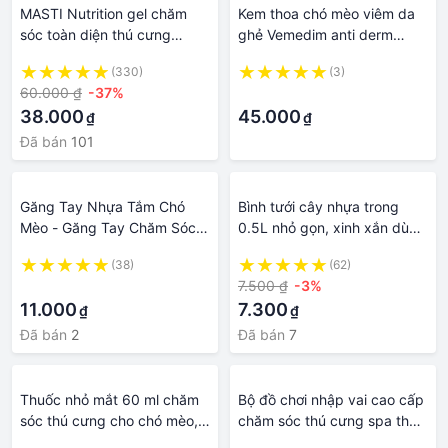
MASTI Nutrition gel chăm
Kem thoa chó mèo viêm da
sóc toàn diện thú cưng
ghẻ Vemedim anti derm
120gr LI0131
40G, chăm sóc lông thú
(330)
(3)
cưng Con Mèo Xiêm
60.000 ₫
-37%
·
38.000
45.000
₫
₫
Đã bán
101
Găng Tay Nhựa Tắm Chó
Bình tưới cây nhựa trong
Mèo - Găng Tay Chăm Sóc
0.5L nhỏ gọn, xinh xắn dùng
Thú Cưng -
trong salon, chăm sóc thú
(38)
(62)
cưng, làm vườn, vệ sinh,...
·
7.500 ₫
-3%
11.000
7.300
₫
₫
Đã bán
2
Đã bán
7
Thuốc nhỏ mắt 60 ml chăm
Bộ đồ chơi nhập vai cao cấp
sóc thú cưng cho chó mèo,
chăm sóc thú cưng spa thú
loại bỏ bụi bẩn kháng viêm
cưng phát triễn tình cảm cho