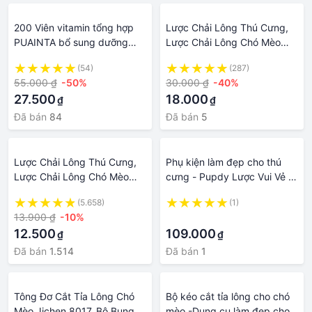
200 Viên vitamin tổng hợp
Lược Chải Lông Thú Cưng,
PUAINTA bổ sung dưỡng
Lược Chải Lông Chó Mèo
chất ngăn ngừa bệnh ngoài
Dụng Cụ Vệ Sinh Làm Đẹp
(54)
(287)
da chống rụng lông cải thiện
Cho Thú Cưng
55.000 ₫
-50%
30.000 ₫
-40%
thị lực chó mèo
27.500
18.000
₫
₫
Đã bán
84
Đã bán
5
Lược Chải Lông Thú Cưng,
Phụ kiện làm đẹp cho thú
Lược Chải Lông Chó Mèo
cưng - Pupdy Lược Vui Vẻ -
Dụng Cụ Vệ Sinh Làm Đẹp
Combie
(5.658)
(1)
Cho Thú Cưng
13.900 ₫
-10%
·
12.500
109.000
₫
₫
Đã bán
1.514
Đã bán
1
Tông Đơ Cắt Tỉa Lông Chó
Bộ kéo cắt tỉa lông cho chó
Mèo Jichen 8017, Bộ Bụng
mèo -Dụng cụ làm đẹp cho