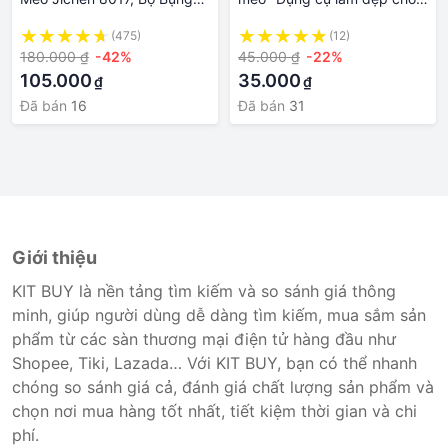
Cụ Làm Đẹp Cho Thú Cưng,
thú cưng
(475)
(12)
Loại Cao Cấp Cắt Ngắn
180.000 ₫
-42%
45.000 ₫
-22%
Lông Và Không Ồn, Đổi T
105.000
35.000
₫
₫
Đã bán
16
Đã bán
31
Giới thiệu
KIT BUY là nền tảng tìm kiếm và so sánh giá thông
minh, giúp người dùng dễ dàng tìm kiếm, mua sắm sản
phẩm từ các sàn thương mại điện tử hàng đầu như
Shopee, Tiki, Lazada… Với KIT BUY, bạn có thể nhanh
chóng so sánh giá cả, đánh giá chất lượng sản phẩm và
chọn nơi mua hàng tốt nhất, tiết kiệm thời gian và chi
phí.