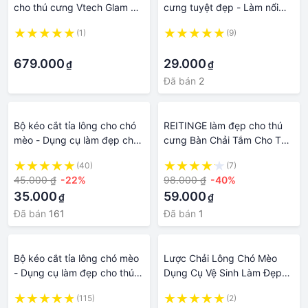
cho thú cưng Vtech Glam &
cưng tuyệt đẹp - Làm nổi
Go Puppy Salon
bật móc chìa khóa, túi xách
(1)
(9)
cho nữ
·
·
679.000
29.000
₫
₫
Đã bán
2
Bộ kéo cắt tỉa lông cho chó
REITINGE làm đẹp cho thú
mèo - Dụng cụ làm đẹp cho
cưng Bàn Chải Tắm Cho Thú
thú cưng - Zippopet
Cưng Bằng silicone
(40)
(7)
45.000 ₫
-22%
98.000 ₫
-40%
35.000
59.000
₫
₫
Đã bán
161
Đã bán
1
Bộ kéo cắt tỉa lông chó mèo
Lược Chải Lông Chó Mèo
- Dụng cụ làm đẹp cho thú
Dụng Cụ Vệ Sinh Làm Đẹp
cưng
Cho Thú Cưng Tay cầm
(115)
(2)
thoải mái