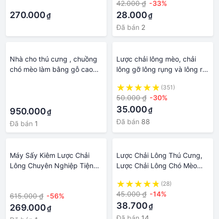
·
42.000 ₫
-33%
270.000
28.000
₫
₫
Đã bán
2
Nhà cho thú cưng , chuồng
Lược chải lông mèo, chải
chó mèo làm bằng gỗ cao
lông gỡ lông rụng và lông rối
cấp , kiểu dáng đẹp
, làm đẹp cho thú cưng tiện
·
(351)
lợi, có nút bấm lấy lông sau
50.000 ₫
-30%
·
khi chải
35.000
₫
950.000
₫
Đã bán
88
Đã bán
1
Máy Sấy Kiêm Lược Chải
Lược Chải Lông Thú Cưng,
Lông Chuyên Nghiệp Tiện
Lược Chải Lông Chó Mèo
Dụng Cho Thú Cưng Có Khả
Dụng Cụ Vệ Sinh Làm Đẹp
·
(28)
Năng Làm Lông Vật Nuôi Tơi
Cho Thú Cưng
45.000 ₫
-14%
615.000 ₫
-56%
Và Đẹp Hơn, Thời Gian Khô
38.700
₫
Nhanh Hơn
269.000
₫
Đã bán
14