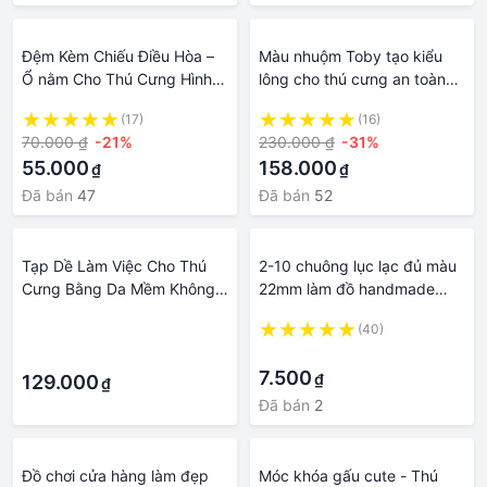
Đệm Kèm Chiếu Điều Hòa –
Màu nhuộm Toby tạo kiểu
Ổ nằm Cho Thú Cưng Hình
lông cho thú cưng an toàn
Chữ Nhật, Êm ái, bền đẹp,
lông da - OmonPet
(17)
(16)
dễ dàng làm sạch
70.000 ₫
-21%
230.000 ₫
-31%
55.000
158.000
₫
₫
Đã bán
47
Đã bán
52
Tạp Dề Làm Việc Cho Thú
2-10 chuông lục lạc đủ màu
Cưng Bằng Da Mềm Không
22mm làm đồ handmade
Chứa Keo Chống Thấm
siêu đẹp, làm lục lạc cho thú
·
(40)
Nước Chống Dầu Làm Đẹp
cưng
·
·
7.500
₫
129.000
₫
Đã bán
2
Đồ chơi cửa hàng làm đẹp
Móc khóa gấu cute - Thú