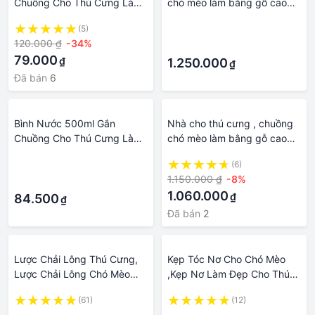
Chuồng Cho Thú Cưng Làm
chó mèo làm bằng gỗ cao
Từ Nhựa Cao Cấp, Bền Đẹp,
cấp , kiểu dáng đẹp
(5)
·
An Toàn - HeLiPet
120.000 ₫
-34%
·
79.000
₫
1.250.000
₫
Đã bán
6
Bình Nước 500ml Gắn
Nhà cho thú cưng , chuồng
Chuồng Cho Thú Cưng Làm
chó mèo làm bằng gỗ cao
Từ Nhựa Cao Cấp, Bền Đẹp,
cấp , kiểu dáng đẹp
·
(6)
An Toàn
1.150.000 ₫
-8%
·
1.060.000
₫
84.500
₫
Đã bán
2
Lược Chải Lông Thú Cưng,
Kẹp Tóc Nơ Cho Chó Mèo
Lược Chải Lông Chó Mèo
,Kẹp Nơ Làm Đẹp Cho Thú
Dụng Cụ Vệ Sinh Làm Đẹp
Cưng
(61)
(12)
Cho Thú Cưng
·
·