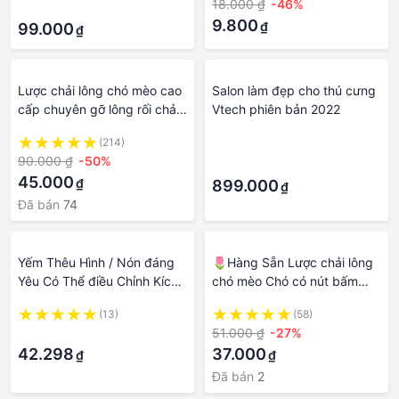
18.000 ₫
-46%
·
9.800
₫
99.000
₫
Lược chải lông chó mèo cao
Salon làm đẹp cho thú cưng
cấp chuyên gỡ lông rối chải
Vtech phiên bản 2022
lông rụng 2 chiều | Dụng cụ
(214)
·
vệ sinh và làm đẹp cho thú
90.000 ₫
-50%
·
cưng
45.000
₫
899.000
₫
Đã bán
74
Yếm Thêu Hình / Nón đáng
🌷Hàng Sẵn Lược chải lông
Yêu Có Thể điều Chỉnh Kích
chó mèo Chó có nút bấm
Thước Giúp Làm đẹp Cho
Dụng Cụ Vệ Sinh Làm Đẹp
(13)
(58)
Thú Cưng Ngày Sinh Nhật
Cho Thú Cưng
·
51.000 ₫
-27%
42.298
37.000
₫
₫
Đã bán
2