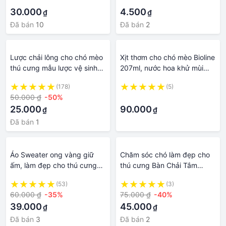
30.000
4.500
₫
₫
Đã bán
10
Đã bán
2
Lược chải lông cho chó mèo
Xịt thơm cho chó mèo Bioline
thú cưng mẫu lược vệ sinh
207ml, nước hoa khử mùi
làm đẹp có nút bấm-
làm đẹp thú cưng Con Mèo
(178)
(5)
familypetshop.vn
Xiêm
50.000 ₫
-50%
·
25.000
90.000
₫
₫
Đã bán
1
Áo Sweater ong vàng giữ
Chăm sóc chó làm đẹp cho
ấm, làm đẹp cho thú cưng
thú cưng Bàn Chải Tắm
chó mèo...
massage Bằng Silicon Đặc
(53)
(3)
Biệt Cho Thú Cưng
60.000 ₫
-35%
75.000 ₫
-40%
39.000
45.000
₫
₫
Đã bán
3
Đã bán
2