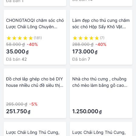
Đã bán
1
CHONGTAOQI chăm sóc chó
Làm đẹp cho thú cưng chăm
Lược Chải Lông Chuyên
sóc chó Hộp Sấy Khô Vật
Dụng Dành Cho Thú Cưng
Dụng Nhỏ Cho Thú Cưng
(181)
(7)
làm đẹp cho thú cưng
Tiện Lợi
58.000 ₫
-40%
288.000 ₫
-40%
35.000
173.000
₫
₫
Đã bán
42
Đã bán
7
Đồ chơi lắp ghép cho bé DIY
Nhà cho thú cưng , chuồng
house nhiều chủ đề siêu thị
chó mèo làm bằng gỗ cao
bác sĩ nhà bếp dụng cụ
cấp , kiểu dáng đẹp
·
·
chắm sóc thú cưng làm đẹp
265.000 ₫
-5%
·
251.750
1.250.000
₫
₫
Lược Chải Lông Thú Cưng,
Lược Chải Lông Thú Cưng,