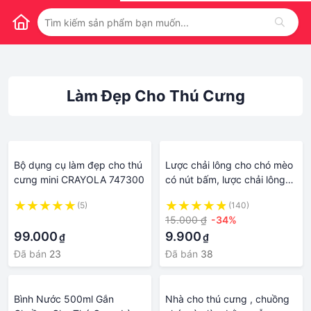
Làm Đẹp Cho Thú Cưng
Bộ dụng cụ làm đẹp cho thú
Lược chải lông cho chó mèo
cưng mini CRAYOLA 747300
có nút bấm, lược chải lông
cho thú cưng, dụng cụ làm
(5)
(140)
đẹp
·
15.000 ₫
-34%
99.000
9.900
₫
₫
Đã bán
23
Đã bán
38
Bình Nước 500ml Gắn
Nhà cho thú cưng , chuồng