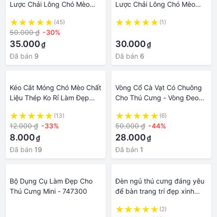
Lược Chải Lông Chó Mèo
Lược Chải Lông Chó Mèo
Dụng Cụ Vệ Sinh Làm Đẹp
Dụng Cụ Vệ Sinh Làm Đẹp
(45)
(1)
Cho Thú Cưng hihapet
Cho Thú Cưng
50.000 ₫
-30%
·
35.000
30.000
₫
₫
Đã bán
9
Đã bán
6
Kéo Cắt Móng Chó Mèo Chất
Vòng Cổ Cà Vạt Có Chuông
Liệu Thép Ko Rỉ Làm Đẹp
Cho Thú Cưng - Vòng Đeo
Cho Thú Cưng
Cổ Làm Đẹp Thời Trang Cho
(13)
(6)
Chó Mèo -PET1990
12.000 ₫
-33%
50.000 ₫
-44%
8.000
28.000
₫
₫
Đã bán
19
Đã bán
1
Bộ Dụng Cụ Làm Đẹp Cho
Đèn ngủ thú cưng đáng yêu
Thú Cưng Mini - 747300
để bàn trang trí đẹp xinh
cho nữ làm quà tặng bé ý
·
(2)
nghĩa giá rẻ bóng led bền bỉ