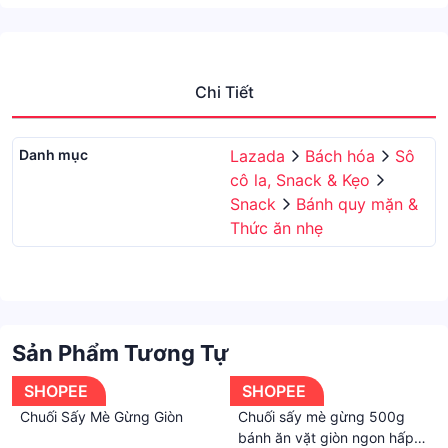
Chi Tiết
Danh mục
Lazada
Bách hóa
Sô
cô la, Snack & Kẹo
Snack
Bánh quy mặn &
Thức ăn nhẹ
Sản Phẩm Tương Tự
SHOPEE
SHOPEE
Chuối Sấy Mè Gừng Giòn
Chuối sấy mè gừng 500g
bánh ăn vặt giòn ngon hấp