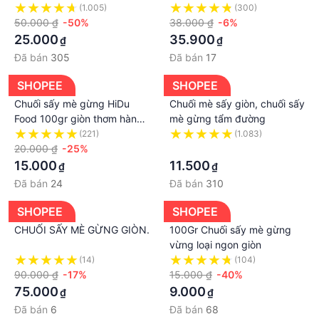
dẫn
(1.005)
(300)
50.000 ₫
-50%
38.000 ₫
-6%
25.000
35.900
₫
₫
Đã bán
305
Đã bán
17
SHOPEE
SHOPEE
Chuối sấy mè gừng HiDu
Chuối mè sấy giòn, chuối sấy
Food 100gr giòn thơm hàng
mè gừng tẩm đường
loại 1
(221)
(1.083)
20.000 ₫
-25%
·
15.000
11.500
₫
₫
Đã bán
24
Đã bán
310
SHOPEE
SHOPEE
CHUỐI SẤY MÈ GỪNG GIÒN.
100Gr Chuối sấy mè gừng
vừng loại ngon giòn
(14)
(104)
90.000 ₫
-17%
15.000 ₫
-40%
75.000
9.000
₫
₫
Đã bán
6
Đã bán
68