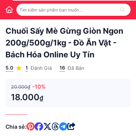
1
/
1
Chuối Sấy Mè Gừng Giòn Ngon
200g/500g/1kg - Đồ Ăn Vặt -
Bách Hóa Online Uy Tín
5.0
1
16
Đánh Giá
Đã Bán
-10%
20.000₫
18.000
₫
Chia sẻ: