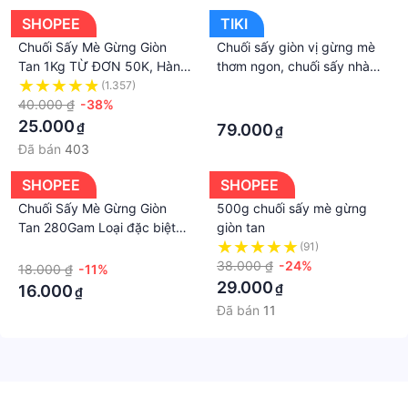
SHOPEE
TIKI
Chuối Sấy Mè Gừng Giòn
Chuối sấy giòn vị gừng mè
Tan 1Kg TỪ ĐƠN 50K, Hàng
thơm ngon, chuối sấy nhà
ngon nhà làm
làm hương vị tuổi thơ siêu
(1.357)
·
40.000 ₫
-38%
ngon
·
25.000
₫
79.000
₫
Đã bán
403
SHOPEE
SHOPEE
Chuối Sấy Mè Gừng Giòn
500g chuối sấy mè gừng
Tan 280Gam Loại đặc biệt
giòn tan
thơm ngon đậm vị Đồ Ăn Vặt
·
(91)
Cocori
38.000 ₫
-24%
18.000 ₫
-11%
29.000
₫
16.000
₫
Đã bán
11