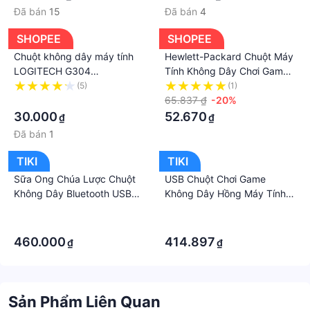
Đã bán
15
Đã bán
4
SHOPEE
SHOPEE
Chuột không dây máy tính
Hewlett-Packard Chuột Máy
LOGITECH G304
Tính Không Dây Chơi Game
LIGHTSPEED sang trọng tiết
Có Dây Không Ồn Cho
(5)
(1)
kiệm pin phù hơp làm việc
·
Lenovo Dell HP HP Huawei
65.837 ₫
-20%
văn phòng chơi game học
30.000
52.670
₫
₫
tập
Đã bán
1
TIKI
TIKI
Sữa Ong Chúa Lược Chuột
USB Chuột Chơi Game
Không Dây Bluetooth USB
Không Dây Hồng Máy Tính
Slient Chuột Không Dây
Chuyên Nghiệp Thể Thao
·
·
Chuột Cho Máy Tính Laptop
Điện Tử Chuột 2400DPI
·
·
iPad 2400DPI Gaming
Nhiều Màu Sắc Backlit Silent
460.000
414.897
₫
₫
Mause Dành Cho Game Thủ
Chuột Lol Dữ Liệu laptop
Sản Phẩm Liên Quan