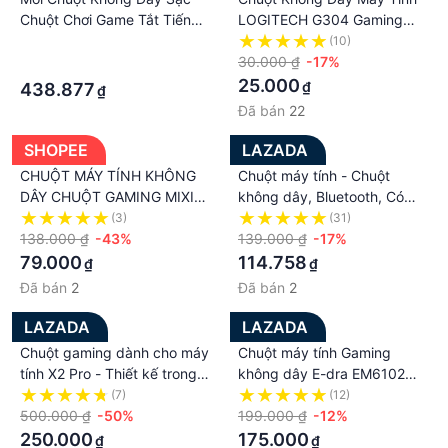
Chuột Chơi Game Tắt Tiếng
LOGITECH G304 Gaming
Backlit Chuột Cơ Khí Công
Led Chuột Vi Tính
·
(10)
Thái Quang Phụ Kiện Máy
Laptop,Bảo Hành 12 Tháng
30.000 ₫
-17%
·
Tính Dành Cho Máy Tính
25.000
₫
438.877
₫
Laptop
Đã bán
22
SHOPEE
LAZADA
CHUỘT MÁY TÍNH KHÔNG
Chuột máy tính - Chuột
DÂY CHUỘT GAMING MIXIE
không dây, Bluetooth, Có
R518 CHUỘT KHÔNG DÂY
dây - Logitech - Chuột có
(3)
(31)
VĂN PHÒNG CHUỘT THIẾT
138.000 ₫
-43%
dây Logitech G102 Gen 2
139.000 ₫
-17%
KẾ THÔNG MINH mịn, mềm,
Lightsync RGB Gaming cảm
79.000
114.758
₫
₫
thoải mái
biến cấp độ chơi game và
Đã bán
2
Đã bán
2
thiết kế 6 nút cổ điển, bạn
sẽ làm bừng sáng trò chơi và
LAZADA
LAZADA
bàn làm việc của mình
Chuột gaming dành cho máy
Chuột máy tính Gaming
tính X2 Pro - Thiết kế trong
không dây E-dra EM6102W -
suốt độc lạ kèm nhiều chế
Bảo hành 24 tháng
(7)
(12)
độ đèn led RGB - Có phiên
500.000 ₫
-50%
199.000 ₫
-12%
bản không dây
250.000
175.000
₫
₫