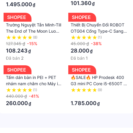
101.360
₫
1.495.000
₫
SHOPEE
SHOPEE
Trường Nguyệt Tẫn Minh-Till
Thiết Bị Chuyển Đổi ROBOT
The End of The Moon Luo
OTG04 Cổng Type-C Sang
YunXi Bai Lu Tấm Lót Chuột
USB-A Hàng Chính Hãng
(8)
(1)
Bàn Phím Máy Tính Màu
127.345 ₫
-15%
45.000 ₫
-38%
Trắng Tro Dài Twelve Gods
108.243
28.000
₫
₫
Hình Tượng Nữ Thần Ember
Đã bán
2
Đã bán
1
Giá Rẻ Chống Bụi Bẩn
SHOPEE
SHOPEE
Tấm dán bàn in PEI + PET
🔥SALE🔥 HP Prodesk 400
nhám nam châm cho Máy in
G3 mini PC Core i5-6500T /
3D
Wifi / Win 10
(1)
(9)
440.000 ₫
-41%
·
260.000
1.785.000
₫
₫