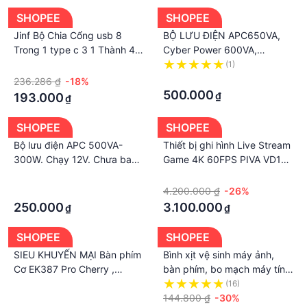
SHOPEE
SHOPEE
Jinf Bộ Chia Cổng usb 8
BỘ LƯU ĐIỆN APC650VA,
Trong 1 type c 3 1 Thành 4k
Cyber Power 600VA,
hdmi Có Đầu Đọc Thẻ sd tf
Maruson 600VA. ĐÃ BAO
·
(1)
rj45 Cho macbook notebook
GỒM ẮC QUY
·
236.286 ₫
-18%
Máy Tính
500.000
₫
193.000
₫
SHOPEE
SHOPEE
Bộ lưu điện APC 500VA-
Thiết bị ghi hình Live Stream
300W. Chạy 12V. Chưa bao
Game 4K 60FPS PIVA VD10
gồm ắc quy
- Video capture card Live
·
·
Stream 4k 60hz HDMI 2.0
·
4.200.000 ₫
-26%
Type-C 3.2
250.000
3.100.000
₫
₫
SHOPEE
SHOPEE
SIEU KHUYẾN MẠI Bàn phím
Bình xịt vệ sinh máy ảnh,
Cơ EK387 Pro Cherry ,
bàn phím, bo mạch máy tính
EK3104 Pro Cherry Switch
450ML dùng cho máy quay,
·
(16)
ống kính, điện thoại
144.800 ₫
-30%
·