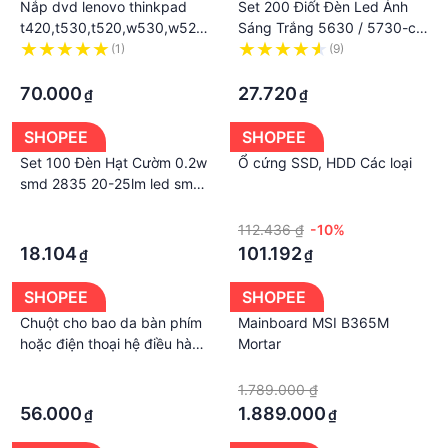
Nắp dvd lenovo thinkpad
Set 200 Điốt Đèn Led Ánh
t420,t530,t520,w530,w520/t430,t420s,t430s/HP
Sáng Trắng 5630 / 5730-cw
8440P,8560P,6560B,8570P,450
/ Ww 0.5w-150ma 50-55lm
(1)
(9)
G1,455 G1
·
6500k Smd 5730 5630 Led
·
5730
70.000
27.720
₫
₫
SHOPEE
SHOPEE
Set 100 Đèn Hạt Cườm 0.2w
Ổ cứng SSD, HDD Các loại
smd 2835 20-25lm led smd
dc3.0-3.6v Đa Dụng Chất
·
·
Lượng Cao
·
112.436 ₫
-10%
18.104
101.192
₫
₫
SHOPEE
SHOPEE
Chuột cho bao da bàn phím
Mainboard MSI B365M
hoặc điện thoại hệ điều hành
Mortar
android có OTG
·
·
·
1.789.000 ₫
56.000
1.889.000
₫
₫