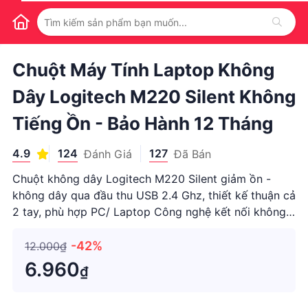
1
/
1
Chuột Máy Tính Laptop Không
Dây Logitech M220 Silent Không
Tiếng Ồn - Bảo Hành 12 Tháng
4.9
124
127
Đánh Giá
Đã Bán
Chuột không dây Logitech M220 Silent giảm ồn -
không dây qua đầu thu USB 2.4 Ghz, thiết kế thuận cả
2 tay, phù hợp PC/ Laptop Công nghệ kết nối không
dây USB 2.4Ghz Khoảng cách kết nối lên đến 10 mét
Có nút bật tắt nguồn tiết kiệm pin Sử dụng 1 pin AA
-42%
12.000₫
Thời lượng pin l
6.960
₫