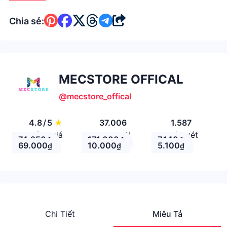
Chia sẻ:
MECSTORE OFFICAL
@mecstore_offical
4.8
/
5
★
37.006
1.587
Đánh giá
Theo Dõi
Nhận xét
74.250
171.000
7.140
₫
₫
₫
69.000
10.000
5.100
₫
₫
₫
Chi Tiết
Miêu Tả