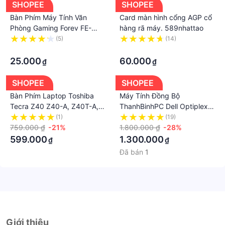
SHOPEE
SHOPEE
Bàn Phím Máy Tính Văn
Card màn hình cổng AGP cổ
Phòng Gaming Forev FE-
hàng rã máy. 589nhattao
Q58 Có Dây Giả Cơ Led Tiện
(5)
(14)
Lợi Dành Cho Game Th
·
·
25.000
60.000
₫
₫
SHOPEE
SHOPEE
Bàn Phím Laptop Toshiba
Máy Tính Đồng Bộ
Tecra Z40 Z40-A, Z40T-A,
ThanhBinhPC Dell Optiplex
Z40-AK03M, Z40-AK01M
3020/7020/9020 - BẢO
(1)
(19)
759.000 ₫
-21%
HÀNH 12 THÁNG 1 ĐỔI 1 -
1.800.000 ₫
-28%
Máy Tính Để Bàn Giá Rẻ
599.000
1.300.000
₫
₫
Đã bán
1
Giới thiệu