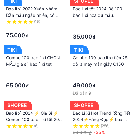
TIKI
SHOPEE
Bao lì xì 2022 Xuân Nhâm
Bao lì xì tết 2024-Bộ 100
Dần mẫu ngẫu nhiên, có
bao lì xì hoa đủ mẫu.
combo 20 50 và 100 bao
(15)
·
·
·
75.000
₫
35.000
₫
TIKI
TIKI
Combo 100 bao lì xì CHỌN
Combo 100 bao lì xì tiền 2$
MẪU giá sỉ, bao lì xì tết
đô la may mắn giấy C150
·
·
·
·
65.000
49.000
₫
₫
Đã bán
9
SHOPEE
SHOPEE
Bao lì xì 2024 ⚡️ Giá Sỉ ⚡️
Bao Lì Xì Hot Trend Rồng Tết
Combo 100 bao lì xì tết 2024
2024⚡Hàng Đẹp⚡ Loại
giá sỉ đẹp độc lạ nhiều mẫu
Lớn Dày Đẹp được chọn
(6)
(256)
lựa chọn 1 túi 10 cái - Shop
·
mẫu
30.000 ₫
-35%