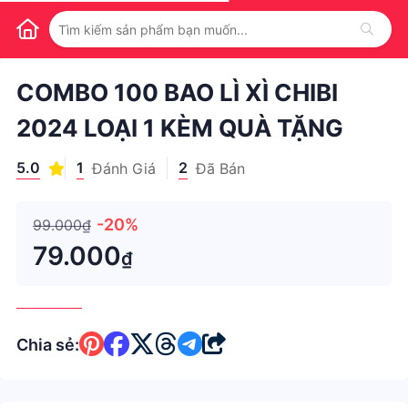
1
/
1
COMBO 100 BAO LÌ XÌ CHIBI
2024 LOẠI 1 KÈM QUÀ TẶNG
5.0
1
2
Đánh Giá
Đã Bán
-20%
99.000₫
79.000
₫
Chia sẻ: