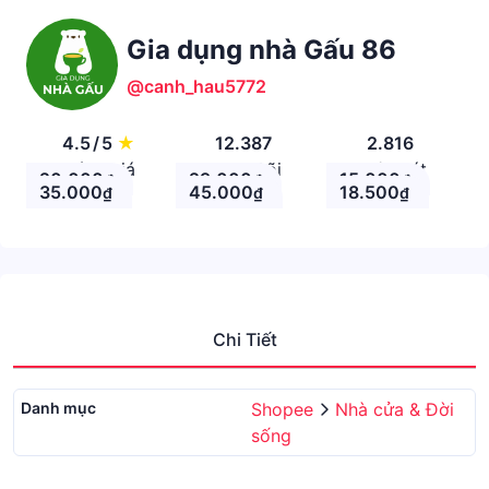
Gia dụng nhà Gấu 86
@canh_hau5772
4.5
/
5
★
12.387
2.816
Đánh giá
Theo Dõi
Nhận xét
20.000
29.000
15.000
₫
₫
₫
35.000
45.000
18.500
₫
₫
₫
Chi Tiết
Danh mục
Shopee
Nhà cửa & Đời
sống