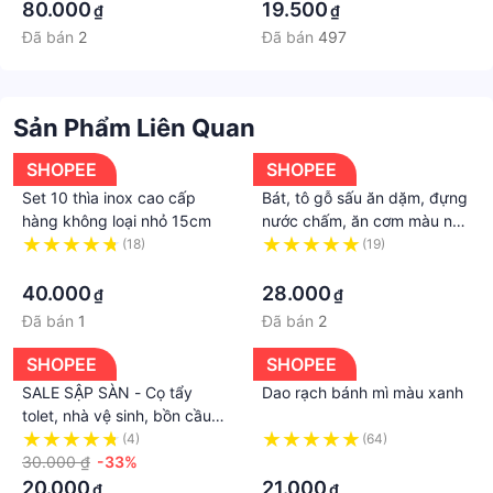
5539
80.000
19.500
₫
₫
Đã bán
2
Đã bán
497
Sản Phẩm Liên Quan
SHOPEE
SHOPEE
Set 10 thìa inox cao cấp
Bát, tô gỗ sấu ăn dặm, đựng
hàng không loại nhỏ 15cm
nước chấm, ăn cơm màu nâu
xám khói đẹp cao cấp
(18)
(19)
·
Vitrapro
·
40.000
28.000
₫
₫
Đã bán
1
Đã bán
2
SHOPEE
SHOPEE
SALE SẬP SÀN - Cọ tẩy
Dao rạch bánh mì màu xanh
tolet, nhà vệ sinh, bồn cầu
freeship có video kèm ảnh
(4)
(64)
thật
30.000 ₫
-33%
·
20.000
21.000
₫
₫