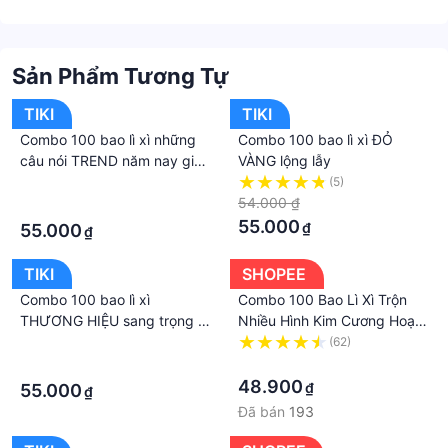
Sản Phẩm Tương Tự
TIKI
TIKI
Combo 100 bao lì xì những
Combo 100 bao lì xì ĐỎ
câu nói TREND năm nay giấy
VÀNG lộng lẫy
bóng c150 loại 1 giá xưởng,
·
(5)
bao lì xì tết
54.000 ₫
·
55.000
₫
55.000
₫
TIKI
SHOPEE
Combo 100 bao lì xì
Combo 100 Bao Lì Xì Trộn
THƯƠNG HIỆU sang trọng -
Nhiều Hình Kim Cương Hoạt
giấy bóng C150 loại 1, bao lì
Hình Tết Phong Bao Lì Xì
·
(62)
xì tết
·
·
48.900
₫
55.000
₫
Đã bán
193