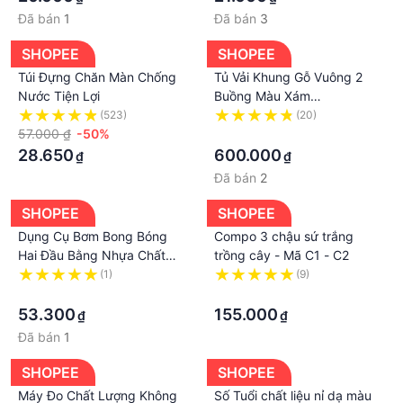
Đã bán
1
Đã bán
3
SHOPEE
SHOPEE
Túi Đựng Chăn Màn Chống
Tủ Vải Khung Gỗ Vuông 2
Nước Tiện Lợi
Buồng Màu Xám
88x45x160CM - Treo Được
(523)
(20)
57.000 ₫
-50%
Đồ Dài - HOÀN TIỀN 100%
·
NÊU KHÔNG HÀI LÒNG
28.650
600.000
₫
₫
Đã bán
2
SHOPEE
SHOPEE
Dụng Cụ Bơm Bong Bóng
Compo 3 chậu sứ trắng
Hai Đầu Bằng Nhựa Chất
trồng cây - Mã C1 - C2
Lượng Cao
(1)
(9)
·
·
53.300
155.000
₫
₫
Đã bán
1
SHOPEE
SHOPEE
Máy Đo Chất Lượng Không
Số Tuổi chất liệu nỉ dạ màu