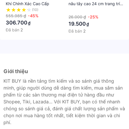
Khí Chính Xác Cao Cấp
nâu tây cao 24 cm trang trí
Sinh Nhật phong cách Hàn
(10)
·
555.985 ₫
-45%
Quốc
26.000 ₫
-25%
306.700
₫
19.500
₫
Đã bán
2
Đã bán
2
Giới thiệu
KIT BUY là nền tảng tìm kiếm và so sánh giá thông
minh, giúp người dùng dễ dàng tìm kiếm, mua sắm sản
phẩm từ các sàn thương mại điện tử hàng đầu như
Shopee, Tiki, Lazada… Với KIT BUY, bạn có thể nhanh
chóng so sánh giá cả, đánh giá chất lượng sản phẩm và
chọn nơi mua hàng tốt nhất, tiết kiệm thời gian và chi
phí.