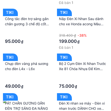
Đã bán
1
TIKI
TIKI
Công tắc đèn trợ sáng gắn
Nắp Đèn Xi Nhan Sau dành
chân gương 3 chế độ cốt
cho xe Honda acong Màu
pha vỏ hợp kim chống nước
trắng - TB2017
·
·
hàng cao câp lắp các xe
·
318.400 ₫
-38%
95.000
199.000
₫
₫
Đã bán
1
TIKI
TIKI
Chụp đèn vàng phá sương
Bộ 2 Cụm Đèn Xi Nhan Trước
cho đèn L4x - L6x
Xe 81 Chóa Nhựa Đế Kim
Loại
·
·
·
·
49.000
75.000
₫
₫
TIKI
TIKI
PÁT CHÂN GƯƠNG GẮN
Đèn Xi nhan xe máy - Đèn xi
ĐÈN TRỢ SÁNG ĐA NĂNG
nhan trước DÀNH CHO xe