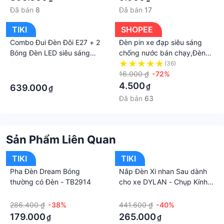
Đã bán
8
Đã bán
17
TIKI
SHOPEE
Combo Đui Đèn Đôi E27 + 2
Đèn pin xe đạp siêu sáng
Bóng Đèn LED siêu sáng
chống nước bán chạy,Đèn
50W + Chân Đèn Nhỏ 2m
LED tín hiệu gắn đầu và đuôi
·
(36)
xe đạp chuyên dụng tiện lợi
16.000 ₫
-72%
·
4.500
₫
639.000
₫
Đã bán
63
Sản Phẩm Liên Quan
TIKI
TIKI
Pha Đèn Dream Bóng
Nắp Đèn Xi nhan Sau dành
thường có Đèn - TB2914
cho xe DYLAN - Chụp Kính
đèn hậu - TB1754
·
·
286.400 ₫
-38%
441.600 ₫
-40%
179.000
265.000
₫
₫