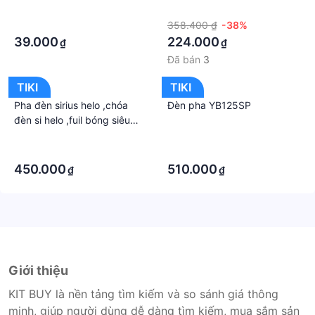
VESPA LX 125 - 150 - TB648
·
·
·
358.400 ₫
-38%
39.000
224.000
₫
₫
Đã bán
3
TIKI
TIKI
Pha đèn sirius helo ,chóa
Đèn pha YB125SP
đèn si helo ,fuil bóng siêu
sáng ,sirius 2005-2006
·
·
,hàng 1.1
·
·
450.000
510.000
₫
₫
Giới thiệu
KIT BUY là nền tảng tìm kiếm và so sánh giá thông
minh, giúp người dùng dễ dàng tìm kiếm, mua sắm sản