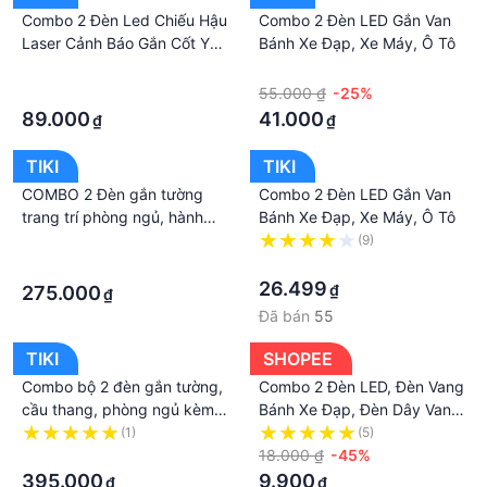
và tạo thành một vệt sáng vòng tròn rất đẹp
Combo 2 Đèn Led Chiếu Hậu
Combo 2 Đèn LED Gắn Van
●●●●●●●●●●●●●●●●●●●●
Laser Cảnh Báo Gắn Cốt Yên
Bánh Xe Đạp, Xe Máy, Ô Tô
Giá sản phẩm trên Tiki đã bao gồm thuế theo luật
Xe Đạp Nhiều Chế Độ
·
·
hiện hành. Bên cạnh đó, tuỳ vào loại sản phẩm, hình
·
55.000 ₫
-25%
thức và địa chỉ giao hàng mà có thể phát sinh thêm
89.000
41.000
₫
₫
chi phí khác như phí vận chuyển, phụ phí hàng cồng
kềnh, thuế nhập khẩu (đối với đơn hàng giao từ
TIKI
TIKI
nước ngoài có giá trị trên 1 triệu đồng).....
COMBO 2 Đèn gắn tường
Combo 2 Đèn LED Gắn Van
trang trí phòng ngủ, hành
Bánh Xe Đạp, Xe Máy, Ô Tô
lang và cầu thang DGT03 có
·
(9)
tặng kèm bóng led
·
·
26.499
₫
275.000
₫
Đã bán
55
TIKI
SHOPEE
Combo bộ 2 đèn gắn tường,
Combo 2 Đèn LED, Đèn Vang
cầu thang, phòng ngủ kèm
Bánh Xe Đạp, Đèn Dây Van
bóng LED
Xe- Gắn Van Bánh Xe Đạp,
(1)
(5)
·
Xe Máy, Ô Tô, Phát Sáng
18.000 ₫
-45%
Siêu Đẹp.
395.000
9.900
₫
₫