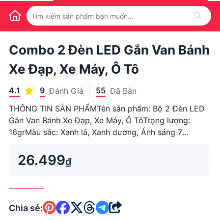
1
/
1
Combo 2 Đèn LED Gắn Van Bánh
Xe Đạp, Xe Máy, Ô Tô
4.1
9
55
Đánh Giá
Đã Bán
THÔNG TIN SẢN PHẨMTên sản phẩm: Bộ 2 Đèn LED
Gắn Van Bánh Xe Đạp, Xe Máy, Ô TôTrọng lượng:
16grMàu sắc: Xanh lá, Xanh dương, Ánh sáng 7
màuĐẶC ĐIỂM NỔI BẬT- Bạn sở hữu một chiếc ô tô,
xe máy hay ...
26.499
₫
Chia sẻ: