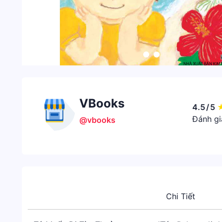
VBooks
4.5
/
5
Đánh gi
@vbooks
Chi Tiết