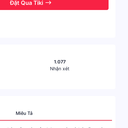
Đặt Qua Tiki
1.077
Nhận xét
Miêu Tả
Danh
mục