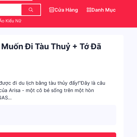
Cửa Hàng
Danh Mục
Áo Kiểu Nữ
Gương Kính Toàn Thân
Muốn Đi Tàu Thuỷ + Tớ Đã
được đi du lịch bằng tàu thủy đấy!”Đây là câu
của Arisa - một cô bé sống trên một hòn
AS...