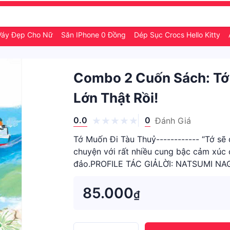
Váy Đẹp Cho Nữ
Săn IPhone 0 Đồng
Dép Sục Crocs Hello Kitty
Combo 2 Cuốn Sách: Tớ 
Lớn Thật Rồi!
0.0
0
Đánh Giá
Tớ Muốn Đi Tàu Thuỷ------------ “Tớ sẽ 
chuyện với rất nhiều cung bậc cảm xúc 
đảo.PROFILE TÁC GIẢLỜI: NATSUMI NAG
85.000
₫