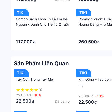
TIKI
TIKI
Combo Sách Ehon Tớ Là Em Bé
Combo 2 cuốn: Đứa 
Ngoan - Dành Cho Trẻ Từ 2 Tuổi
Hoang Đàng +Tớ Mu
Của Cậu
·
·
·
·
117.000
260.500
₫
₫
Sản Phẩm Liên Quan
TIKI
TIKI
Tay Con Trong Tay Mẹ
Kim Đồng - Tay con 
mẹ
(1)
·
25.000 ₫
-10%
25.000 ₫
-10%
22.500
Đã bán
5
₫
22.500
₫