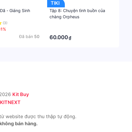
TIKI
Dã - Giáng Sinh
Tập 8: Chuyện tình buồn của
chàng Orpheus
(3)
·
31%
·
Đã bán
50
60.000
₫
 2026
Kit Buy
KITNEXT
từ website được thu thập tự động.
 không bán hàng.