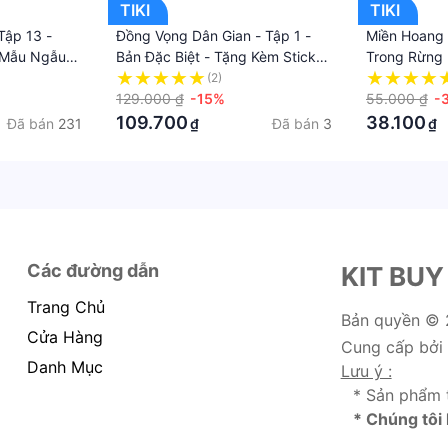
TIKI
TIKI
Tập 13 -
Đồng Vọng Dân Gian - Tập 1 -
Miền Hoang 
 Mẫu Ngẫu
Bản Đặc Biệt - Tặng Kèm Sticker
Trong Rừng
+ Postcard Bồi Cứng +
(2)
Bookmark Đặc Biệt
129.000 ₫
-15%
55.000 ₫
-
109.700
38.100
Đã bán
231
Đã bán
3
₫
₫
Các đường dẫn
KIT BUY
Trang Chủ
Bản quyền ©
Cửa Hàng
Cung cấp bởi
Danh Mục
Lưu ý :
* Sản phẩm 
* Chúng tôi