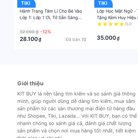
TIKI
TIKI
Hành Trang Tâm Lí Cho Bé Vào
Lớp Học Mật Ngữ - 
Lớp 1: Lớp 1 Ơi, Tớ Sẵn Sàng
Tặng Kèm Huy Hiệu
Rồi!
Nhiên
·
(32)
·
32.000 ₫
-12%
35.000
₫
28.100
Đã bán
10
₫
Giới thiệu
KIT BUY là nền tảng tìm kiếm và so sánh giá thông
minh, giúp người dùng dễ dàng tìm kiếm, mua sắm
sản phẩm từ các sàn thương mại điện tử hàng đầu
như Shopee, Tiki, Lazada… Với KIT BUY, bạn có thể
nhanh chóng so sánh giá cả, đánh giá chất lượng
sản phẩm và chọn nơi mua hàng tốt nhất, tiết kiệm