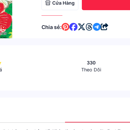
Cửa Hàng
Chia sẻ:
★
330
á
Theo Dõi