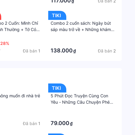
117.000
Đã bán
2
₫
Kim
Đồng
TIKI
Nhà
o 2 Cuốn: Mình Chỉ
Combo 2 cuốn sách: Ngày bút
xuất
nh Thường + Tớ Có
sáp màu trở về + Những khám
bản
 Mang Tên Nỗi Buồn
phá đầu tiên của tớ: Hoa
·
m
-28%
·
Nhà
138.000
Xuất
Đã bán
1
Đã bán
2
₫
₫
Bản
Kim
Đồng
TIKI
hông muốn đi nhà trẻ
5 Phút Đọc Truyện Cùng Con
Yêu - Những Câu Chuyện Phép
Thuật
·
·
79.000
Đã bán
1
₫