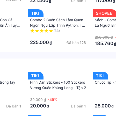
221.400
117.000
Đã bán
1
₫
₫
TIKI
SHOPEE
Con Gái
Combo 2 Cuốn Sách Làm Quen
Sách - Comb
ốn Ăn Tụy
Ngôn Ngữ Lập Trình Python: Tớ
Là Người Bì
Học Lập Trình - Làm Quen Với
Một Cậu Bạn
(33)
·
Python + Bài Tập Lập Trình Cơ
·
- AZVietNa
258.000 ₫
Bản Với Ngôn Ngữ Python
225.000
Đã bán
126
₫
185.760
TIKI
TIKI
trong tay
Hình Dán Stickers - 100 Stickers
Chuột Típ k
Vương Quốc Khủng Long - Tập 2
·
·
39.000 ₫
-49%
·
20.000
25.000
Đã bán
1
Đã bán
1
₫
₫