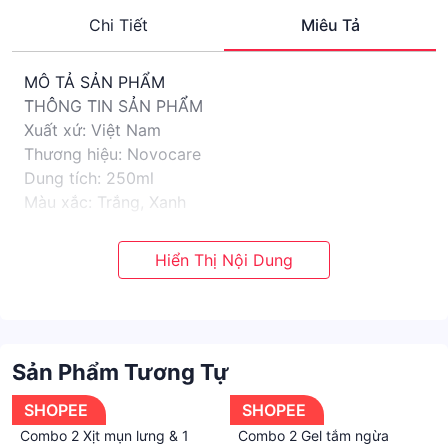
Chi Tiết
Miêu Tả
MÔ TẢ SẢN PHẨM
THÔNG TIN SẢN PHẨM
Xuất xứ: Việt Nam
Thương hiệu: Novocare
Dung tích: 250ml
Màu xắc: Trắng, Xanh
Ngày sản xuất: Xem trên bao bì sản phẩm
Hạn sử dụng: 36 tháng kể từ ngày sản xuất
THÀNH PHẦN CHÍNH
- Salicylic Acid 2%
- Allantoin 0.2%
- Nicotinamide
Sản Phẩm Tương Tự
- Vitamin E
CÔNG DỤNG
SHOPEE
SHOPEE
- Giảm tình trạng sưng, đỏ do mụn viêm
Combo 2 Xịt mụn lưng & 1
Combo 2 Gel tắm ngừa
- Giảm viêm nang lông, viêm lỗ chân lông