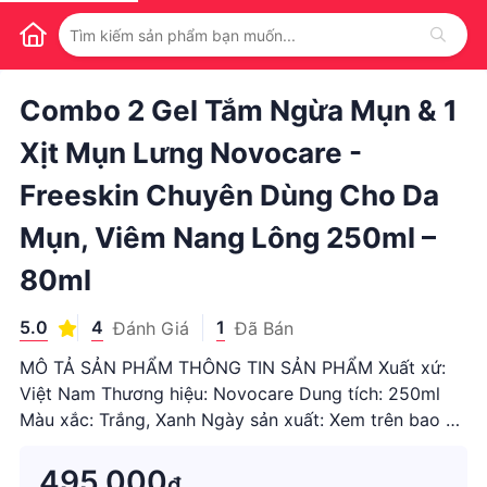
1
/
1
Combo 2 Gel Tắm Ngừa Mụn & 1
Xịt Mụn Lưng Novocare -
Freeskin Chuyên Dùng Cho Da
Mụn, Viêm Nang Lông 250ml –
80ml
5.0
4
1
Đánh Giá
Đã Bán
MÔ TẢ SẢN PHẨM THÔNG TIN SẢN PHẨM Xuất xứ:
Việt Nam Thương hiệu: Novocare Dung tích: 250ml
Màu xắc: Trắng, Xanh Ngày sản xuất: Xem trên bao bì
sản phẩm Hạn sử dụng: 36 tháng kể từ ngày sản xuất
THÀNH PHẦN CHÍNH - Salicylic Acid 2% - Allantoin
495.000
₫