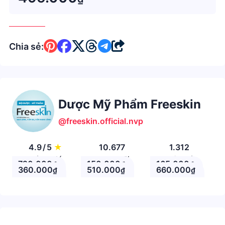
0.2% - Nicotinamide - Vi
Chia sẻ:
Dược Mỹ Phẩm Freeskin
@freeskin.official.nvp
4.9
/
5
★
10.677
1.312
Đánh giá
Theo Dõi
Nhận xét
720.000
150.000
165.000
₫
₫
₫
360.000
510.000
660.000
₫
₫
₫