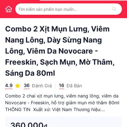
1
/
1
Combo 2 Xịt Mụn Lưng, Viêm
Nang Lông, Dày Sừng Nang
Lông, Viêm Da Novocare -
Freeskin, Sạch Mụn, Mờ Thâm,
Sáng Da 80ml
4.9
36
16
Đánh Giá
Đã Bán
Combo 2 chai xịt mụn lưng, viêm nang lông, viêm da
Novocare - Freeskin, hỗ trợ giảm mụn mờ thâm 80ml
THÔNG TIN Xuất xứ: Việt Nam Thương hiệu:
Novocare Dung tích: 80ml Màu sắc: Trắng, Xanh Ngày
sản xuất: Xem trên bao bì sản phẩm Hạn sử dụng: 36
360.000
₫