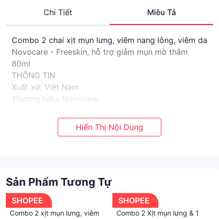
Chi Tiết
Miêu Tả
Combo 2 chai xịt mụn lưng, viêm nang lông, viêm da
Novocare - Freeskin, hỗ trợ giảm mụn mờ thâm
80ml
THÔNG TIN
Xuất xứ: Việt Nam
Thương hiệu: Novocare
Dung tích: 80ml
Màu sắc: Trắng, Xanh
Ngày sản xuất: Xem trên bao bì sản phẩm
Hạn sử dụng: 36 tháng kể từ ngày sản xuất
THÀNH PHẦN CHÍNH
- Salicylic Acid 2%
Sản Phẩm Tương Tự
- Allantoin 0.2%
- Nicotinamide
SHOPEE
SHOPEE
CÔNG DỤNG
Combo 2 xịt mụn lưng, viêm
Combo 2 Xịt mụn lưng & 1
- Hỗ trợ làm giảm tình trạng sưng, đỏ do mụn