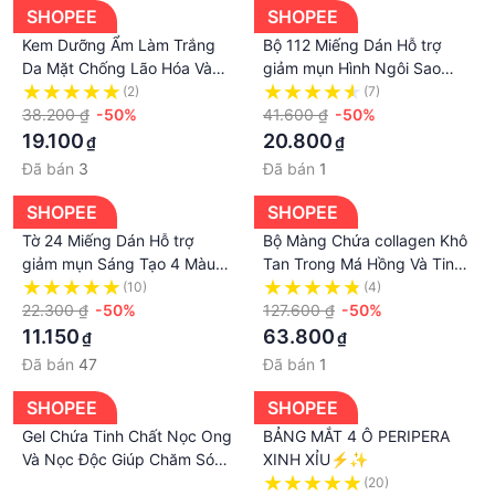
- Tư vấn nhiệt tình bởi đội ngũ dược sĩ giàu kinh
SHOPEE
SHOPEE
nghiệm
Kem Dưỡng Ẩm Làm Trắng
Bộ 112 Miếng Dán Hỗ trợ
- Đóng gói hàng và vận chuyển nhanh chóng
Da Mặt Chống Lão Hóa Và
giảm mụn Hình Ngôi Sao
- Giá cả phù hợp với người tiêu dùng
Nếp Nhăn 50g i2l1
Tiện Dụng P7K3
(2)
(7)
38.200 ₫
-50%
41.600 ₫
-50%
- Hỗ trợ đổi hàng trong 3 ngày làm việc:
19.100
20.800
1. Sản phẩm lỗi từ phía nhà sản xuất
₫
₫
Đã bán
2. Hư hỏng trong quá trình vận chuyển hàng hóa
3
Đã bán
1
3. Hàng đổi trả phải đảm bảo còn nguyên mác và
SHOPEE
SHOPEE
không có dấu hiệu đã qua sử dụng
Tờ 24 Miếng Dán Hỗ trợ
Bộ Màng Chứa collagen Khô
#freeskin #xitmunlung #viemnanglong
giảm mụn Sáng Tạo 4 Màu
Tan Trong Má Hồng Và Tinh
#viemlochanlong #munviem #mothamseo #sangda
Lựa Chọn
Chất peptide y4v0
(10)
(4)
#duongda #munlung #munnguc #munmong
22.300 ₫
-50%
127.600 ₫
-50%
#muntham #da #tham #seo #seotham #seoloi
11.150
63.800
₫
₫
#seolom #xit #tri #mun #lung
Đã bán
47
Đã bán
1
SHOPEE
SHOPEE
Gel Chứa Tinh Chất Nọc Ong
BẢNG MẮT 4 Ô PERIPERA
Và Nọc Độc Giúp Chăm Sóc
XINH XỈU⚡️✨
Khớp Giảm Đau Khớp
·
(20)