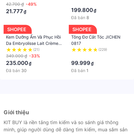
·
42.700 ₫
-49%
199.800
₫
21.777
₫
Đã bán
8
SHOPEE
SHOPEE
Kem Dưỡng Ẩm Và Phục Hồi
Tông Đơ Cắt Tóc JICHEN
Da Embryolisse Lait Crème
0817
Concentré
(21)
(229)
349.000 ₫
-33%
·
235.000
99.999
₫
₫
Đã bán
30
Đã bán
1
Giới thiệu
KIT BUY là nền tảng tìm kiếm và so sánh giá thông
minh, giúp người dùng dễ dàng tìm kiếm, mua sắm sản