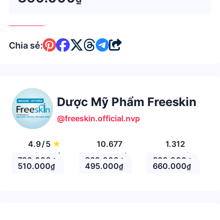
tháng kể từ ngày sản x
Chia sẻ:
Dược Mỹ Phẩm Freeskin
@freeskin.official.nvp
4.9
/
5
★
10.677
1.312
Đánh giá
Theo Dõi
Nhận xét
720.000
360.000
330.000
₫
₫
₫
510.000
495.000
660.000
₫
₫
₫