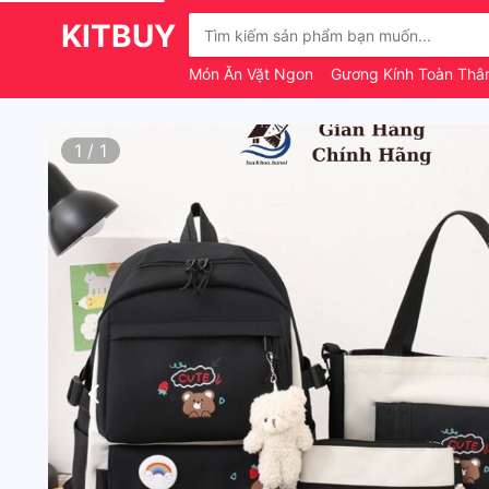
KITBUY
Món Ăn Vặt Ngon
Gương Kính Toàn Th
1
/
1