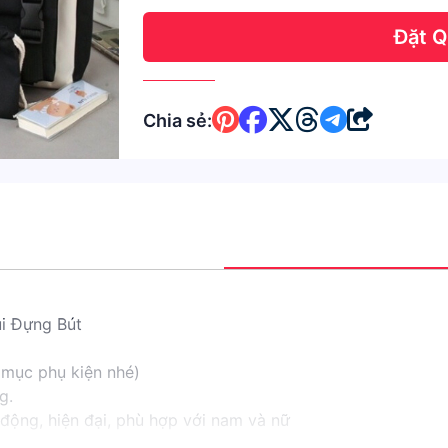
Đặt 
Chia sẻ:
úi Đựng Bút
mục phụ kiện nhé)
g.
động, hiện đại, phù hợp với nam và nữ
 và ngăn nhỏ tiện dụng phía trước.