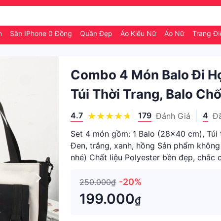
ân
Săn IPhone 0 Đồng
Quần Đẹp
Áo Kiểu Nữ
Áo Nữ
Trang Đ
Combo 4 Món Balo Đi Học
Túi Thời Trang, Balo C
4.7
179
4
Đánh Giá
Đ
Set 4 món gồm: 1 Balo (28x40 cm), Túi t
Đen, trắng, xanh, hồng Sản phẩm không
nhé) Chất liệu Polyester bền đẹp, chắc 
phong cách
-20%
250.000₫
199.000
₫