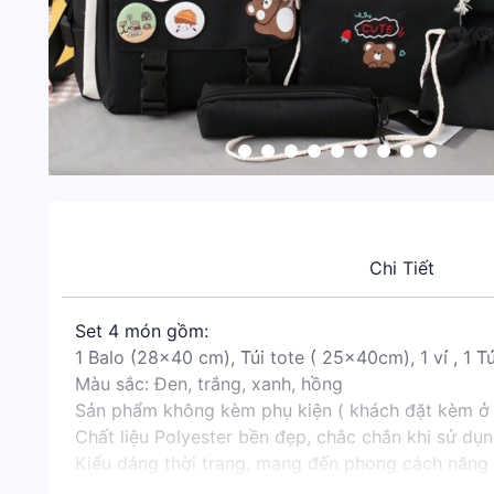
Chi Tiết
Set 4 món gồm:
1 Balo (28x40 cm), Túi tote ( 25x40cm), 1 ví , 1 T
Màu sắc: Đen, trắng, xanh, hồng
Sản phẩm không kèm phụ kiện ( khách đặt kèm ở 
Chất liệu Polyester bền đẹp, chắc chắn khi sử dụn
Kiểu dáng thời trang, mang đến phong cách năng 
Thiết kế ngăn tiện dụng gồm 1 ngăn chính rộng rãi