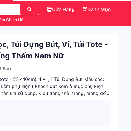
Cửa Hàng
Danh Mục
iểm Chính Hãng
Dép Sục Crocs Hello Kitty
, Túi Đựng Bút, Ví, Túi Tote -
hống Thấm Nam Nữ
ã Bán
ote ( 25x40cm), 1 ví , 1 Túi Đựng Bút Màu sắc:
 kèm phụ kiện ( khách đặt kèm ở mục phụ kiện
chắn khi sử dụng. Kiểu dáng thời trang, mang đến