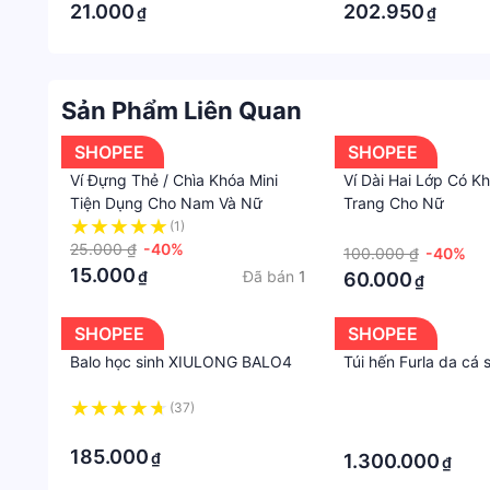
21.000
202.950
₫
₫
Sản Phẩm Liên Quan
SHOPEE
SHOPEE
Ví Đựng Thẻ / Chìa Khóa Mini
Ví Dài Hai Lớp Có K
Tiện Dụng Cho Nam Và Nữ
Trang Cho Nữ
(1)
·
25.000 ₫
-40%
100.000 ₫
-40%
15.000
Đã bán
1
₫
60.000
₫
SHOPEE
SHOPEE
Balo học sinh XIULONG BALO4
Túi hến Furla da cá 
(37)
·
·
·
185.000
₫
1.300.000
₫