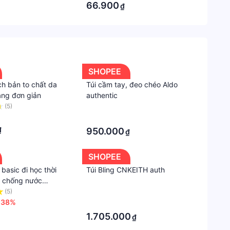
hành
66.900
₫
nhà
cung
cấp
Hạn
bảo
SHOPEE
hành
ch bản to chất da
Túi cầm tay, đeo chéo Aldo
12
ng đơn giản
authentic
tháng
(5)
·
·
Xuất
₫
950.000
₫
xứ
Trung
SHOPEE
Quốc
basic đi học thời
Túi Bling CNKEITH auth
h chống nước
Chất
 Quốc vải canvas
(5)
·
liệu
41
-38%
·
Canva
1.705.000
₫