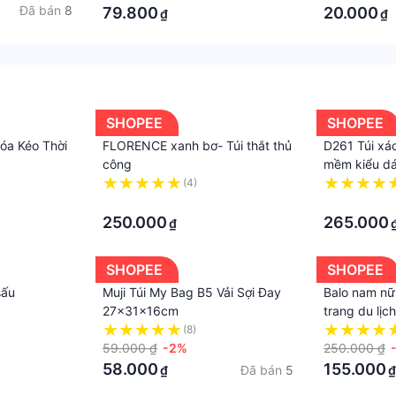
Đã bán
8
79.800
20.000
₫
₫
SHOPEE
SHOPEE
hóa Kéo Thời
FLORENCE xanh bơ- Túi thắt thủ
D261 Túi xá
công
mềm kiểu dá
(4)
·
·
250.000
265.000
₫
SHOPEE
SHOPEE
sấu
Muji Túi My Bag B5 Vải Sợi Đay
Balo nam nữ 
27x31x16cm
trang du lịc
ulzzang Hàn
(8)
59.000 ₫
-2%
OLUKA BL0
250.000 ₫
58.000
155.000
Đã bán
5
₫
₫