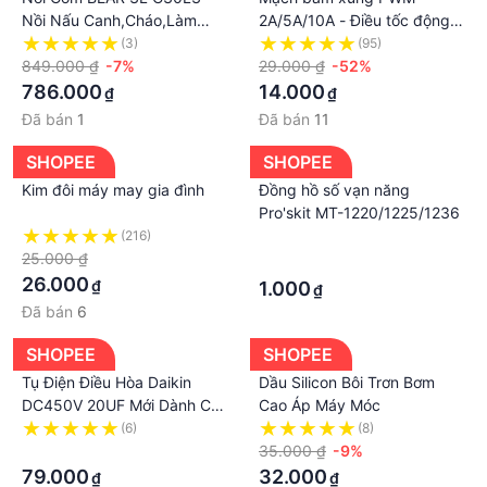
Nồi Nấu Canh,Cháo,Làm
2A/5A/10A - Điều tốc động
Bánh Bản Mới Nhất-Bảo
cơ, điều chỉnh độ sáng đèn
(3)
(95)
Hành 12 Tháng-TOP Đồ
849.000 ₫
-7%
LED
29.000 ₫
-52%
GiC30L3
786.000
14.000
₫
₫
Đã bán
1
Đã bán
11
SHOPEE
SHOPEE
Kim đôi máy may gia đình
Đồng hồ số vạn năng
Pro'skit MT-1220/1225/1236
(216)
·
25.000 ₫
·
26.000
₫
1.000
₫
Đã bán
6
SHOPEE
SHOPEE
Tụ Điện Điều Hòa Daikin
Dầu Silicon Bôi Trơn Bơm
DC450V 20UF Mới Dành Cho
Cao Áp Máy Móc
Đuôi Nóng Máy Lạnh - Điện
(6)
(8)
Lạnh Thuận Dung
·
35.000 ₫
-9%
79.000
32.000
₫
₫