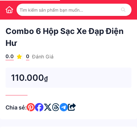
1
/
1
Combo 6 Hộp Sạc Xe Đạp Điện
Hư
0.0
0
Đánh Giá
110.000
₫
Chia sẻ: