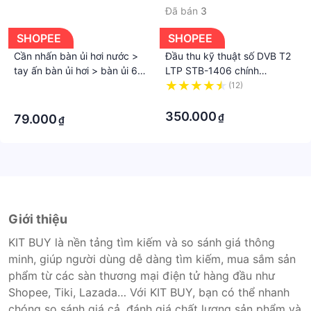
Đã bán
3
SHOPEE
SHOPEE
Cần nhấn bàn ủi hơi nước >
Đầu thu kỹ thuật số DVB T2
tay ấn bàn ủi hơi > bàn ủi 6
LTP STB-1406 chính
pc
hãng,hàng chuẩn
·
(12)
Phuzinshop
·
·
350.000
₫
79.000
₫
Giới thiệu
KIT BUY là nền tảng tìm kiếm và so sánh giá thông
minh, giúp người dùng dễ dàng tìm kiếm, mua sắm sản
phẩm từ các sàn thương mại điện tử hàng đầu như
Shopee, Tiki, Lazada… Với KIT BUY, bạn có thể nhanh
chóng so sánh giá cả, đánh giá chất lượng sản phẩm và