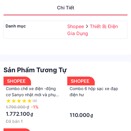
Chi Tiết
Danh mục
Shopee
Thiết Bị Điện
Gia Dụng
Sản Phẩm Tương Tự
SHOPEE
SHOPEE
Combo chế xe điện -động
Combo 6 hộp sạc xe đạp
cơ Sanyo nhật mới và phụ
điện hư
kiện mới-bảo hành 6 tháng,
(4)
·
không có hộp đựng và sạc,
1.790.000 ₫
-1%
·
tăm
1.772.100
₫
110.000
₫
Đã bán
1