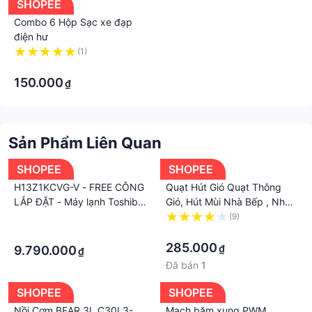
SHOPEE
Combo 6 Hộp Sạc xe đạp
điện hư
(1)
·
150.000
₫
Sản Phẩm Liên Quan
SHOPEE
SHOPEE
H13Z1KCVG-V - FREE CÔNG
Quạt Hút Gió Quạt Thông
LẮP ĐẶT - Máy lạnh Toshiba
Gió, Hút Mùi Nhà Bếp , Nhà
Inverter 1.5 HP RAS-
tắm , Nhà vệ sinh Cánh Và
·
(9)
H13Z1KCVG-V
Vỏ Inox Dây Đồng 100%
·
·
285.000
₫
9.790.000
₫
Đã bán
1
SHOPEE
SHOPEE
Nồi Cơm BEAR 3L C30L3-
Mạch băm xung PWM