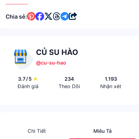
Chia sẻ:
CỦ SU HÀO
@cu-su-hao
3.7
/
5
★
234
1.193
Đánh giá
Theo Dõi
Nhận xét
Chi Tiết
Miêu Tả