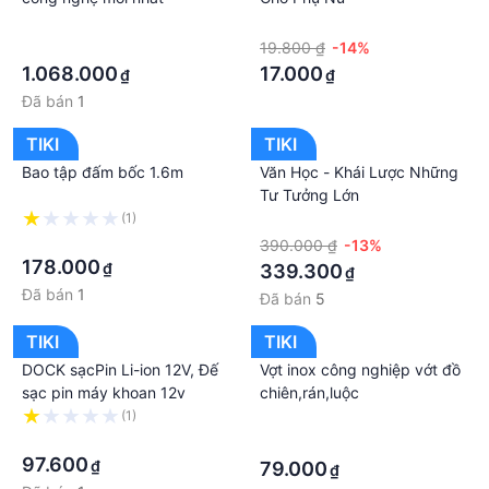
·
·
·
19.800 ₫
-14%
1.068.000
17.000
₫
₫
Đã bán
1
TIKI
TIKI
Bao tập đấm bốc 1.6m
Văn Học - Khái Lược Những
Tư Tưởng Lớn
(1)
·
·
390.000 ₫
-13%
178.000
₫
339.300
₫
Đã bán
1
Đã bán
5
TIKI
TIKI
DOCK sạcPin Li-ion 12V, Đế
Vợt inox công nghiệp vớt đồ
sạc pin máy khoan 12v
chiên,rán,luộc
(1)
·
·
·
97.600
₫
79.000
₫