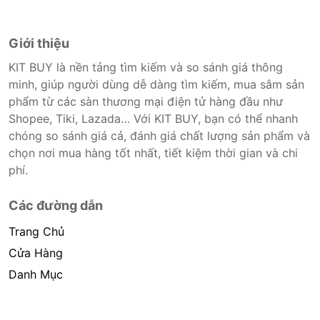
thuế theo luật hiện hành. Bên cạnh đó, tuỳ vào loại
sản phẩm, hình thức và địa chỉ giao hàng mà có thể
phát sinh thêm chi phí khác như phí vận chuyển, phụ
Giới thiệu
phí hàng cồng kềnh, thuế nhập khẩu (đối với đơn
KIT BUY là nền tảng tìm kiếm và so sánh giá thông
hàng giao từ nước ngoài có giá trị trên 1 triệu
minh, giúp người dùng dễ dàng tìm kiếm, mua sắm sản
đồng).....
phẩm từ các sàn thương mại điện tử hàng đầu như
Shopee, Tiki, Lazada… Với KIT BUY, bạn có thể nhanh
chóng so sánh giá cả, đánh giá chất lượng sản phẩm và
chọn nơi mua hàng tốt nhất, tiết kiệm thời gian và chi
phí.
Các đường dẫn
Trang Chủ
Cửa Hàng
Danh Mục