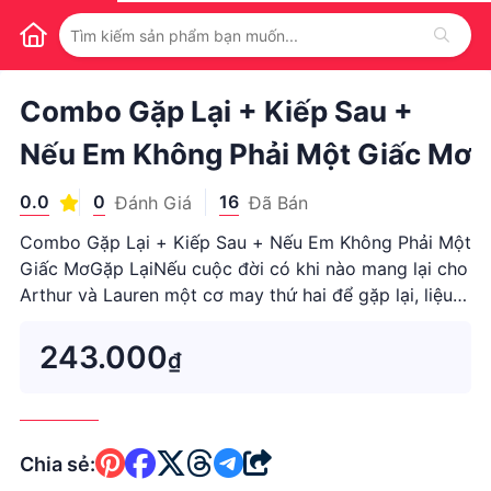
1
/
1
Combo Gặp Lại + Kiếp Sau +
Nếu Em Không Phải Một Giấc Mơ
0.0
0
16
Đánh Giá
Đã Bán
Combo Gặp Lại + Kiếp Sau + Nếu Em Không Phải Một
Giấc MơGặp LạiNếu cuộc đời có khi nào mang lại cho
Arthur và Lauren một cơ may thứ hai để gặp lại, liệu
họ có bất chấp mọi hiểm nguy để nắm bắt l...
243.000
₫
Chia sẻ: