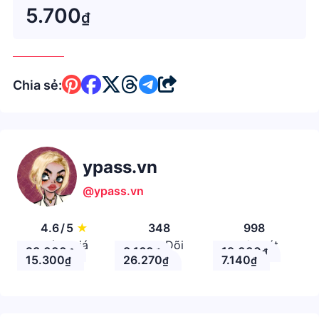
5.700
₫
Chia sẻ:
ypass.vn
@ypass.vn
4.6
/
5
★
348
998
Đánh giá
Theo Dõi
Nhận xét
28.000
8.160
19.000
₫
₫
₫
15.300
26.270
7.140
₫
₫
₫