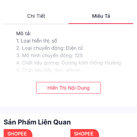
Chi Tiết
Miêu Tả
Mô tả:
1. Loại hiển thị: số
2. Loại chuyển động: Điện tử
3. Mô hình chuyển động: 125
4. Chất liệu gương: Gương kính thông thường
5. Chất liệu dây đeo: silicon
6. Chất liệu vỏ: nhựa
7. Dung lượng pin: 100
Thông số kỹ thuật:
1. Nhiều màu tùy chọn
2. Mô hình sáng tạo
3. Đơn giản và thời trang
Sản Phẩm Liên Quan
4. Chất liệu thoải mái
5. Hiệu suất chi phí cao
SHOPEE
SHOPEE
Gói bao gồm: