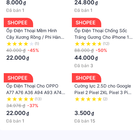
Star 5
8.000
24.800
₫
₫
Đã bán
1
Đã bán
1
SHOPEE
SHOPEE
Ốp Điện Thoại Mềm Hình
Ốp Điện Thoại Chống Sốc
Cây Xương Rồng / Phi Hành
Tráng Gương Cho iPhone 14
Gia Cho Samsung Galaxy
Pro Max 13 13pro 13prm 11
(1)
(12)
S23 / S23 Plus / S23 Ultra
40.000 ₫
-45%
7 + 8 + Xr XS 12 Pro Max
88.000 ₫
-50%
22.000
44.000
₫
₫
Đã bán
3
SHOPEE
SHOPEE
Ốp Điện Thoại Cho OPPO
Cường lực 2.5D cho Google
A77 A76 A36 A94 A93 A74
Pixel 2 Pixel 2XL Pixel 3 Pixel
A95 A54 A53 A33 A52 A92
3XL Pixel 3A Pixel 3AXL
(13)
(2)
A31 A16 A15 A15S A5 A9
34.976 ₫
-37%
Pixel 4 Pixel 4A 4XL trong
·
2020 A7 A5S A3S Reno 5F
suốt
22.000
3.500
₫
₫
4F 7 6 5 4 4G 5G Và chơi
Đã bán
1
Đã bán
15
con mèo