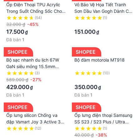
Ốp Điện Thoại TPU Acrylic
Vỏ Bảo Vệ Họa Tiết Tranh
1 * Xem
Trong Suốt Chống Sốc Cho
Sơn Dầu Van Gogh Dành Cho
iPhone 11 Pro Max 13 Pro 12
IPAD2020 AIR4 10.9AIR3
(54)
(1)
Pro XS Max XR X 8 Plus 7
32.000 ₫
-45%
Pro11 30% Off 10.2 Inch
·
Plus SE 2020 2022
MINI5
17.500
151.000
₫
₫
Đã bán
1
SHOPEE
SHOPEE
Bộ sạc nhanh du lịch 67W
Bộ đàm motorola MT918
GaN siêu mỏng 15.5mm
ASOMETECH | Cổng Type-C
(3)
(10)
& Type-A | hỗ trợ các chuẩn
589.000 ₫
-27%
·
sạc phổ biến
429.000
350.000
₫
₫
Đã bán
1
Đã bán
1
SHOPEE
SHOPEE
Ốp lưng silicon Chống va
Ốp lưng điện thoại Samsung
đập Vsmart Joy 3 Active 3
SS S23 / S23 Plus / Ultra
Live 4 / Vsmart Star 4 /
hình thương hiệu thời trang
(12)
(1)
Vsmart Aris - Aris pro 5G
·
L.V cao cấp
40.000 ₫
-38%