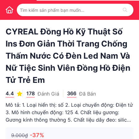
1
/
1
CYREAL Đồng Hồ Kỹ Thuật Số
Ins Đơn Giản Thời Trang Chống
Thấm Nước Có Đèn Led Nam Và
Nữ Tiệc Sinh Viên Đồng Hồ Điện
Tử Trẻ Em
4.4
178
366
Đánh Giá
Đã Bán
Mô tả: 1. Loại hiển thị: số 2. Loại chuyển động: Điện tử
3. Mô hình chuyển động: 125 4. Chất liệu gương:
Gương kính thông thường 5. Chất liệu dây đeo: silicon
6. Chất liệu vỏ: nhựa 7. Dung lượng pin: 100 Thông số
kỹ thuật: 1. Nhiều màu tùy chọn 2. Mô hình sáng tạo 3.
-37%
9.000₫