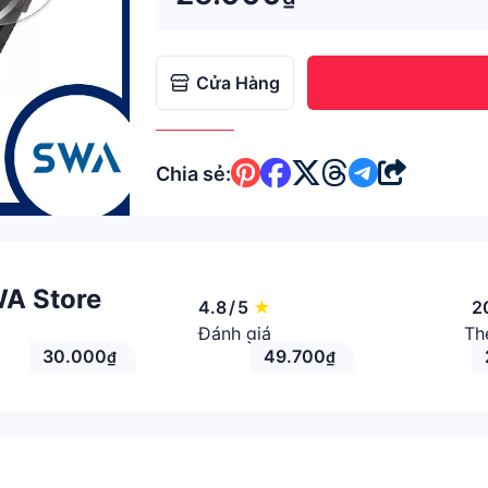
Cửa Hàng
Chia sẻ:
WA Store
4.8
/
5
★
2
Đánh giá
Th
30.000
49.700
₫
₫