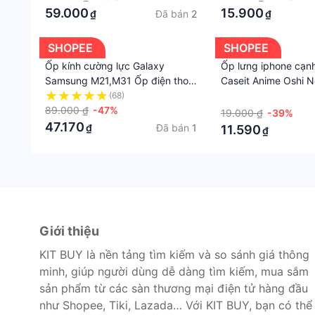
59.000
15.900
Đã bán
2
₫
₫
SHOPEE
SHOPEE
Ốp kính cường lực Galaxy
Ốp lưng iphone cạn
Samsung M21,M31 Ốp điện thoại
Caseit Anime Oshi N
cao cấp Son Store
Hoshino aesthetic
(68)
·
89.000 ₫
-47%
8/8plus/x/xs/11/12
19.000 ₫
-39%
47.170
Đã bán
1
₫
11.590
₫
Giới thiệu
KIT BUY là nền tảng tìm kiếm và so sánh giá thông
minh, giúp người dùng dễ dàng tìm kiếm, mua sắm
sản phẩm từ các sàn thương mại điện tử hàng đầu
như Shopee, Tiki, Lazada… Với KIT BUY, bạn có thể