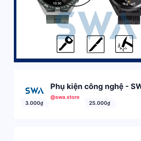
Phụ kiện công nghệ - S
@swa.store
3.000
25.000
₫
₫