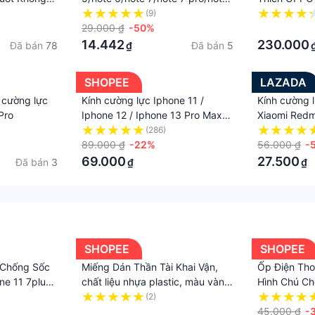
 12 13 14
8/note 8 pro/note 9 4G/Note 9
(9)
5G/Note 9T/Note 9/Note
29.000 ₫
-50%
·
10/Note 10 pro/Note 10 5G Tấm
14.442
230.000
Đã bán
78
Đã bán
5
₫
dán cường lực dẻo điện thoại
Xiaomi
SHOPEE
LAZADA
 cường lực
Kính cường lực Iphone 11 /
Kính cường
Pro
Iphone 12 / Iphone 13 Pro Max
Xiaomi Redm
KingKong full màn hình - Dán
Note 12 12s 
(286)
màn hình Iphone 12 Mini
89.000 ₫
-22%
10 10Pro 9 9
56.000 ₫
-
7Pro Pro 13c
69.000
27.500
Đã bán
3
₫
₫
9A 9C 9T K
K20 Gaming 
màn hình ca
dán
SHOPEE
SHOPEE
 Chống Sốc
Miếng Dán Thần Tài Khai Vận,
Ốp Điện Th
ne 11 7plus
chất liệu nhựa plastic, màu vàng,
Hình Chú Ch
ax xr x xs
dùng để dán lưng đt, laptop, xe
iphone 14 p
(2)
e 2020
máy, oto - SP005345
·
12 / 13 / 6 /
45.000 ₫
-