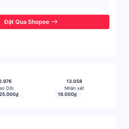
Đặt Qua Shopee
0.976
13.058
eo Dõi
Nhận xét
25.000
19.000
₫
₫