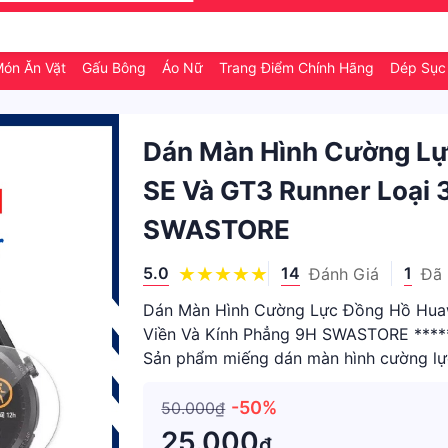
ón Ăn Vặt
Gấu Bông
Áo Nữ
Trang Điểm Chính Hãng
Dép Sục 
Dán Màn Hình Cường L
SE Và GT3 Runner Loại 3
SWASTORE
5.0
14
1
Đánh Giá
Đã
Dán Màn Hình Cường Lực Đồng Hồ Huaw
Viền Và Kính Phẳng 9H SWASTORE ****
Sản phẩm miếng dán màn hình cường lự
Watch GT3 SE và GT3 Runner - C
-50%
50.000₫
25.000
₫