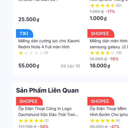
Viền 6 7 8 x xs xr 11
·
(82)
pro max plus
1.200 ₫
-17%
·
1.000
₫
25.500
₫
TIKI
SHOPEE
Miếng dán cường lực cho Xiaomi
Miếng dán màn hình
Redmi Note 4 Full màn hình
samsung galaxy J2 
(1)
(18)
·
19.000 ₫
-16%
55.000
16.000
Đã bán
10
₫
₫
Sản Phẩm Liên Quan
SHOPEE
SHOPEE
Ốp Điện Thoại Cứng In Logo
Ốp Điện Thoại Mềm
Dachshund Độc Đáo Thời Trang
Hình Bướm Cho ipho
Cho iPhone14Pro 12 11 xr
13 11 15 14 12 pro m
(2)
(4)
XSMAX 13Promax
117.788 ₫
-50%
max 8 6 6s 7 plus s
30.000 ₫
-47%