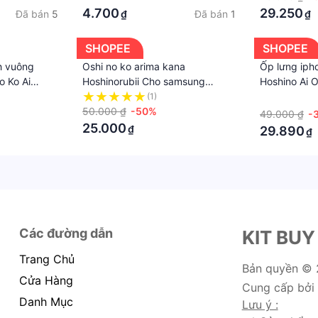
4.700
29.250
Đã bán
5
Đã bán
1
₫
₫
SHOPEE
SHOPEE
h vuông
Oshi no ko arima kana
Ốp lưng iph
o Ko Ai
Hoshinorubii Cho samsung
Hoshino Ai 
galaxy a33 a42 a50 a50s a30s
Cute
(1)
·
/13/14/pro/max/plus/promax
a51 a52 a52s a53
50.000 ₫
-50%
8plus/x/xs/
49.000 ₫
-
25.000
₫
29.890
₫
Các đường dẫn
KIT BUY
Trang Chủ
Bản quyền ©
Cửa Hàng
Cung cấp bởi
Danh Mục
Lưu ý :