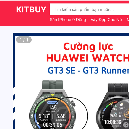
KITBUY
Săn IPhone 0 Đồng
Váy Đẹp Cho Nữ
M
1
/
1