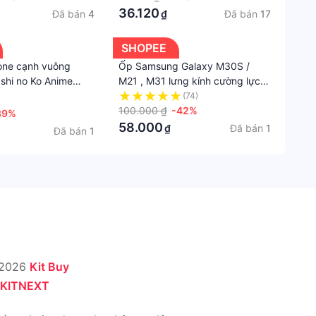
max
36.120
nhiệm
Đã bán
4
Đã bán
17
₫
sản
xuất
SHOPEE
Đang
one cạnh vuông
Ốp Samsung Galaxy M30S /
Oshi no Ko Anime
M21 , M31 lưng kính cường lực
cập
hoa lá
(74)
nhật
11/12/pro/max/plus/promax
100.000 ₫
-42%
39%
Hạn
58.000
Đã bán
1
₫
Đã bán
1
bảo
hành
Không
bảo
hành
Loại
bảo
 2026
Kit Buy
hành
KITNEXT
Không
bảo