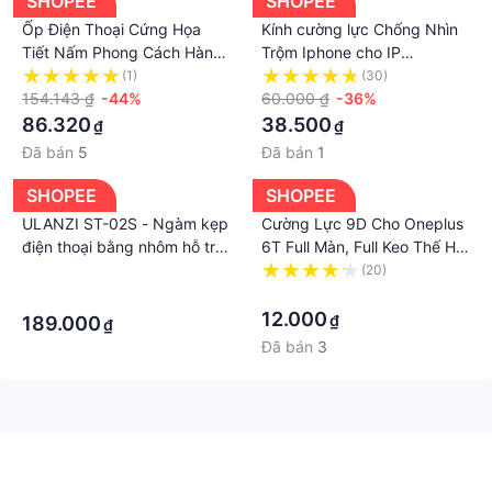
SHOPEE
SHOPEE
Ốp Điện Thoại Cứng Họa
Kính cường lực Chống Nhìn
Tiết Nấm Phong Cách Hàn
Trộm Iphone cho IP
Quốc Cho Iphone 15pro /
6/6Plus/7/7Plus/X/XR/XSMAX/
(1)
(30)
14promax / 13 / 12 / 11
154.143 ₫
-44%
12 Series
60.000 ₫
-36%
86.320
38.500
₫
₫
Đã bán
5
Đã bán
1
SHOPEE
SHOPEE
ULANZI ST-02S - Ngàm kẹp
Cường Lực 9D Cho Oneplus
điện thoại bằng nhôm hỗ trợ
6T Full Màn, Full Keo Thế Hệ
quay phim, chụp ảnh,
Mới
·
(20)
livestream - HÀNG CHÍNH
·
·
HÃNG
12.000
₫
189.000
₫
Đã bán
3