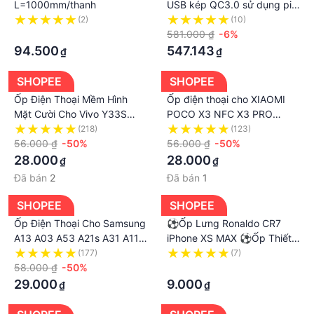
L=1000mm/thanh
USB kép QC3.0 sử dụng pin
18650 hỗ trợ sạc hiệu quả
(2)
(10)
·
581.000 ₫
-6%
94.500
547.143
₫
₫
SHOPEE
SHOPEE
Ốp Điện Thoại Mềm Hình
Ốp điện thoại cho XIAOMI
Mặt Cười Cho Vivo Y33S
POCO X3 NFC X3 PRO
Y21S Y21 2021 Y20 Y51A
POCO F3 M3 PRO XIAOMI
(218)
(123)
Y53s Y53 Y20I Y50 Y30I
56.000 ₫
-50%
10 10T 11 LITE REDMI NOTE
56.000 ₫
-50%
Y30 Y91C Y31 2021 Y51
8 9S 9 9PRO REDMI NOTE7
28.000
28.000
₫
₫
2020 Y19 Y17 Y50 Y91 Y12
Đã bán
2
Đã bán
1
Y12I Y12S Y20S Y15 Y11
Y93 Y95
SHOPEE
SHOPEE
Ốp Điện Thoại Cho Samsung
⚽Ốp Lưng Ronaldo CR7
A13 A03 A53 A21s A31 A11
iPhone XS MAX ⚽Ốp Thiết
M11 A50 A51 A71 A10s A20s
Kế Độc Đáo iphone 14 13 12
(177)
(7)
A70 A20 A10 A7 2018 A750
58.000 ₫
-50%
11 Pro Max 6 7 8 Plus X Xr
·
A50s A30s M21 M30s A31
Xs Max BONGDA066
29.000
9.000
₫
₫
M31 M10