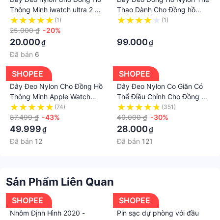
Thông Minh iwatch ultra 2 s9
Thao Dành Cho Đồng hồ
s8 45mm 44mm 41mm
Thông Minh T500 Pro
(1)
(1)
44mm 40mm 42mm 38mm
25.000 ₫
-20%
Hiwatch 7 T500+ Max Seri 7
·
Pro Max
20.000
99.000
₫
₫
Đã bán
6
SHOPEE
SHOPEE
Dây Đeo Nylon Cho Đồng Hồ
Dây Đeo Nylon Co Giãn Có
Thông Minh Apple Watch
Thể Điều Chỉnh Cho Đồng Hồ
49mm SE 6 7 45mm 41mm
Thông Minh Apple Watch 7
(74)
(351)
44mm 40mm 42mm 45mm
87.499 ₫
-43%
41mm 45mm 44mm 40mm
40.000 ₫
-30%
44mm Iwatch Series 8 Ultra
38mm 42mm Series 3 4 5 6
49.999
28.000
₫
₫
se 7
Đã bán
12
Đã bán
121
Sản Phẩm Liên Quan
SHOPEE
SHOPEE
Nhôm Định Hình 2020 -
Pin sạc dự phòng với đầu