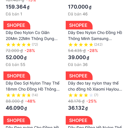
HUAWEI GT 3 Pro 46MM
Gear S3 / Samsung Galaxy
159.364
170.000
₫
₫
Watch 46mm / Xiaomi
Đã bán
1
Đã bán
46
Amazfit Pace / Amazfit
Stratos / Fossil Q MARSHAL
SHOPEE
SHOPEE
gen2
Dây Đeo Nylon Co Giãn
Dây Đeo Nylon Cho Đồng Hồ
20Mm 22Mm Thông Dụng
Thông Minh Samsung
Có Thể Điều Chỉnh Cho Đồng
Galaxy Watch 5 4 3 46Mm
(72)
(242)
Hồ Samsung Galaxy Watch
72.000 ₫
-28%
Band Gear S3 Frontier
54.435 ₫
-28%
Active 2 3 GT2 GT3 pro /
Classic 22Mm 20Mm 20Mm
52.000
39.000
₫
₫
amazfit bip u / gts 2 mini
22Mm
Đã bán
55
Đã bán
36
SHOPEE
SHOPEE
Dây Đeo Sợi Nylon Thay Thế
Dây đeo tay nylon thay thế
18mm Cho Đồng Hồ Thông
cho đồng hồ Xiaomi Haylou
Minh F-Osil Gen 4
Solar LS05 bản 22mm
(14)
(7)
88.000 ₫
-48%
48.176 ₫
-25%
46.090
36.132
₫
₫
SHOPEE
SHOPEE
Dây Đeo nylon Cho Đồng Hồ
Dây Đeo Đồng Hồ Nylon Thể