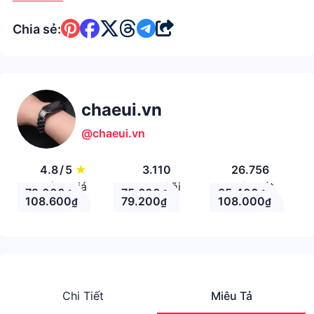
Chia sẻ:
chaeui.vn
@chaeui.vn
4.8
/
5
★
3.110
26.756
Đánh giá
Theo Dõi
Nhận xét
72.000
75.600
35.400
₫
₫
₫
108.600
79.200
108.000
₫
₫
₫
Chi Tiết
Miêu Tả