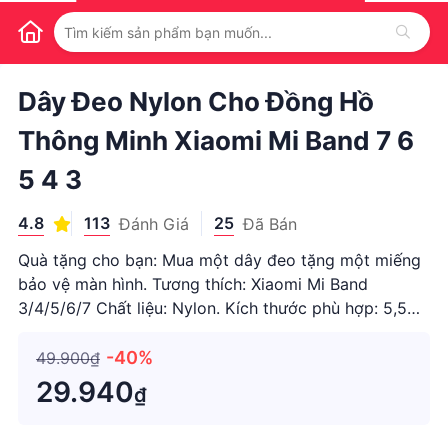
1
/
1
Dây Đeo Nylon Cho Đồng Hồ
Thông Minh Xiaomi Mi Band 7 6
5 4 3
4.8
113
25
Đánh Giá
Đã Bán
Quà tặng cho bạn: Mua một dây đeo tặng một miếng
bảo vệ màn hình. Tương thích: Xiaomi Mi Band
3/4/5/6/7 Chất liệu: Nylon. Kích thước phù hợp: 5,5
"-8,3" (140mm-230mm). Đặc điểm: 1. Thương hiệu
mới và chất lượng cao. 2. Dễ dàng điều chỉnh độ dài
-40%
49.900₫
để phù hợp với cổ
29.940
₫