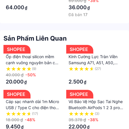
Xiaomi chính hãng, hàng zin
·
và USB to IIIPHONE
59.000 ₫
-39%
không có TEM.
siêu tốt
64.000
36.000
₫
₫
SHOP SAIGON TECH XIN CHÂN THÀNH CẢM ƠN
Đã bán
17
QUÝ KHÁCH ĐÃ TIN TƯỞNG VÀ MUA SẮM TRONG
THỜI GIAN QUA.
Sản Phẩm Liên Quan
SHOPEE
SHOPEE
Ốp điện thoại silicon mềm
Kính Cường Lực Tràn Viền
cạnh vuông nguyên bản cho
Samsung A71, A51, A50,
Redmi Note 11 11S 11T 11E
A30, A21s, A20s, A20, A10,
(9)
(27)
Pro Plus Pro + CHINA 5G 4G
40.000 ₫
-50%
M10, M31, M30, M21, J4/J6
·
2022
Plus, A7, A9 2018
20.000
2.500
₫
₫
SHOPEE
SHOPEE
Cáp sạc nhanh dài 1m Micro
Vỏ Bảo Vệ Hộp Sạc Tai Nghe
USB / Type C cho điện thoại
Bluetooth AirPods 1 2 3 pro-
Samsung Xiaomi Android
BA
(17)
(3)
18.000 ₫
-48%
35.378 ₫
-38%
9.450
22.000
₫
₫