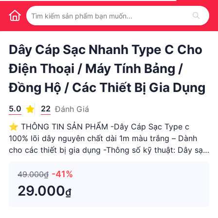
1
/
1
Dây Cáp Sạc Nhanh Type C Cho
Điện Thoại / Máy Tính Bảng /
Đồng Hộ / Các Thiết Bị Gia Dụng
5.0
22
Đánh Giá
⭐️ THÔNG TIN SẢN PHẨM -Dây Cáp Sạc Type c
100% lõi dây nguyên chất dài 1m màu trắng – Dành
cho các thiết bị gia dụng -Thông số kỹ thuật: Dây sạc
/ Cáp dữ liệu dành cho điện thoại chất liệu 100%
nguyên chất không pha tạp dài 1m Số lượng có hạn
-41%
49.000₫
Dây dữ liệu mẫu
29.000
₫