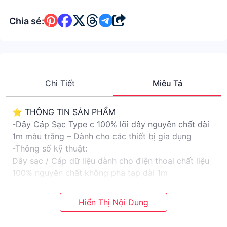
Chia sẻ:
Chi Tiết
Miêu Tả
⭐️ THÔNG TIN SẢN PHẨM
-Dây Cáp Sạc Type c 100% lõi dây nguyên chất dài
1m màu trắng – Dành cho các thiết bị gia dụng
-Thông số kỹ thuật:
Dây sạc / Cáp dữ liệu dành cho điện thoại chất liệu
100% nguyên chất không pha tạp dài 1m
Số lượng có hạn
Dây dữ liệu mẫu mới nhất dành cho thiết bị có cổng
kết nối type C
Truyền dữ liệu tốt