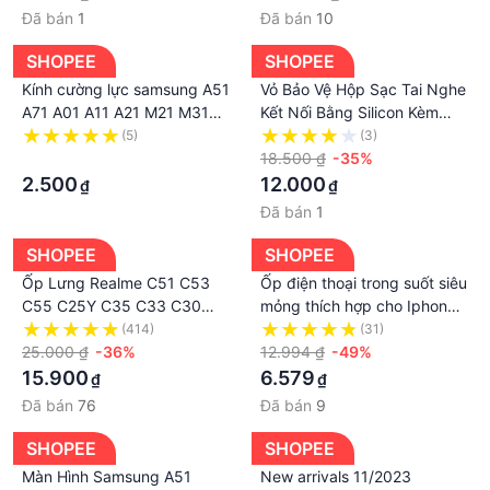
Đã bán
1
Đã bán
10
SHOPEE
SHOPEE
Kính cường lực samsung A51
Vỏ Bảo Vệ Hộp Sạc Tai Nghe
A71 A01 A11 A21 M21 M31
Kết Nối Bằng Silicon Kèm
A5 2017 A7 2017 KÍNH
Móc Khóa Tiện Dụng Cho
(5)
(3)
TRONG XỊN
·
Pro-BA
18.500 ₫
-35%
2.500
12.000
₫
₫
Đã bán
1
SHOPEE
SHOPEE
Ốp Lưng Realme C51 C53
Ốp điện thoại trong suốt siêu
C55 C25Y C35 C33 C30
mỏng thích hợp cho Iphone
C25 C12 C11 C21Y C25s C15
6 7 8 Plus X Xr Xs 11 Pro
(414)
(31)
C20 C3 11 9i 6i 5i 5 Narzo
25.000 ₫
-36%
Max
12.994 ₫
-49%
N53 N55 50A 50i Prime
15.900
6.579
₫
₫
sixhd Ốp Điện Thoại Mềm
Đã bán
76
Đã bán
9
Bóng In Hình Gấu 3D Có Giá
Đỡ Cho
SHOPEE
SHOPEE
Màn Hình Samsung A51
New arrivals 11/2023