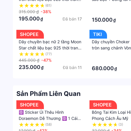
- Kiểu Dáng : thiết kế dây chuyền bạc nữ tinh tế
phụ kiện trang sức Viễn Chí Bảo
ngào, dịu dàng, nữ t
(61)
·
- Sản Xuất : vòng cổ bạc nữ được sản xuất trực t
D400348x
315.000 ₫
-38%
·
📌 CHÍNH SÁCH BÁN HÀNG VÀ BẢO HÀNH
195.000
Đã bán
17
₫
150.000
₫
- Về sản phẩm: GIAN HÀNG SHOPEE -TRANG SỨC 
phẩm, giống ảnh minh hoạ)
SHOPEE
TIKI
- Về mẫu mã : Nhiều mẫu dây chuyền bạc nữ, vòng 
Dây chuyền bạc nữ 2 tầng Moon
Dây chuyền Choker 2
cuốn hút.
Star chất liệu bạc 925 thời trang
tròn sang chảnh Vò
- Hỗ trợ đổi trả NHANH CHÓNG trong 7 ngày kể từ 
phụ kiện trang sức nữ Viễn Chí
S925
(77)
·
- Tư vấn hỗ trợ 24/24 khi quý khách hàng có thắc 
Bảo D000134x
445.000 ₫
-47%
·
- Khách hàng cũ : Mua lần thứ 2 trở đi sẽ được n
235.000
Đã bán
11
₫
680.000
₫
❗️❗️❗️ LƯU Ý KHI SỬ DỤNG CÁC SẢN PHẨM
- Khách hàng tránh hiểu nhầm Bạc Chuẩn sẽ không
- Bạc ngoài làm trang sức còn khử độc tố rất tốt
Sản Phẩm Liên Quan
đen xỉn.
- Khi bạc bị xỉn màu bạn có thể tự làm sáng lại b
SHOPEE
SHOPEE
- Khi không đeo, nên để sản phẩm trong túi zip, 
☸ Sticker Ủi Thêu Hình
Bông Tai Kim Loại H
❗️❗️❗️LƯU Ý KHI TRƯỚC KHI MUA HÀNG:
Doraemon Dễ Thương ☸ 1 Cái
Phong Cách Âu Mỹ
Do màn hình và điều kiện ánh sáng khác nhau lúc
Tự Làm Sắt Trên / Nó Trên Các
(58)
(3)
lệch khoảng 5%. Tuy nhiên độ lệch màu ít giữa s
Huy Hiệu Miếng Vá
17.000 ₫
-42%
32.000 ₫
-34%