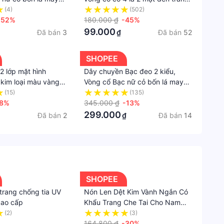
cách
ạc vàng CiCi Silver
chất liệu bạc S925 thời trang
(4)
(502)
-52%
phụ kiện trang sức MD66
180.000 ₫
-45%
Thanh
99.000
Đã bán
3
Đã bán
52
₫
lịch
ỂU DÁNG của dây chuyền nữ(giống mô tả sản
Xuất
SHOPEE
 nữ sang trọng, trẻ trung, theo trend và vô cùng
xứ
2 lớp mặt hình
Dây chuyền Bạc đeo 2 kiểu,
kim loại màu vàng
Vòng cổ Bạc nữ cỏ bốn lá may
Việt
 không giống ảnh, sai sản phẩm )
ch cho nữ
mắn, Vòng cổ bạc thật cỏ 4 lá,
(15)
(135)
Nam
48%
𝐂𝐚𝐦 𝐤𝐞̂́𝐭 𝐜𝐡𝐮𝐚̂̉𝐧 𝐁𝐚̣𝐜 TUNASILVER
345.000 ₫
-13%
Độ
299.000
Đã bán
2
Đã bán
14
₫
dài
của
dây
ánh cảm gió... khi gặp độc tố bạc sẽ chuyển màu
chuyề
phí làm sáng lại bạc cho khách hàng nhé.
Dài
SHOPEE
Chất
 trang chống tia UV
Nón Len Dệt Kim Vành Ngắn Có
liệu
cao cấp
Khẩu Trang Che Tai Cho Nam
 tế của sản phẩm của Viễn Chí Bảo có thể chênh
Khi Đạp Xe
(2)
(3)
Bạc
ởng đến vấn đề chất lượng nên bạn yên tâm đặt
164.800 ₫
-30%