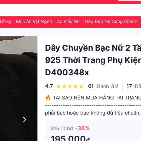
0 Đồng
Món Ăn Vặt Ngon
Áo Kiểu Nữ
Dép Đẹp Nữ Sang Chảnh
Dây Chuyền Bạc Nữ 2 Tầ
925 Thời Trang Phụ Kiệ
D400348x
4.7
61
17
Đánh Giá
Đã
🔥 TẠI SAO NÊN MUA HÀNG TẠI TRANG S
---------------------------------------
phải bạc hoặc bạc không đủ tiêu chuẩn.
đảm bảo vàng bạ
-38%
315.000₫
195.000
₫