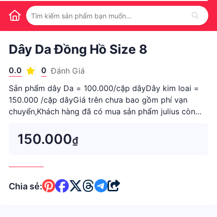
1
/
1
Dây Da Đồng Hồ Size 8
0.0
0
Đánh Giá
Sản phẩm dây Da = 100.000/cặp dâyDây kim loai =
150.000 /cặp dâyGiá trên chưa bao gồm phí vạn
chuyển,Khách hàng đã có mua sản phẩm julius còn
thời hạn bảo hành 12 tháng được miễn phí thay dây 1
l...
150.000
₫
Chia sẻ: