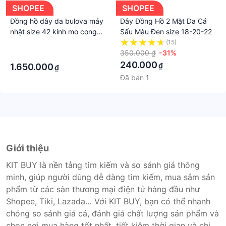
SHOPEE
SHOPEE
Đồng hồ dây da bulova máy
Dây Đồng Hồ 2 Mặt Da Cá
nhật size 42 kinh mo cong
Sấu Màu Đen size 18-20-22
máy cơ
·
(15)
350.000 ₫
-31%
·
240.000
₫
1.650.000
₫
Đã bán
1
Giới thiệu
KIT BUY là nền tảng tìm kiếm và so sánh giá thông
minh, giúp người dùng dễ dàng tìm kiếm, mua sắm sản
phẩm từ các sàn thương mại điện tử hàng đầu như
Shopee, Tiki, Lazada… Với KIT BUY, bạn có thể nhanh
chóng so sánh giá cả, đánh giá chất lượng sản phẩm và
chọn nơi mua hàng tốt nhất, tiết kiệm thời gian và chi