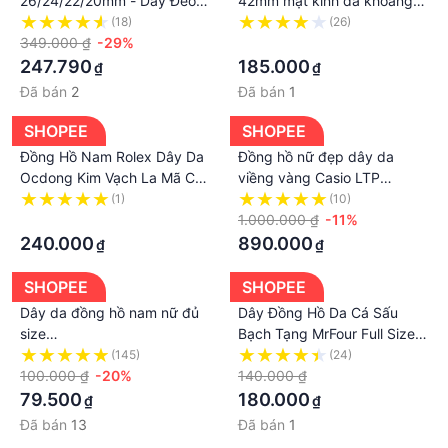
26/24/22/20mm - Dây Đeo
42mm mặt kính đá khoáng
Đồng Hồ SAM003NW - Dây
chống nước chống xước dây
(18)
(26)
Da Bò Có Nhiều Màu Sắc
349.000 ₫
-29%
da kim trôi 6015- MR
·
Lựa Chọn
WATCH CS3
247.790
185.000
₫
₫
Đã bán
2
Đã bán
1
SHOPEE
SHOPEE
Đồng Hồ Nam Rolex Dây Da
Đồng hồ nữ đẹp dây da
Ocdong Kim Vạch La Mã Có
viềng vàng Casio LTP
Lịch Ngày Size Mặt 38mm
VT01GL Mặt đen trắng Size
(1)
(10)
Viền Thép Chống Gỉ Sét -
·
34mm chống nước 3ATM
1.000.000 ₫
-11%
Bảo Hành 12 Tháng
Bảo hành 1 năm Hyma watch
240.000
890.000
₫
₫
SHOPEE
SHOPEE
Dây da đồng hồ nam nữ đủ
Dây Đồng Hồ Da Cá Sấu
size
Bạch Tạng MrFour Full Size
10/12/14/16/18/20/22/24
12/14/16/18/19/20/21/22/24
(145)
(24)
cực mềm
100.000 ₫
-20%
| Crocodile Leather Watch
140.000 ₫
Bands
79.500
180.000
₫
₫
Đã bán
13
Đã bán
1