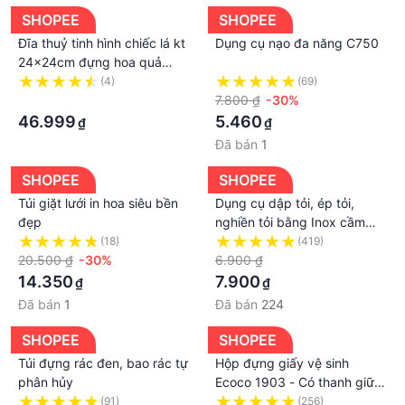
Đến với chúng tôi Quý khách sẽ được phục vụ TẬN
SHOPEE
SHOPEE
TÂM nhất !
Đĩa thuỷ tinh hình chiếc lá kt
Dụng cụ nạo đa năng C750
#dâyxíchnhựa #Dâyxíchsắt #dâyxíchtreođồ
24x24cm đựng hoa quả
bánh kẹo
(4)
(69)
#dâyxíchmạvàng #dâyxíchnhômmạvàng
·
7.800 ₫
-30%
#dâyxíchtreoáoquần #Dâyxíchnhômxivàng
46.999
5.460
₫
₫
#dâyxíchsắt #Dâyxíchnhôm #dâyxíchnhômmạ
Đã bán
1
#dayxich #dayxichtreodo
---------------
SHOPEE
SHOPEE
THÔNG TIN CỦA TỔ CHỨC, CÁ NHÂN CHỊU TRÁCH
Túi giặt lưới in hoa siêu bền
Dụng cụ dập tỏi, ép tỏi,
NHIỆM VỀ HÀNG HÓA
đẹp
nghiền tỏi bằng Inox cầm
Đại lý: Công ty TNHH Vũ Thái. MST: 0106518521
tay
(18)
(419)
Địa chỉ: Thôn Trùng Quán, Xã Yên Thường, Huyện
20.500 ₫
-30%
6.900 ₫
Gia Lâm, Thành Phố Hà Nội, Việt Nam
14.350
7.900
₫
₫
Đơn vị bán hàng: Hộ kinh doanh CANH XINH. MST:
Đã bán
1
Đã bán
224
8298939701
SHOPEE
SHOPEE
Địa chỉ: 235 Huỳnh Ngọc Huệ, Phường Hòa Khê,
Túi đựng rác đen, bao rác tự
Hộp đựng giấy vệ sinh
quận Thanh Khê, Thành phố Đà Nẵng, Việt Nam
phân hủy
Ecoco 1903 - Có thanh giữ
lõi giấy và làm trục xoay
(91)
(256)