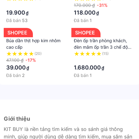
·
170.000 ₫
-31%
19.900
118.000
₫
₫
Đã bán
53
Đã bán
1
SHOPEE
SHOPEE
Búa dần thịt hợp kim nhôm
Đèn ốp trần phòng khách,
cao cấp
đèn mâm ốp trần 3 chế độ
ánh sáng OT 1012 + Tặng
(20)
(15)
47.100 ₫
-17%
kèm khiển
·
39.000
1.680.000
₫
₫
Đã bán
2
Đã bán
1
Giới thiệu
KIT BUY là nền tảng tìm kiếm và so sánh giá thông
minh, giúp người dùng dễ dàng tìm kiếm, mua sắm sản