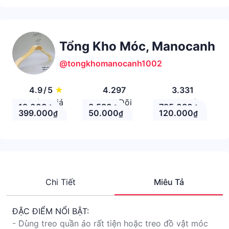
Tổng Kho Móc, Manocanh
@tongkhomanocanh1002
4.9
/
5
★
4.297
3.331
Đánh giá
Theo Dõi
Nhận xét
19.000
3.530
795.080
₫
₫
₫
399.000
50.000
120.000
₫
₫
₫
Chi Tiết
Miêu Tả
ĐẶC ĐIỂM NỔI BẬT:
- Dùng treo quần áo rất tiện hoặc treo đồ vật móc