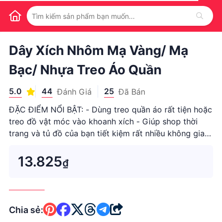
1
/
1
Dây Xích Nhôm Mạ Vàng/ Mạ
Bạc/ Nhựa Treo Áo Quần
5.0
44
25
Đánh Giá
Đã Bán
ĐẶC ĐIỂM NỔI BẬT: - Dùng treo quần áo rất tiện hoặc
treo đồ vật móc vào khoanh xích - Giúp shop thời
trang và tủ đồ của bạn tiết kiệm rất nhiều không gian.
- Dây xích nhôm màu sáng treo móc đồ rất đẹp - Ảnh
chụp thật , ở ngoài xích đẹp, sáng lung linh nhé khách
13.825
₫
THÔNG
Chia sẻ: