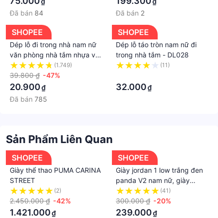
75.000
199.300
₫
₫
Đã bán
84
Đã bán
2
SHOPEE
SHOPEE
Dép lỗ đi trong nhà nam nữ
Dép lỗ táo tròn nam nữ đi
văn phòng nhà tắm nhựa vip
trong nhà tắm - DL028
rửa nước thoải mái êm chân
(1.749)
(11)
39.800 ₫
-47%
·
20.900
32.000
₫
₫
Đã bán
785
Sản Phẩm Liên Quan
SHOPEE
SHOPEE
Giày thể thao PUMA CARINA
Giày jordan 1 low trắng đen
STREET
panda V2 nam nữ, giày
jordan cổ thấp bản S.Cấp
(2)
(41)
2.450.000 ₫
-42%
full phụ kiện
300.000 ₫
-20%
1.421.000
239.000
₫
₫