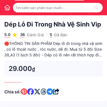
1
/
1
Dép Lỗ Đi Trong Nhà Vệ Sinh Vip
5.0
36
5
Đánh Giá
Đã Bán
🛑THÔNG TIN SẢN PHẨM Dép lỗ đi trong nhà vệ sinh
, có lỗ thoát nước , róc nước, dễ đi. Mua từ 5 đôi Size
39_43 (1 bịch 5 đôi) - Dép có lỗ nên rất thích hợp đi
trong nhà tắm - Dễ chùi rửa không bám bụi - Chất
lượng tốt - Nhiều cỡ 39 - 40 tương ứng chiều dài dép
29.000
₫
25cm 4
Chia sẻ: