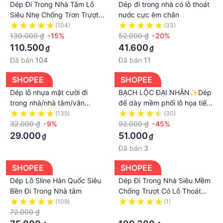
Khách hàng vui lòng nhận hàng xong đánh giá chất
Dép Đi Trong Nhà Tắm Lỗ
Dép đi trong nhà có lỗ thoát
lượng để ủng hộ shop bán hàng đắt khách nhé❤️❤️
Siêu Nhẹ Chống Trơn Trượt |
nước cực êm chân
Dép Eva Đi Trong Nhà, Văn
(104)
(33)
❤️
Phòng Siêu Nhẹ, Êm
130.000 ₫
-15%
52.000 ₫
-20%
110.500
41.600
₫
₫
Đã bán
104
Đã bán
11
SHOPEE
SHOPEE
Dép lỗ nhựa mặt cười đi
BẠCH LỘC ĐẠI NHÂN✨Dép
trong nhà/nhà tắm/văn
đế dày mềm phối lỗ họa tiết
phòng/khách sạn/nhà nghỉ
chú cún hoạt hình thời trang
(135)
(30)
đủ size
32.000 ₫
-9%
đi trong nhà dành cho nữ
92.000 ₫
-45%
29.000
51.000
₫
₫
Đã bán
3
SHOPEE
SHOPEE
Dép Lỗ Sline Hàn Quốc Siêu
Dép Đi Trong Nhà Siêu Mềm
Bền Đi Trong Nhà tắm
Chống Trượt Có Lỗ Thoát
Nước
(109)
(1)
72.000 ₫
·