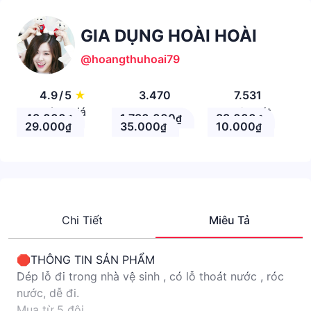
GIA DỤNG HOÀI HOÀI
@hoangthuhoai79
4.9
/
5
★
3.470
7.531
Đánh giá
Theo Dõi
Nhận xét
43.000
1.730.000
88.000
₫
₫
₫
29.000
35.000
10.000
₫
₫
₫
Chi Tiết
Miêu Tả
🛑THÔNG TIN SẢN PHẨM
Dép lỗ đi trong nhà vệ sinh , có lỗ thoát nước , róc
nước, dễ đi.
Mua từ 5 đôi