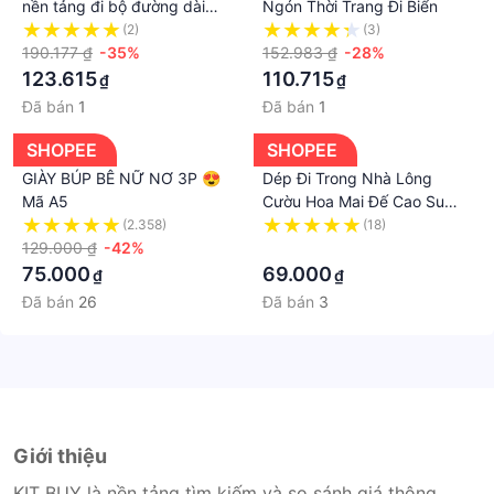
nền tảng đi bộ đường dài
Ngón Thời Trang Đi Biển
mùa hè thoải mái cộng với
(2)
(3)
kích thước
190.177 ₫
-35%
152.983 ₫
-28%
123.615
110.715
₫
₫
Đã bán
1
Đã bán
1
SHOPEE
SHOPEE
GIÀY BÚP BÊ NỮ NƠ 3P 😍
Dép Đi Trong Nhà Lông
Mã A5
Cườu Hoa Mai Đế Cao Su
Chống Trơn - D119 -D37
(2.358)
(18)
129.000 ₫
-42%
·
75.000
69.000
₫
₫
Đã bán
26
Đã bán
3
Giới thiệu
KIT BUY là nền tảng tìm kiếm và so sánh giá thông