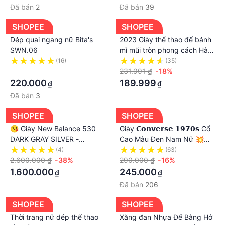
Đã bán
2
Đã bán
39
SHOPEE
SHOPEE
Dép quai ngang nữ Bita's
2023 Giày thể thao đế bánh
SWN.06
mì mũi tròn phong cách Hàn
Quốc thời trang mùa xuân
(16)
(35)
·
dành cho nữ
231.991 ₫
-18%
220.000
189.999
₫
₫
Đã bán
3
SHOPEE
SHOPEE
😘 Giày New Balance 530
Giày 𝗖𝗼𝗻𝘃𝗲𝗿𝘀𝗲 𝟭𝟵𝟳𝟬𝘀 Cổ
DARK GRAY SILVER -
Cao Màu Đen Nam Nữ 💥
AUTHENTIC 100%
Giày Thể Thao Sneaker Nam
(4)
(63)
2.600.000 ₫
-38%
Nữ CV 1970s Đen Cao Cấp
290.000 ₫
-16%
Full Box
1.600.000
245.000
₫
₫
Đã bán
206
SHOPEE
SHOPEE
Thời trang nữ dép thể thao
Xăng đan Nhựa Đế Bằng Hở