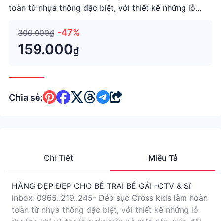
toàn từ nhựa thông đặc biệt, với thiết kế những lỗ
thoáng khí và thoát nước trên bè mặt dép giúp đôi
chân luôn thoáng mát, không tạo mùi
-47%
300.000₫
159.000
₫
Chia sẻ:
Chi Tiết
Miêu Tả
HÀNG ĐẸP ĐẸP CHO BÉ TRAI BÉ GÁI -CTV & Sỉ
inbox: 0965..219..245- Dép sục Cross kids làm hoàn
toàn từ nhựa thông đặc biệt, với thiết kế những lỗ