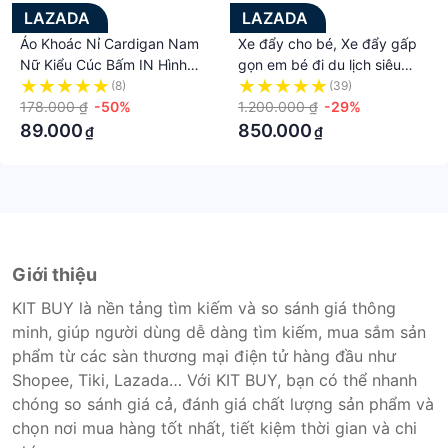
LAZADA
LAZADA
Áo Khoác Nỉ Cardigan Nam
Xe đẩy cho bé, Xe đẩy gấp
Nữ Kiểu Cúc Bấm IN Hình
gọn em bé đi du lịch siêu
Chữ G, Chất Nỉ PE Cao Cấp
gọn nhẹ - CHÍNH HÃNG
(8)
(39)
Mẫu Hot Trend Thời Trang
178.000 ₫
-50%
HSMK SKY
1.200.000 ₫
-29%
89.000
850.000
₫
₫
Giới thiệu
KIT BUY là nền tảng tìm kiếm và so sánh giá thông
minh, giúp người dùng dễ dàng tìm kiếm, mua sắm sản
phẩm từ các sàn thương mại điện tử hàng đầu như
Shopee, Tiki, Lazada… Với KIT BUY, bạn có thể nhanh
chóng so sánh giá cả, đánh giá chất lượng sản phẩm và
chọn nơi mua hàng tốt nhất, tiết kiệm thời gian và chi