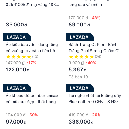
chân 20- 20.5cm tương đương size 33,34+ Size J3
025R100521 mạ vàng 18K
lưng cao vải mềm
cho bé từ 10 tuổi trở lên, dài chân 20.5 - 21 cm
cao cấp màu vàng - thiết kế
·
·
tương đương size 34,35Nhanh tay (.) hoặc Ib để
tinh xảo cao cấp giá rẻ,
·
170.000 ₫
-48%
trang sức hottrend, trang
được tư vấn thêm về sản phẩm nhé. in box
35.000
89.000
₫
₫
sức đính đá
#depcasaucrocslego #depquainganglego #dep
#deple #depquaingang #depthethao
LAZADA
LAZADA
#depditrongnha #depthoitrang #depnu #depnam
Áo kiểu babydoll dáng rộng
Bánh Tráng Ớt Rim - Bánh
cổ vuông tay cánh tiên bồng
#deppuma #deppumaquaingang
Tráng Phơi Sương Chấm Ớt
chất liệu thô kate phong
Rim Tắc
(10)
(24)
cách Hàng Quốc
147.000 ₫
-17%
9.000 ₫
-40%
122.000
5.367
₫
₫
Đã bán
10
LAZADA
LAZADA
Áo khoác dù bomber unisex
Tai nghe nhét tai không dây
có mũ cực đẹp , thời trang
Bluetooth 5.0 GENIUS HS-
hàn quốc form rộng siêu hot
M900BT
·
·
194.000 ₫
-50%
419.000 ₫
-20%
97.000
336.900
₫
₫