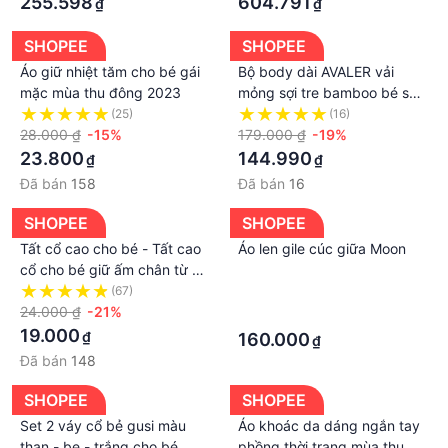
255.598
604.791
₫
₫
SHOPEE
SHOPEE
Áo giữ nhiệt tăm cho bé gái
Bộ body dài AVALER vải
mặc mùa thu đông 2023
mỏng sợi tre bamboo bé sơ
sinh
(25)
(16)
28.000 ₫
-15%
179.000 ₫
-19%
23.800
144.990
₫
₫
Đã bán
158
Đã bán
16
SHOPEE
SHOPEE
Tất cổ cao cho bé - Tất cao
Áo len gile cúc giữa Moon
cổ cho bé giữ ấm chân từ 0-
3 tuổi nhiều hình siêu kute
(67)
·
24.000 ₫
-21%
·
19.000
₫
160.000
₫
Đã bán
148
SHOPEE
SHOPEE
Set 2 váy cổ bẻ gusi màu
Áo khoác da dáng ngắn tay
than - be - trắng cho bé
phồng thời trang mùa thu