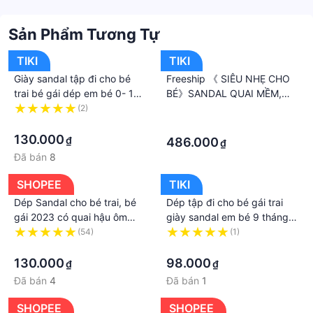
Sản Phẩm Tương Tự
TIKI
TIKI
Giày sandal tập đi cho bé
Freeship 《 SIÊU NHẸ CHO
trai bé gái dép em bé 0- 18
BÉ》SANDAL QUAI MỀM,
tháng có còi chíp chíp
DÉP TẬP ĐI CÓ QUAI HẬU
(2)
·
·
SIÊU NHẸ CHO BÉ
·
130.000
₫
486.000
₫
Đã bán
8
SHOPEE
TIKI
Dép Sandal cho bé trai, bé
Dép tập đi cho bé gái trai
gái 2023 có quai hậu ôm
giày sandal em bé 9 tháng 2
chân siêu nhẹ - Giày tập đi
tuổi có kèn chống trượt
(54)
(1)
đến 2 tuổi
·
·
130.000
98.000
₫
₫
Đã bán
4
Đã bán
1
SHOPEE
SHOPEE