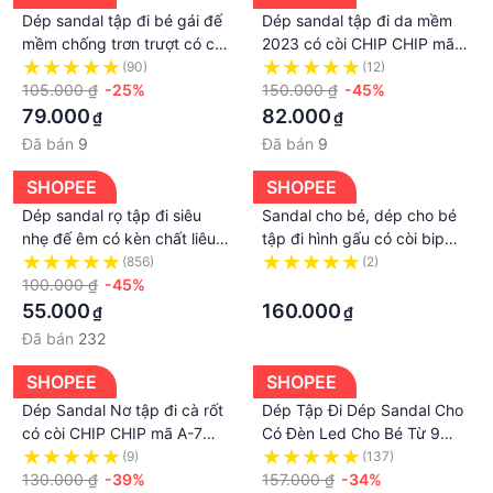
Dép sandal tập đi bé gái đế
Dép sandal tập đi da mềm
mềm chống trơn trượt có còi
2023 có còi CHIP CHIP mã
chít chít họa tiết thỏ micky
802GD Quảng Châu cao cấp
(90)
(12)
dễ thương
105.000 ₫
-25%
cho bé trai bé gái
150.000 ₫
-45%
79.000
82.000
₫
₫
Đã bán
9
Đã bán
9
SHOPEE
SHOPEE
Dép sandal rọ tập đi siêu
Sandal cho bé, dép cho bé
nhẹ đế êm có kèn chất liêu
tập đi hình gấu có còi bip
da lộn mềm mũi chống vấp
bip mã A09
(856)
(2)
cho bé trai bé gái 0-2 tuổi
100.000 ₫
-45%
·
55.000
160.000
₫
₫
Đã bán
232
SHOPEE
SHOPEE
Dép Sandal Nơ tập đi cà rốt
Dép Tập Đi Dép Sandal Cho
có còi CHIP CHIP mã A-7
Có Đèn Led Cho Bé Từ 9
Quảng Châu cao cấp cho bé
Tháng đến 2 Tuổi
(9)
(137)
gái từ 6 tháng đến 2 tuổi
130.000 ₫
-39%
157.000 ₫
-34%