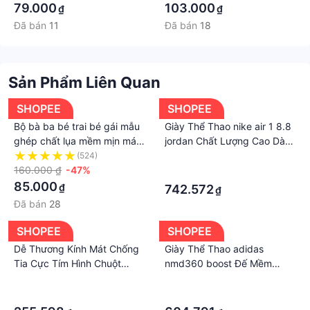
79.000
103.000
₫
₫
Đã bán
11
Đã bán
18
Sản Phẩm Liên Quan
SHOPEE
SHOPEE
Bộ bà ba bé trai bé gái mẫu
Giày Thể Thao nike air 1 8.8
ghép chất lụa mềm mịn mát
jordan Chất Lượng Cao Dành
size 8 - 35ky/ Đồ bà ba cho
Cho Bé
(524)
·
bé tặng kèm khăn rằn
160.000 ₫
-47%
·
85.000
₫
742.572
₫
Đã bán
28
SHOPEE
SHOPEE
Dễ Thương Kính Mát Chống
Giày Thể Thao adidas
Tia Cực Tím Hình Chuột
nmd360 boost Đế Mềm
mickey / Thỏ Đáng Yêu Cho
Thoáng Khí Dành Cho Bé
·
·
Bé
·
·