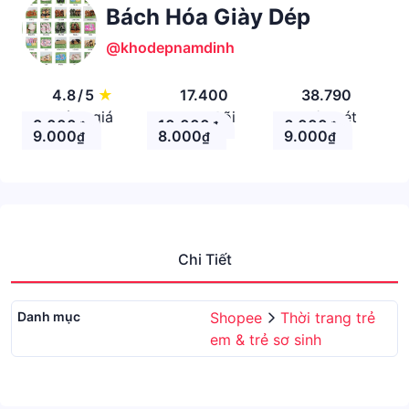
Bách Hóa Giày Dép
@khodepnamdinh
4.8
/
5
★
17.400
38.790
Đánh giá
Theo Dõi
Nhận xét
8.000
10.000
6.000
₫
₫
₫
9.000
8.000
9.000
₫
₫
₫
Chi Tiết
Danh mục
Shopee
Thời trang trẻ
em & trẻ sơ sinh