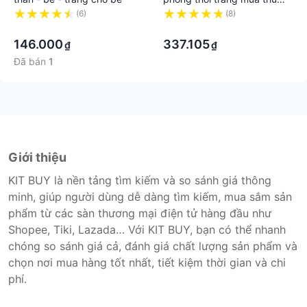
phong cách Hàn Quốc cho
(6)
(8)
·
nữ 2021
·
146.000
337.105
₫
₫
Đã bán
1
Giới thiệu
KIT BUY là nền tảng tìm kiếm và so sánh giá thông
minh, giúp người dùng dễ dàng tìm kiếm, mua sắm sản
phẩm từ các sàn thương mại điện tử hàng đầu như
Shopee, Tiki, Lazada… Với KIT BUY, bạn có thể nhanh
chóng so sánh giá cả, đánh giá chất lượng sản phẩm và
chọn nơi mua hàng tốt nhất, tiết kiệm thời gian và chi
phí.