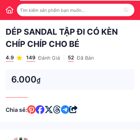
1
/
1
DÉP SANDAL TẬP ĐI CÓ KÈN
CHÍP CHÍP CHO BÉ
4.9
149
52
Đánh Giá
Đã Bán
6.000
₫
Chia sẻ: