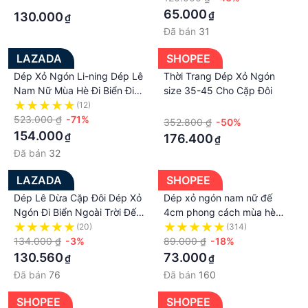
·
65.000
₫
130.000
₫
Đã bán
31
LAZADA
SHOPEE
Dép Xỏ Ngón Li-ning Dép Lê
Thời Trang Dép Xỏ Ngón
Nam Nữ Mùa Hè Đi Biển Đi
size 35-45 Cho Cặp Đôi
Bên Ngoài Cặp Đôi Đi Biển
(12)
·
Chống Mùi Chống Trượt Chịu
523.000 ₫
-71%
352.800 ₫
-50%
Mài Mòn Thương Hiệu Nổi
154.000
₫
176.400
₫
Tiếng Xỏ Ngón
Đã bán
32
LAZADA
SHOPEE
Dép Lê Dừa Cặp Đôi Dép Xỏ
Dép xỏ ngón nam nữ đế
Ngón Đi Biển Ngoài Trời Đế
4cm phong cách mùa hè
Dày Slide Đi Bên Ngoài Nam
cho cặp đôi
(20)
(314)
Dép Lê Yeezy Mùa Hè Nam
134.000 ₫
-3%
89.000 ₫
-18%
Thời Trang
130.560
73.000
₫
₫
Đã bán
76
Đã bán
160
SHOPEE
SHOPEE