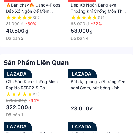
🔥Bán chạy🔥 Candy-Flops
Dép Xỏ Ngón Bằng eva
Dép Xỏ Ngón Đế Mềm
Thoáng Khí Chống Mòn Thời
Chống Trượt Đơn Giản Cho
Trang Mùa Hè Cho Cặp Đôi
(21)
(151)
Cặp Đôi Crush072
81.000 ₫
-50%
68.000 ₫
-22%
40.500
53.000
₫
₫
Đã bán
2
Đã bán
4
Sản Phẩm Liên Quan
LAZADA
LAZADA
Cân Sức Khỏe Thông Minh
Bút dạ quang viết bảng đen
Rapido RSB02-S Có
ngòi 8mm, bút bảng kính
Bluetooth Phân Tích Các Chỉ
điện tử - Bút vẽ trang trí
(99)
·
Số Cơ Thể, Cân Sức Khỏe
579.600 ₫
-44%
menu
·
Loại Nào Tốt, Cân Điện Tử
322.000
₫
23.000
₫
Đo Sức Khỏe, Cân Sức Khỏe
Đã bán
1
Điện Tử, Cân Sức Khỏe
Bluetooth, Can Suc Khoe
LAZADA
LAZADA
Rapido, Can Suc Khoe