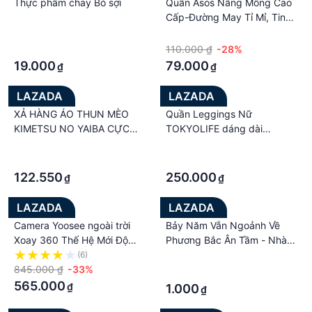
Thực phẩm chay Bó sợi
Quần Asos Nâng Mông Cao
Cấp-Đường May Tỉ Mỉ, Tinh
Tế -Dễ Kết Hợp Với Các
·
·
Trang Phục, Phụ Kiện Khác -
·
110.000 ₫
-28%
BCTHIENDUONGNOIY
19.000
79.000
₫
₫
LAZADA
LAZADA
XẢ HÀNG ÁO THUN MÈO
Quần Leggings Nữ
KIMETSU NO YAIBA CỰC
TOKYOLIFE dáng dài
NGẦU
I9LGG500H
·
·
·
·
122.550
250.000
₫
₫
LAZADA
LAZADA
Camera Yoosee ngoài trời
Bảy Năm Vẫn Ngoảnh Về
Xoay 360 Thế Hệ Mới Độ
Phương Bắc Ân Tầm - Nhà
Phân giải 3.0Mpx
Sách Cindy
(6)
·
1920X1080P Với 24 LED
845.000 ₫
-33%
·
Nhìn Đêm Rõ Nét
565.000
₫
1.000
₫