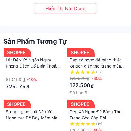
Sản Phẩm Tương Tự
SHOPEE
SHOPEE
Lật Dép Xỏ Ngón Ngựa
Dép xỏ ngón đế bằng thiết
Phong Cách Cổ Điển Thoáng
kế đơn giản thời trang mùa
Khí Phiên Bản Nâng Cấp
hè cho cặp đôi
·
(52)
Màu Hồng Phiên Bản Nâng
175.000 ₫
-30%
810.198 ₫
-10%
Cấp Thời Trang Cho Cặp Đôi
122.500
₫
729.179
₫
Vjr
Đã bán
3
SHOPEE
SHOPEE
Stepping on shit Dép Xỏ
Dép Xỏ Ngón Đế Bằng Thời
Ngón eva Đế Dày Mềm Mại
Trang Cho Cặp Đôi
Đơn Giản Thời Trang Mùa Hè
·
(15)
Dành Cho Cặp Đôi
120.000 ₫
-46%