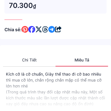
70.300
₫
Chia sẻ:
Chi Tiết
Miêu Tả
Kích cỡ là cỡ chuẩn, Giày thể thao đi cỡ bao nhiêu
thì mua cỡ lớn, chân rộng chân mập có thể mua cỡ
lớn hơn nhé
(Trong quá trình thay đổi cập nhật mẫu này, Một số
kích thước màu sắc lần lượt được cập nhật thành cối
xay gió đáy nhựa cao su nâng cao độ ổn định)