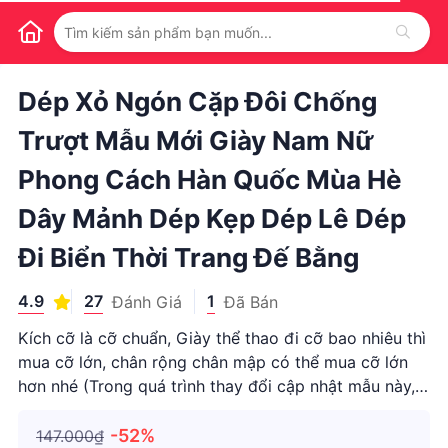
1
/
1
Dép Xỏ Ngón Cặp Đôi Chống
Trượt Mẫu Mới Giày Nam Nữ
Phong Cách Hàn Quốc Mùa Hè
Dây Mảnh Dép Kẹp Dép Lê Dép
Đi Biển Thời Trang Đế Bằng
4.9
27
1
Đánh Giá
Đã Bán
Kích cỡ là cỡ chuẩn, Giày thể thao đi cỡ bao nhiêu thì
mua cỡ lớn, chân rộng chân mập có thể mua cỡ lớn
hơn nhé (Trong quá trình thay đổi cập nhật mẫu này,
Một số kích thước màu sắc lần lượt được cập nhật
thành cối xay gió đáy nhựa cao su nâng cao độ ổn đị
-52%
147.000₫