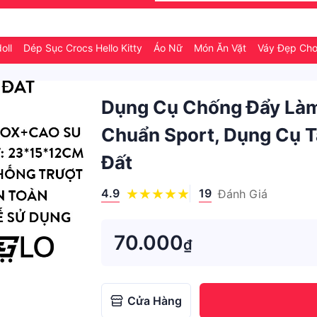
oll
Dép Sục Crocs Hello Kitty
Áo Nữ
Món Ăn Vặt
Váy Đẹp Ch
Dụng Cụ Chống Đẩy Làm
Chuẩn Sport, Dụng Cụ T
Đất
4.9
19
Đánh Giá
70.000
₫
Cửa Hàng