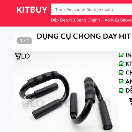
KITBUY
Dép Đẹp Nữ Sang Chảnh
Áo Kiểu Babyd
1
/
1