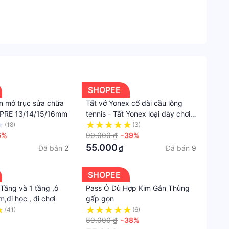
SHOPEE
ôn mở trục sửa chữa
Tất vớ Yonex cổ dài cầu lông
PRE 13/14/15/16mm
tennis - Tất Yonex loại dày chơi
thể thao, Chống mùi, mềm mại,
(18)
(3)
6%
thấm hút mồ hôi SESAN01
90.000 ₫
-39%
55.000
Đã bán
2
Đã bán
9
₫
SHOPEE
Tầng và 1 tầng ,ô
Pass Ô Dù Hợp Kim Gắn Thùng
m,đi học , đi chơi
gấp gọn
(41)
(6)
89.000 ₫
-38%