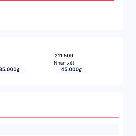
211.509
Nhận xét
85.000
45.000
₫
₫