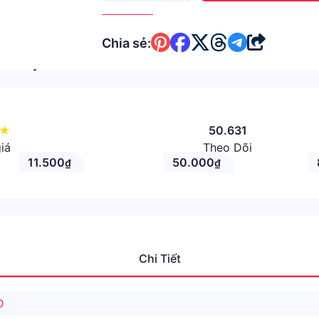
Chia sẻ:
★
50.631
iá
Theo Dõi
11.500
50.000
₫
₫
Chi Tiết
D