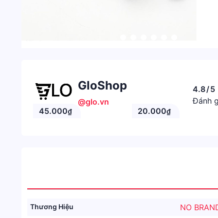
GloShop
4.8
/
5
Đánh g
@glo.vn
45.000
20.000
₫
₫
Thương Hiệu
NO BRAN