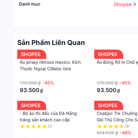
Danh mục
Shopee
Sản Phẩm Liên Quan
SHOPEE
SHOPEE
Áo jersey retrooo mexico. Kích
Áo Bóng Rổ In Chữ j
Thước Ngoại Cỡlaloc bkb
·
·
170.000 ₫
-45%
170.000 ₫
-45%
93.500
93.500
₫
₫
SHOPEE
SHOPEE
- Bộ áo thi đấu của Đà Nẵng
Cnabpc Tre Chuông
trắng sân khách cao cấp
Gió Thủ Công Cho S
Ngoài Trời Sân Tran
(5)
(9)
·
Thiền Thư Giãn Hợp
614.038 ₫
-48%