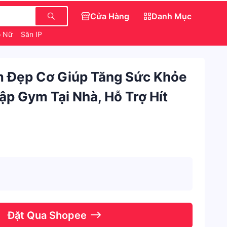
Cửa Hàng
Danh Mục
o Nữ
Săn IPhone 0 Đồng
Quần Jean Nữ Ngắn
 Đẹp Cơ Giúp Tăng Sức Khỏe
ập Gym Tại Nhà, Hỗ Trợ Hít
Đặt Qua Shopee