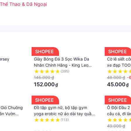
Thể Thao & Dã Ngoại
SHOPEE
SHOPEE
ersey
Giày Bóng Đá 3 Sọc Wika Da
Cờ lê siết c
Nhăn Chính Hãng - King Leo
xe đạp TOO
Football
(395)
145.000 ₫
48.000 ₫
-
152.000
45.000
₫
₫
SHOPEE
SHOPEE
 Gió Chuông
Đồ tập gym nữ, bộ tập gym
Ô Đội Đầu 2 
ân Vườn
yoga erobic nữ áo dài tay quần
câu cá, đi là
g Trí Nhà
dài chất liệu co giãn 4 chiều
(113)
 Tác Bán
thấm hút tốt tôn dáng cực
·
49.000 ₫