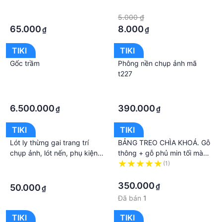
nhật - Smart Baby
·
·
·
5.000 ₫
65.000
8.000
₫
₫
TIKI
TIKI
Gốc trầm
Phông nền chụp ảnh mã
t227
·
·
·
·
6.500.000
390.000
₫
₫
TIKI
TIKI
Lót ly thừng gai trang trí
BẢNG TREO CHÌA KHOÁ. Gỗ
chụp ảnh, lót nến, phụ kiện
thông + gỗ phủ min tối màu,
decor phong cách vintage
Size 42*25cm, nội dung dán
·
(1)
nổi. PMV-BTCK001
·
·
350.000
₫
50.000
₫
Đã bán
1
TIKI
TIKI