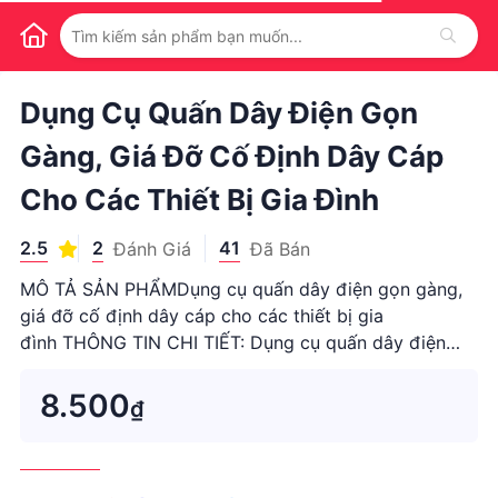
1
/
1
Dụng Cụ Quấn Dây Điện Gọn
Gàng, Giá Đỡ Cố Định Dây Cáp
Cho Các Thiết Bị Gia Đình
2.5
2
41
Đánh Giá
Đã Bán
MÔ TẢ SẢN PHẨMDụng cụ quấn dây điện gọn gàng,
giá đỡ cố định dây cáp cho các thiết bị gia
đình THÔNG TIN CHI TIẾT: Dụng cụ quấn dây điện
gọn gàng, giá đỡ cố định dây cáp cho các thiết bị gia
đình ...
8.500
₫