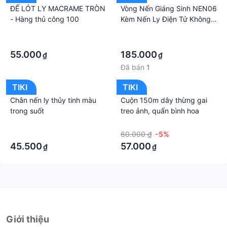
ĐẾ LÓT LY MACRAME TRÒN
Vòng Nến Giáng Sinh NEN06
- Hàng thủ công 100
Kèm Nến Ly Điện Tử Không
Khói Trang Trí Noel Vintage
·
·
·
·
55.000
185.000
₫
₫
Đã bán
1
TIKI
TIKI
Chân nến ly thủy tinh màu
Cuộn 150m dây thừng gai
trong suốt
treo ảnh, quấn bình hoa
·
·
·
60.000 ₫
-5%
45.500
57.000
₫
₫
Giới thiệu