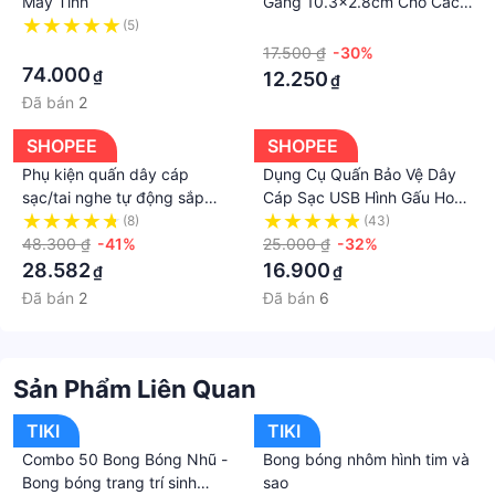
Máy Tính
Gàng 10.3x2.8cm Cho Các
#Móc_Dán_Tường_Chịu_Lực #moc #dan #tuong
Thiết Bị Gia Đình Tiện Dụng
(5)
·
#treo #day #sac #dien #thoai #gia #cay #treo
·
17.500 ₫
-30%
#dungcu #thietbi #tienich #nhacua #doisong
74.000
₫
12.250
₫
#moc_treo_tuong #moctreotuong
Đã bán
2
#moctreodaydienGiá sản phẩm trên Tiki đã bao
gồm thuế theo luật hiện hành. Bên cạnh đó, tuỳ vào
SHOPEE
SHOPEE
loại sản phẩm, hình thức và địa chỉ giao hàng mà có
Phụ kiện quấn dây cáp
Dụng Cụ Quấn Bảo Vệ Dây
thể phát sinh thêm chi phí khác như phí vận chuyển,
sạc/tai nghe tự động sắp
Cáp Sạc USB Hình Gấu Hoạt
phụ phí hàng cồng kềnh, thuế nhập khẩu (đối với
xếp gọn gàng cho điện thoại
Hình Dễ Thương Cho Tất Cả
(8)
(43)
48.300 ₫
-41%
Điện Thoại
25.000 ₫
-32%
đơn hàng giao từ nước ngoài có giá trị trên 1 triệu
28.582
16.900
₫
₫
đồng).....
Đã bán
2
Đã bán
6
Sản Phẩm Liên Quan
TIKI
TIKI
Combo 50 Bong Bóng Nhũ -
Bong bóng nhôm hình tim và
Bong bóng trang trí sinh
sao