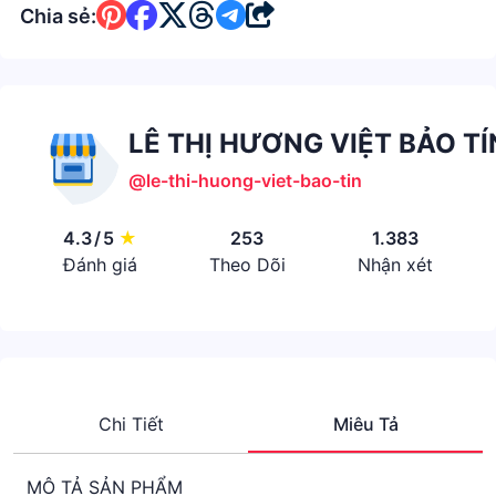
Chia sẻ:
LÊ THỊ HƯƠNG VIỆT BẢO TÍ
@le-thi-huong-viet-bao-tin
4.3
/
5
★
253
1.383
Đánh giá
Theo Dõi
Nhận xét
Chi Tiết
Miêu Tả
MÔ TẢ SẢN PHẨM