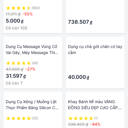
Không Gỉ Tiện Dụng
Nhựa Cà Phê Máy Đánh
(882)
·
Trứng Cầm Tay Phối Điện
11.211 ₫
-55%
·
Trứng Be Frother Sữa Rửa
5.000
₫
Mặt Foamer Dụng Cụ Nhà
738.507
₫
Bếp
Đã bán
102
Dụng Cụ Massage Vùng Cổ
Dụng cụ chà gót chân có tay
Vai Gáy, Máy Massage Thiết
cầm
Kế Hình Chữ U Cầm Tay Tiện
(89)
·
Lợi
43.000 ₫
-27%
·
31.597
₫
40.000
₫
Đã bán
7
Dụng Cụ Xẻng / Muỗng Lật
Khay Bánh MÌ màu VÀNG
Thực Phẩm Bằng Silicon Có
ĐỒNG SIÊU ĐẸP CAO CẤP.
Tay Cầm Bằng Thép Không
Khuôn Bánh mì Pháp
(35)
(1)
Gỉ Cao Cấp
Baguette Thép Carbon
·
338.400 ₫
-44%
CHỐNG DÍNH, nặng dày