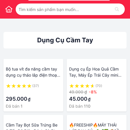
Dụng Cụ Cầm Tay
Bộ tua vít đa năng cầm tay
Dụng cụ Ép Hoa Quả Cầm
dụng cụ tháo lắp điện thoại
Tay, Máy Ép Trái Cây mini
máy tính laptop tô vít 44/31
Cầm Tay Tiện Dụng Hàng
(37)
(70)
linh kiện nhỏ gọn tiện dụng
Hót
·
49.000 ₫
-8%
44 in 1
295.000
45.000
₫
₫
Đã bán
1
Đã bán
110
Cầm Tay Bọt Sữa Trứng Be
🔥FREESHIP🔥MÁY THÁI