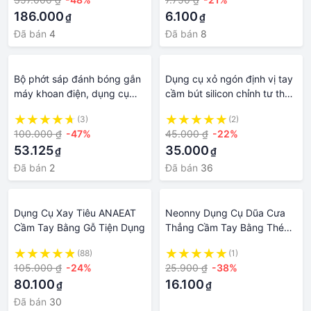
Cụ Điện U
186.000
6.100
₫
₫
Đã bán
4
Đã bán
8
Bộ phớt sáp đánh bóng gắn
Dụng cụ xỏ ngón định vị tay
máy khoan điện, dụng cụ
cầm bút silicon chỉnh tư thế,
chế máy đánh bóng xe ô tô
đệm tay cầm bút đúng cho
(3)
(2)
cầm tay mini 11 chiếc 3 inch
bé tập viết - Bộ gồm 4 sản
100.000 ₫
-47%
45.000 ₫
-22%
phẩm tương ứng 4 giai đoạn
53.125
35.000
₫
₫
cầm bứt - Hàng chính hãng
Đã bán
2
Đã bán
36
Dụng Cụ Xay Tiêu ANAEAT
Neonny Dụng Cụ Dũa Cưa
Cầm Tay Bằng Gỗ Tiện Dụng
Thẳng Cầm Tay Bằng Thép
Răng Giữa Chất Lượng Cao
(88)
(1)
105.000 ₫
-24%
25.900 ₫
-38%
80.100
16.100
₫
₫
Đã bán
30