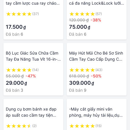
tay cầm lược cua ray cháo
cá đa năng Lock&Lock lưỡi
rây bột lược inox dụng cụ
bào thép không gỉ tay cầm
(37)
(57)
lọc nẹp viền chắc chắn
silicone LOL127
·
120.000 ₫
-38%
17.500
75.000
₫
₫
Đã bán
6
Đã bán
6
Bộ Lục Giác Sửa Chữa Cầm
Máy Hút Mũi Cho Bé Sơ Sinh
Tay Đa Năng Tua Vít 16-in-1,
Cầm Tay Cao Cấp Dụng Cụ
Dùng Lắp Giáp, Sửa Chữa
Hút Mũi Cho Bé An Toàn
(14)
(43)
Xe Đạp
Không Đau Tổn Thương Cho
55.000 ₫
-47%
618.000 ₫
-50%
Trẻ Hút Mũi Cho Trẻ
29.000
309.000
₫
₫
Đã bán
3
Đã bán
9
Dụng cụ bơm bánh xe đạp
-Máy cắt giấy mini văn
áp suất cao cầm tay tiện
phòng, máy hủy tài liệu,dụng
dụng cho xe đạp leo núi
cụ cắt nhỏ giấy A4 cầm tay
(2)
(15)