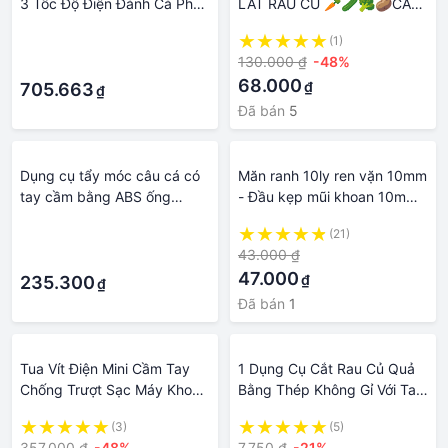
3 Tốc Độ Điện Đánh Cà Phê
LÁT RAU CỦ 🥕🥒🥦🥔CẦM
Bọt Sữa Phối USB Sạc Máy
TAY ĐA NĂNG 4 in 1 - Dụng
·
(1)
Xay Thực Phẩm Dụng Cụ
Cụ Thái Rau Củ Quả Đa
130.000 ₫
-48%
·
Nhà Bếp
Năng VEGETABLE CUTT
68.000
₫
705.663
₫
Đã bán
5
Dụng cụ tẩy móc câu cá có
Măn ranh 10ly ren vặn 10mm
tay cầm bằng ABS ống
- Đầu kẹp mũi khoan 10mm -
nhôm và móc bằng thép
phụ tùng quạt dụng cụ cầm
·
(21)
không gỉ
tay
43.000 ₫
·
47.000
₫
235.300
₫
Đã bán
1
Tua Vít Điện Mini Cầm Tay
1 Dụng Cụ Cắt Rau Củ Quả
Chống Trượt Sạc Máy Khoan
Bằng Thép Không Gỉ Với Tay
Sạc USB Tua Vít Điện Hộ Gia
Cầm Nhựa
(3)
(5)
Đình Sửa Chữa Tự Làm Dụng
357.000 ₫
-48%
7.750 ₫
-21%