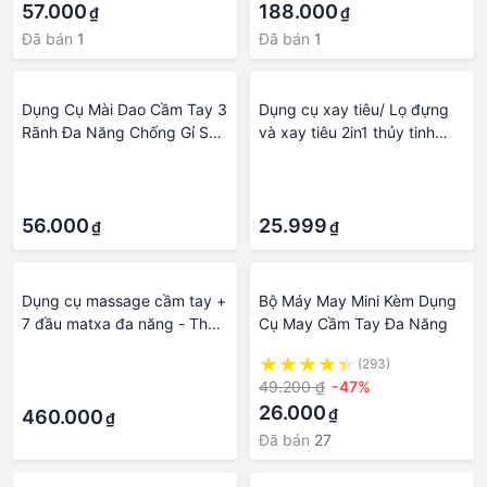
57.000
188.000
₫
₫
cầm chắc tay, dạng chảo
mâm lớn 3 Sóng. có nhiều lổ
Đã bán
1
Đã bán
1
nhỏ thoáng khí. Dụng cụ làm
bánh Mì nướng Không dính
phù hợp lò nướng GIA ĐÌNH
Dụng Cụ Mài Dao Cầm Tay 3
Dụng cụ xay tiêu/ Lọ đựng
Rãnh Đa Năng Chống Gỉ Sét
và xay tiêu 2in1 thủy tinh
Tay Cầm Chắc Chắn
cầm tay.
·
·
·
·
56.000
25.999
₫
₫
Dụng cụ massage cầm tay +
Bộ Máy May Mini Kèm Dụng
7 đầu matxa đa năng - Thư
Cụ May Cầm Tay Đa Năng
giãn đa điểm tay chân lưng
·
(293)
bụng vai gáy
49.200 ₫
-47%
·
26.000
₫
460.000
₫
Đã bán
27