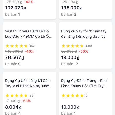
175.780 ₫
-42%
125.000 ₫
102.070
135.000
₫
₫
Đã bán
1
Đã bán
2
Vastar Universal Cờ Lê Đo
Dụng cụ xay tỏi ớt cầm tay
Lực Đầu 7-19MM Cờ Lê Ổ
đa năng tiện dụng dây rút
Cắm Cần Siết Tay Áo Dụng
(167)
(146)
Cụ Cầm Tay
146.000 ₫
-46%
38.000 ₫
-50%
78.567
19.000
₫
₫
Đã bán
9
Đã bán
17
Dụng Cụ Uốn Lông Mi Cầm
Dụng Cụ Đánh Trứng - Phới
Tay Mini Bằng Nhựa/Dụng
Lồng Khuấy Bột Cầm Tay
Cụ Làm Đẹp
Bằng Thép Không Gỉ
(23)
(8)
Tholeshop 1071
17.000 ₫
-53%
·
8.004
10.000
₫
₫
Đã bán
4
Đã bán
1