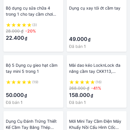
Bộ dụng cụ sửa chữa 4
Dụng cụ xay tỏi ớt cầm tay
trong 1 cho tay cầm chơi
game Nintendo Switch
(3)
·
28.000 ₫
-20%
·
22.400
₫
49.000
₫
Đã bán
1
Bộ 5 Dụng cụ gieo hạt cầm
Mài dao kéo LocknLock đa
tay mini 5 trong 1
năng cầm tay CKK113,
CKK114 , dụng cụ mài dao
(19)
(16)
đa năng Lock&Lock-
·
268.000 ₫
-41%
K2CMALL
50.000
158.000
₫
₫
Đã bán
1
Đã bán
1
Dụng Cụ Đánh Trứng Thiết
Mới Mini Tay Cầm Điện Máy
Kế Cầm Tay Bằng Thép
Khuấy Nồi Cấu Hình Cốc