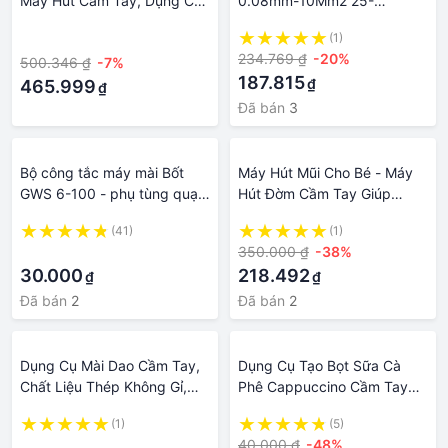
Máy Hút Cầm Tay, Dụng Cụ
0.08mm-10Mm2 25-
Làm Sạch Lông Cho Chó
7AWG&amp;Kìm Bấm Cầm
·
(1)
Mèo
Tay 6-6 0.08-6Mm2 25-
234.769 ₫
-20%
500.346 ₫
-7%
10AWG Chất Lượng Cao
187.815
₫
465.999
₫
Đã bán
3
Bộ công tắc máy mài Bốt
Máy Hút Mũi Cho Bé - Máy
GWS 6-100 - phụ tùng quạt
Hút Đờm Cầm Tay Giúp
Bosch máy cắt dụng cụ cầm
Thông Mũi Nghẹt Mũi Cho
(41)
(1)
tay 1 tấc
Trẻ Dụng Cụ Hút Mũi Cho Bé
·
350.000 ₫
-38%
An Toàn Không Đau - 6 Chế
30.000
218.492
₫
₫
Độ Hút - Máy Hút Mũi An
Toàn Cho Bé
Đã bán
2
Đã bán
2
Dụng Cụ Mài Dao Cầm Tay,
Dụng Cụ Tạo Bọt Sữa Cà
Chất Liệu Thép Không Gỉ,
Phê Cappuccino Cầm Tay
Mài Dao Nhanh Bén Siêu
Không Dây Bằng Kim Loại
(1)
(5)
Tiện Lợi
·
40.000 ₫
-48%