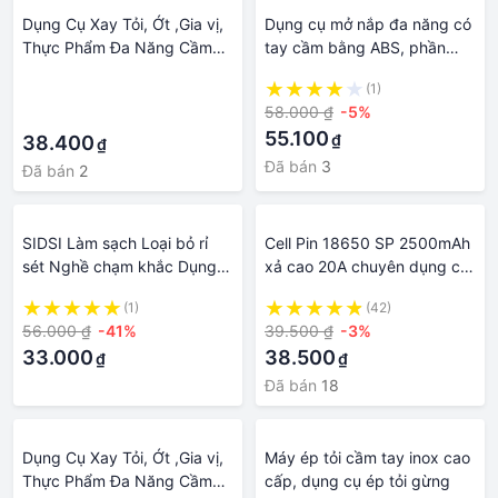
Dụng Cụ Xay Tỏi, Ớt ,Gia vị,
Dụng cụ mở nắp đa năng có
Thực Phẩm Đa Năng Cầm
tay cầm bằng ABS, phần
Tay
đầu bằng thép không gỉ an
·
(1)
toàn GGOMi Hàn Quốc
58.000 ₫
-5%
·
GG615
55.100
₫
38.400
₫
Đã bán
3
Đã bán
2
SIDSI Làm sạch Loại bỏ rỉ
Cell Pin 18650 SP 2500mAh
sét Nghề chạm khắc Dụng
xả cao 20A chuyên dụng cụ
cụ cầm tay Máy mài Bàn
cầm tay
(1)
(42)
chải đánh bóng Bàn chải
56.000 ₫
-41%
39.500 ₫
-3%
dây đồng thau Dụng cụ điện
33.000
38.500
₫
₫
quay Bánh xe dây
Đã bán
18
Dụng Cụ Xay Tỏi, Ớt ,Gia vị,
Máy ép tỏi cầm tay inox cao
Thực Phẩm Đa Năng Cầm
cấp, dụng cụ ép tỏi gừng