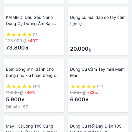
KAIMEIDI Dâu Gấu Nano
Dụng cụ mài dao có tay cầm
Dụng Cụ Dưỡng Ẩm Sạc
tiện lợi
USB Máy Phun Cầm Tay Di
(1)
·
Động Mặt Dưỡng Làm Đẹp
123.000 ₫
-40%
·
Nhạc Cụ
73.800
₫
20.000
₫
Bơm bóng mini dành cho
Dụng Cụ Cầm Tay mini Mềm
bóng nhỏ xíu hoặc bóng chữ
Mại
- Dụng cụ bơm hơi cầm tay
(413)
(11)
mini sử dụng tiện lợi
11.000 ₫
-46%
9.857 ₫
-33%
5.900
6.600
₫
₫
Đã bán
157
Máy Hút Lông Thú Cưng,
Dụng Cụ Nối Dây Điện 10S