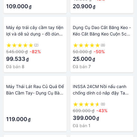
109.000
20.900
₫
₫
Máy ép trái cây cầm tay tiện
Dụng Cụ Dao Cắt Băng Keo -
lợi và dễ sử dụng - đồ dùng
Kéo Cắt Băng Keo Cuộn 5cm
nhà bếp - nhà cửa và đời
Cầm Tay Thương Hiệu Dân
(2)
(8)
sống - thiết bị chế biến thực
Hoa Vừa Và Lớn
545.000 ₫
-82%
50.000 ₫
-50%
phẩm - dụng cụ xay nghiền
99.533
25.000
₫
₫
ép - dụng cụ ép trái trái cây
bằng tay - đồ dùng phòng
Đã bán
8
Đã bán
7
ăn - máy ép hoa quả tiện
dụng
Máy Thái Lát Rau Củ Quả Để
INSSA 24CM Nồi nấu canh
Bàn Cầm Tay- Dụng Cụ Bào
chống dính có nắp đậy Tay
Sợi, Cắt Lát Rau Củ Đa Năng
cầm chống trầy xước Dụng
·
(8)
4in1
cụ nấu ăn tốt cho sức khỏe,
699.000 ₫
-43%
·
bếp từ không chứa
399.000
₫
119.000
₫
Đã bán
1