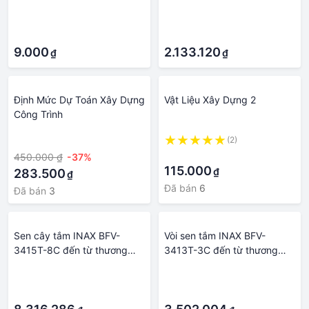
Món bằng vật liệu thép xây
Áp ,tay sen 1 chế độ - Vật
·
·
dựng Móc Khóa
liệu xây dựng Big H
·
·
9.000
2.133.120
₫
₫
Định Mức Dự Toán Xây Dựng
Vật Liệu Xây Dựng 2
Công Trình
·
(2)
·
450.000 ₫
-37%
115.000
₫
283.500
₫
Đã bán
6
Đã bán
3
Sen cây tắm INAX BFV-
Vòi sen tắm INAX BFV-
3415T-8C đến từ thương
3413T-3C đến từ thương
hiệu thiết bị vệ sinh INAX -
hiệu thiết bị vệ sinh INAX -
·
·
Vật liệu xây dựng Big H
Vật liệu xây dựng Big H
·
·