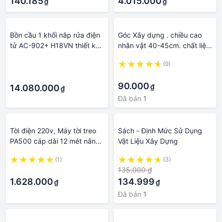
140.185
4.015.000
₫
₫
Bồn cầu 1 khối nắp rửa điện
Góc Xây dựng . chiều cao
tử AC-902+ H18VN thiết kế
nhân vật 40-45cm. chất liệu
mới đơn giản, gọn gàng và
bìa carton phối nỉ
·
(9)
sang trọng - Vật liệu xây
·
·
dựng Big H
90.000
₫
14.080.000
₫
Đã bán
1
Tời điện 220v, Máy tời treo
Sách - Định Mức Sử Dụng
PA500 cáp dài 12 mét nâng
Vật Liệu Xây Dựng
hạ vật liệu xây dựng
(1)
(3)
·
135.000 ₫
1.628.000
134.999
₫
₫
Đã bán
1