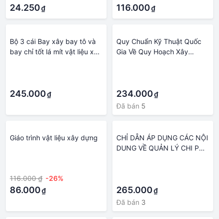
24.250
116.000
₫
₫
Bộ 3 cái Bay xây bay tô và
Quy Chuẩn Kỹ Thuật Quốc
bay chỉ tốt lá mít vật liệu xây
Gia Về Quy Hoạch Xây
dựng đặc biệt tốt
Dựng, Quy Chuẩn Về Nhà
·
·
Chung Cư, Quy Chuẩn Sản
·
·
Phẩm, Hàng Hóa Vật Liệu
245.000
Xây Dựng, Xử Phạt Vi Phạm
234.000
₫
₫
Hành Chính Trong Hoạt
Đã bán
5
Động Đầu Tư Xây Dựng
Giáo trình vật liệu xây dựng
CHỈ DẪN ÁP DỤNG CÁC NỘI
DUNG VỀ QUẢN LÝ CHI PHÍ
ĐẦU TƯ, VẬT LIỆU, CHẤT
·
·
LƯỢNG, THI CÔNG VÀ BẢO
116.000 ₫
-26%
·
TRÌ CÔNG TRÌNH XÂY
86.000
DỰNG
265.000
₫
₫
Đã bán
3