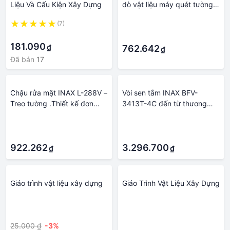
Liệu Và Cấu Kiện Xây Dựng
dò vật liệu máy quét tường,
máy dò xây dựng với chỉ
(7)
·
báo ánh sáng LCD / Cảnh
·
·
báo âm thanh, phát hiện kim
181.090
₫
loại, dây điện, đinh tán bằng
762.642
₫
gỗ trong tường
Đã bán
17
Chậu rửa mặt INAX L-288V –
Vòi sen tắm INAX BFV-
Treo tường .Thiết kế đơn
3413T-4C đến từ thương
giản với lòng chậu sâu, rộng
hiệu thiết bị vệ sinh INAX -
·
·
- Vật liệu xây dựng Big H
Vật liệu xây dựng Big H
·
·
922.262
3.296.700
₫
₫
Giáo trình vật liệu xây dựng
Giáo Trình Vật Liệu Xây Dựng
·
·
25.000 ₫
-3%
·