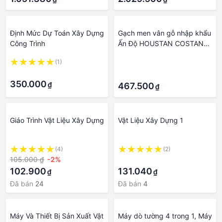
Định Mức Dự Toán Xây Dựng
Gạch men vân gỗ nhập khẩu
Công Trình
Ấn Độ HOUSTAN COSTANO
- Vật liệu xây dựng BigH
(1)
·
·
·
350.000
₫
467.500
₫
Giáo Trình Vật Liệu Xây Dựng
Vật Liệu Xây Dựng 1
(4)
(2)
105.000 ₫
-2%
·
102.900
131.040
₫
₫
Đã bán
24
Đã bán
4
Máy Và Thiết Bị Sản Xuất Vật
Máy dò tường 4 trong 1, Máy