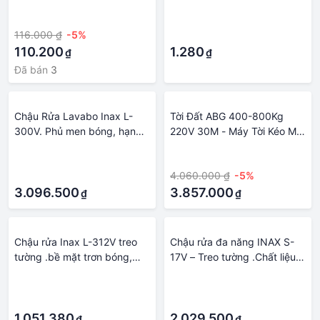
Gạch đinh - gạch xây dựng
·
·
Gạch đinh gạch lát nền gạch
116.000 ₫
-5%
·
ốp tường gạch gạch ống
110.200
gạch men - Hà Nội, TP Hồ
1.280
₫
₫
Chí Minh, Đà Nẵng
Đã bán
3
Chậu Rửa Lavabo Inax L-
Tời Đất ABG 400-800Kg
300V. Phủ men bóng, hạn
220V 30M - Máy Tời Kéo Mặt
chế vi khuẩn - Vật liệu xây
Đất Là Sản Phẩm Được
·
·
dựng Big H
Chuyên Dùng Kéo Vật Liệu
·
4.060.000 ₫
-5%
Xây Dựng, Hàng Hóa, Nhà
3.096.500
Xưởng - Hàng Chính Hãng
3.857.000
₫
₫
Chậu rửa Inax L-312V treo
Chậu rửa đa năng INAX S-
tường .bề mặt trơn bóng,
17V – Treo tường .Chất liệu
sạch sẽ - Vật liệu xây dựng
làm từ men sứ cao cấp, luôn
·
·
Big H
sáng bóng - Vật liệu xây
·
·
dựng Big H
1.051.380
2.029.500
₫
₫