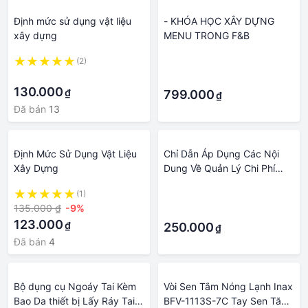
Định mức sử dụng vật liệu
- KHÓA HỌC XÂY DỰNG
xây dựng
MENU TRONG F&B
(2)
·
·
·
130.000
₫
799.000
₫
Đã bán
13
Định Mức Sử Dụng Vật Liệu
Chỉ Dẫn Áp Dụng Các Nội
Xây Dựng
Dung Về Quản Lý Chi Phí
Đầu Tư, Vật Liệu, Chất
(1)
·
Lượng, Thi Công Và Bảo Trì
135.000 ₫
-9%
·
Công Trình Xây Dựng
123.000
₫
250.000
₫
Đã bán
4
Bộ dụng cụ Ngoáy Tai Kèm
Vòi Sen Tắm Nóng Lạnh Inax
Bao Da thiết bị Lấy Ráy Tai 6
BFV-1113S-7C Tay Sen Tăng