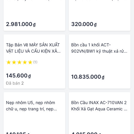
liệu xây dựng Big H
PHẦN SỬA CHỮA, BẢO
·
·
DƯỠNG-SỬ DỤNG VẬT LIỆU
·
·
CHI PHÍ QUẢN LÍ DỰ ÁN VÀ
2.981.000
TƯ VẤN ĐẦU TƯ XÂY DỰNG
320.000
₫
₫
Tập Bản Vẽ MÁY SẢN XUẤT
Bồn cầu 1 khối ACT-
VẬT LIỆU VÀ CẤU KIỆN XÂY
902VN/BW1 kỹ thuật xả rửa
DỰNG
vành Rim Hygiene - Vật liệu
(1)
·
xây dựng Big H
·
·
145.600
₫
10.835.000
₫
Đã bán
2
Nẹp nhôm U5, nẹp nhôm
Bồn Cầu INAX AC-710VAN 2
chữ u, nẹp trang trí, nẹp
Khối Xả Gạt Aqua Ceramic -
trần, nẹp vách ,nẹp gỗ, vật
Vật liệu xây dựng Big H
·
·
liệu xây dựng dễ thi công
·
·