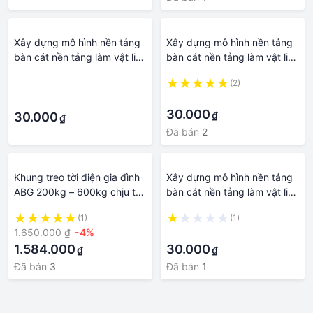
Xây dựng mô hình nền tảng
Xây dựng mô hình nền tảng
bàn cát nền tảng làm vật liệu
bàn cát nền tảng làm vật liệu
mô Thảm Thực Vật Cây Rêu
mô phỏng bột cỏ
·
(2)
Cây Bụi Turf Bãi Cỏ Cỏ
·
·
30.000
₫
30.000
₫
Đã bán
2
Khung treo tời điện gia đình
Xây dựng mô hình nền tảng
ABG 200kg – 600kg chịu tải
bàn cát nền tảng làm vật liệu
lớn, cẩu hàng, nguyên vật
mô phỏng đá thạch anh tự
(1)
(1)
liệu thiết bị xây dựng
nhiên đá nhỏ cát trắng
1.650.000 ₫
-4%
·
1.584.000
30.000
₫
₫
Đã bán
3
Đã bán
1