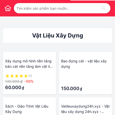
Vật Liệu Xây Dựng
Xây dựng mô hình nền tảng
Bao đựng cát - vật liệu xây
bàn cát nền tảng làm vật liệu
dựng
mô phỏng thảm thực vật cỏ
(1)
·
bụi gai
120.000 ₫
-50%
·
60.000
₫
150.000
₫
Sách - Giáo Trình Vật Liệu
Vatlieuxaydung24h.xyz - Vật
Xây Dựng
liệu xây dựng 24h.xyz -