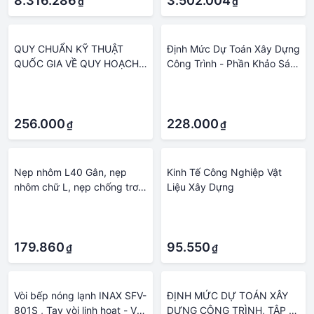
8.316.286
3.502.004
₫
₫
QUY CHUẨN KỸ THUẬT
Định Mức Dự Toán Xây Dựng
QUỐC GIA VỀ QUY HOẠCH
Công Trình - Phần Khảo Sát,
XÂY DỰNG, QUY CHUẨN VỀ
Thí Nghiệm, Sử Dụng Vật
·
·
NHÀ CHUNG CƯ, QUY
Liệu Xây Dựng
·
·
CHUẨN SẢN PHẨM, HÀNG
HÓA VẬT LIỆU XÂY DỰNG,
256.000
228.000
₫
₫
XỬ PHẠT VI PHẠM HÀNH
CHÍNH TRONG HOẠT ĐỘNG
ĐẦU TƯ XÂY DỰNG
Nẹp nhôm L40 Gân, nẹp
Kinh Tế Công Nghiệp Vật
nhôm chữ L, nẹp chống trơn
Liệu Xây Dựng
nhôm, nẹp trang trí, nẹp cầu
·
·
thang, Vật liệu xây dựng dễ
·
·
thi công
179.860
95.550
₫
₫
Vòi bếp nóng lạnh INAX SFV-
ĐỊNH MỨC DỰ TOÁN XÂY
801S , Tay vòi linh hoạt - Vật
DỰNG CÔNG TRÌNH, TẬP 3: