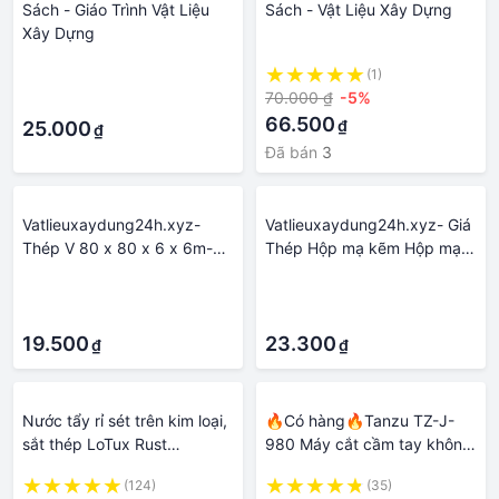
Sách - Giáo Trình Vật Liệu
Sách - Vật Liệu Xây Dựng
Xây Dựng
·
(1)
70.000 ₫
-5%
·
66.500
₫
25.000
₫
Đã bán
3
Vatlieuxaydung24h.xyz-
Vatlieuxaydung24h.xyz- Giá
Thép V 80 x 80 x 6 x 6m-
Thép Hộp mạ kẽm Hộp mạ
vatlieuxaydung24h.xyz - Vật
kẽm 25 x 50 x 1.8
·
·
liệu xây dựng 24h.xyz
vatlieuxaydung24h.xyz- Vật
·
·
liệu xây dựng 24h.xyz
19.500
23.300
₫
₫
Nước tẩy rỉ sét trên kim loại,
🔥Có hàng🔥Tanzu TZ-J-
sắt thép LoTux Rust
980 Máy cắt cầm tay không
Remover, giảm thiểu quá
chổi than dùng pin 21V máy
(124)
(35)
trình oxi hóa trên vật liệu xây
mài pin 8000ah thời lượng