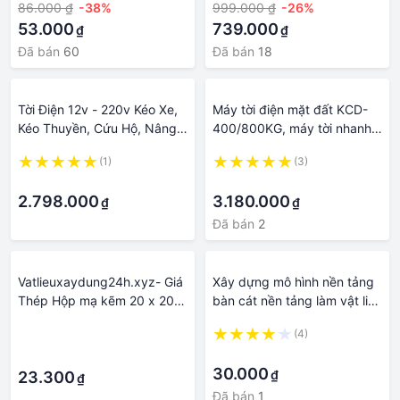
86.000 ₫
-38%
999.000 ₫
-26%
dựng
pin siêu dài
53.000
739.000
₫
₫
Đã bán
60
Đã bán
18
Tời Điện 12v - 220v Kéo Xe,
Máy tời điện mặt đất KCD-
Kéo Thuyền, Cứu Hộ, Nâng
400/800KG, máy tời nhanh
Hạ Vật Liệu Xây Dựng Lên
nâng hạ vật liệu công trình
(1)
(3)
Cao Bảo Hành 1 Năm
xây dựng, vận thăng chuyển
·
·
hàng
2.798.000
3.180.000
₫
₫
Đã bán
2
Vatlieuxaydung24h.xyz- Giá
Xây dựng mô hình nền tảng
Thép Hộp mạ kẽm 20 x 20 x
bàn cát nền tảng làm vật liệu
1.0 vatlieuxaydung24h.xyz-
mô phỏng đá xanh
·
(4)
Vật liệu xây dựng 24h.xyz
·
·
30.000
₫
23.300
₫
Đã bán
1