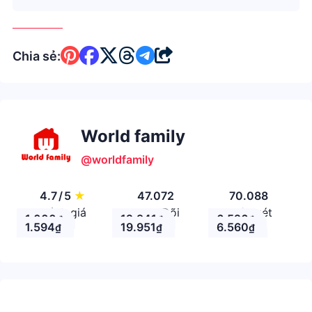
Chia sẻ:
World family
@worldfamily
4.7
/
5
★
47.072
70.088
Đánh giá
Theo Dõi
Nhận xét
1.000
12.941
6.526
₫
₫
₫
1.594
19.951
6.560
₫
₫
₫