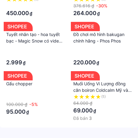
·
Phù Hợp Làm Quà Năm Mới
376.616 ₫
-30%
450.000
264.000
₫
₫
SHOPEE
SHOPEE
Tuyết nhân tạo - hoa tuyết
Đồ chơi mô hình bakugan
bạc - Magic Snow có video
chính hãng - Phos Phos
gốc
·
·
·
·
2.999
220.000
₫
₫
SHOPEE
SHOPEE
Gấu chopper
Muối Uống Vi Lượng đồng
căn boiron Coldcalm Mỹ và
Coryzalia canada hộp 30
·
(1)
ống Date 2025
64.000 ₫
100.000 ₫
-5%
69.000
₫
95.000
₫
Đã bán
3