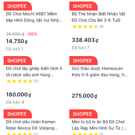
SHOPEE
SHOPEE
Đồ Chơi Mochi X6B7 Mềm
Bộ Thẻ Nhận Biết Nhân Vật
Mại Hình Động Vật Vui Nhộn
Đồ Chơi Cho Bé 3-6 Tuổi
Giảm Căng Thẳng
·
(8)
·
29.500 ₫
-50%
338.403
₫
14.750
₫
Đã bán
7
Đã bán
1
SHOPEE
SHOPEE
Đồ chơi lắp ghép biến hình ô
Siro thảo dược Homeocan
tô robot siêu anh hùng
Kids 0-9 giảm đau họng, ho,
8881-1 Iron man và Hulk
cảm cúm/long đờm Canada
(3)
·
·
cho bé 100ml
·
180.000
₫
275.000
₫
Đã bán
4
SHOPEE
SHOPEE
Đồ chơi siêu nhân Kamen
Mini to bộ lo ân Bộ Đồ Chơi
Rider Revice DX Vistamp
Lắp Ráp Mini Hình Sư Tử /
Selection 04
Sư Tử Phong Cách Dân Tộc
(1)
(1)