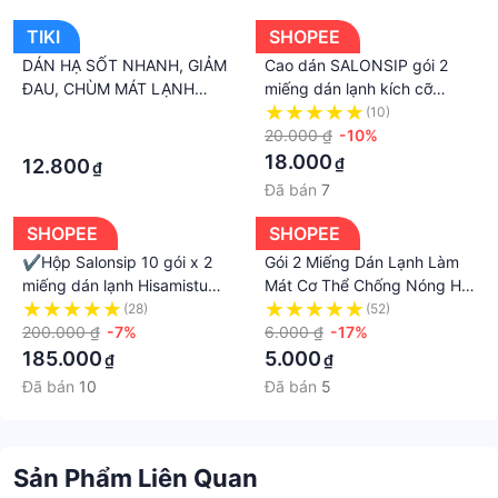
tiếp 3-4 tiếng, giúp người sử dụng có cảm giác mát
TIKI
SHOPEE
lạnh trong nhiều giờ liền
DÁN HẠ SỐT NHANH, GIẢM
Cao dán SALONSIP gói 2
Cách sử dụng sản phẩm cũng rất đơn giản:
ĐAU, CHÙM MÁT LẠNH
miếng dán lạnh kích cỡ
- Chỉ cần bóc và lột bỏ lớp vỏ bên ngoài,rồi dán lên
LICO KID TÁO - GÓI 2
10×14cm
·
(10)
phần cơ thể cần giảm nhiệt
MIẾNG
20.000 ₫
-10%
·
#Miếngdanlammat #miengdanmatlanhmuahe
18.000
₫
12.800
₫
#miengdalanhchohocsinh #miengdanlanh #Lạnh
Đã bán
7
#miengdanmuahe #pad2mieng
#miengdanhuongtraicay #xumishop
SHOPEE
SHOPEE
#lamsaodematme #miengdanlanh
✔️️️Hộp Salonsip 10 gói x 2
Gói 2 Miếng Dán Lạnh Làm
#miengdanlammatcothe #miengdanchongnong
miếng dán lạnh Hisamistu
Mát Cơ Thể Chống Nóng Hạ
#miengdanhasot #lammatcothe
SLP
Sốt - Miếng Dán Tản Nhiệt
(28)
(52)
200.000 ₫
-7%
Chống Say Nắng Mùa Hè
6.000 ₫
-17%
#danchongnangnong #danchongnong
185.000
5.000
₫
₫
#miengdanmuahe
Đã bán
10
Đã bán
5
🍉🍉🍉những lưu ý khi mua sắm🍉🍉🍉
🍎Chúng tôi sẽ gửi hàng nhanh nhất có thể (trừ các
ngày Lễ, Tết và những ngày đơn vị vận chuyển
không làm việc)
Sản Phẩm Liên Quan
🍎nếu có thắc mắc gì về sản phẩm vui lòng