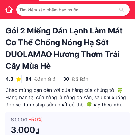
1
/
1
Gói 2 Miếng Dán Lạnh Làm Mát
Cơ Thể Chống Nóng Hạ Sốt
DUOLAMAO Hương Thơm Trái
Cây Mùa Hè
4.8
84
30
Đánh Giá
Đã Bán
Chào mừng bạn đến với cửa hàng của chúng tôi 🍀
Hàng bán tại của hàng là hàng có sẵn, sau khi xuống
đơn sẽ được ship sớm nhất có thể. 🍀hãy theo dõi
của hàng của chúng tôi ngay để nhận mã khuyến mãi
Miếng Dán Làm Mát Lạnh Mùa Hè túi 2 Miếng Dán
-50%
6.000₫
Chống Nóng PAD Giải Nh
3.000
₫