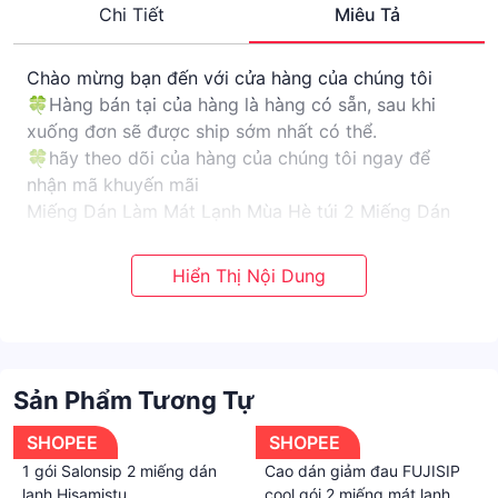
Chi Tiết
Miêu Tả
Chào mừng bạn đến với cửa hàng của chúng tôi
🍀Hàng bán tại của hàng là hàng có sẵn, sau khi
xuống đơn sẽ được ship sớm nhất có thể.
🍀hãy theo dõi của hàng của chúng tôi ngay để
nhận mã khuyến mãi
Miếng Dán Làm Mát Lạnh Mùa Hè túi 2 Miếng Dán
Chống Nóng PAD Giải Nhiệt Mùa Hè Cho Học Sinh
Vị Hoa Quả
- Kích thước: khoảng 15 * 7.8cm
- Chất liệu: nhựa thấm polyme
- Đóng gói: Túi OPP (hai miếng mỗi túi)
Tại Sao Cần Tới Miếng Dán Làm Mát Giảm Nhiệt Độ
Sản Phẩm Tương Tự
Trong Mùa Hè.
- Mùa hè nóng bức ra mồ hôi gây khó chịu cho các
SHOPEE
SHOPEE
bạn học sinh khi tới trường.
1 gói Salonsip 2 miếng dán
Cao dán giảm đau FUJISIP
- Mất tự tin
lạnh Hisamistu
cool gói 2 miếng mát lạnh