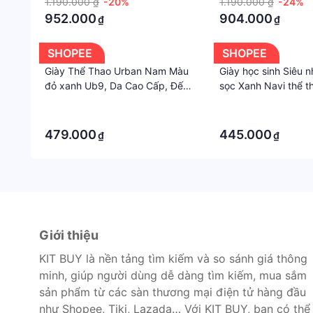
1.190.000 ₫
-20%
1.190.000 ₫
-24%
952.000
904.000
₫
₫
SHOPEE
SHOPEE
Giày Thể Thao Urban Nam Màu
Giày học sinh Siêu 
đỏ xanh Ub9, Da Cao Cấp, Đế
sọc Xanh Navi thể th
Trong Lót Da Thật, Cao Su Tự
trang chính hãng -
·
·
Nhiên Chống Hôi Chân
·
·
479.000
445.000
₫
₫
Giới thiệu
KIT BUY là nền tảng tìm kiếm và so sánh giá thông
minh, giúp người dùng dễ dàng tìm kiếm, mua sắm
sản phẩm từ các sàn thương mại điện tử hàng đầu
như Shopee, Tiki, Lazada… Với KIT BUY, bạn có thể