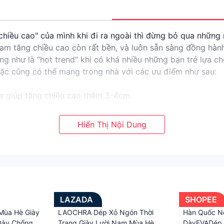
hiều cao" của mình khi đi ra ngoài thì đừng bỏ qua những
nam tăng chiều cao còn rất bền, và luôn sẵn sàng đồng hàn
hư là “hot trend” khi có khá nhiều những bạn trẻ lựa chọn.
hoặc cũng có thể mang trong nhà với các ưu điểm như sau:
a giúp tăng chiều cao thêm 3-4cm.
p để đi chơi.
o cho bạn cảm giác mềm mại không cấn chân khi mang. Chọn
nổi kém chất lượng. Do vậy, chúng tôi đặc biệt quan tâm tớ
 tục theo thị hiếu thời trang trong và ngoài nước sẽ giúp 
m chốn công sở
 bạn đạt được điều đó.
LAZADA
SHOPEE
cần đụng nước là bong keo ngay thì với Giày Dép Thời Trang
Mùa Hè Giày
LAOCHRA Dép Xỏ Ngón Thời
Hàn Quốc N
 Dày Chống
Trang Giày Lười Nam Mùa Hè
DàyEVADép 