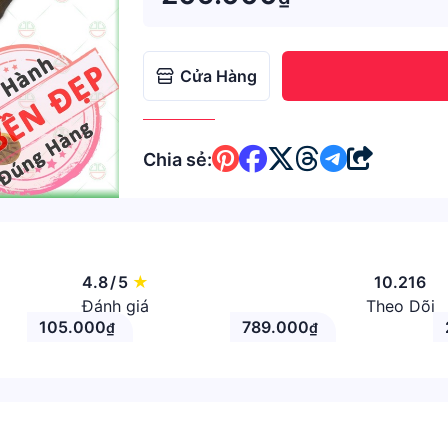
Cửa Hàng
Chia sẻ:
4.8
/
5
★
10.216
Đánh giá
Theo Dõi
105.000
789.000
₫
₫