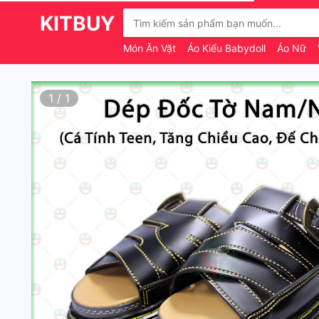
KITBUY
Món Ăn Vặt
Áo Kiểu Babydoll
Áo Nữ
1
/
1