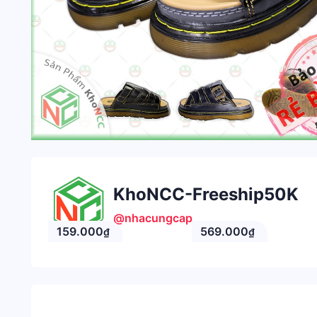
KhoNCC-Freeship50K
@nhacungcap
159.000
569.000
₫
₫