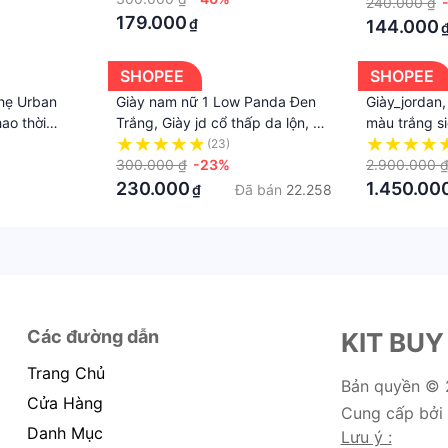
240.000 ₫
179.000
₫
144.000
SHOPEE
SHOPEE
nhẹ Urban
Giày nam nữ 1 Low Panda Đen
Giày_jordan,
ao thời
Trắng, Giày jd cổ thấp da lộn, đế
màu trắng si
 UB9001
tăng chiều cao, bản đẹp full box
nữ
(23)
300.000 ₫
-23%
2.900.000 
230.000
1.450.00
Đã bán
22.258
₫
Các đường dẫn
KIT BUY
Trang Chủ
Bản quyền ©
Cửa Hàng
Cung cấp bởi
Danh Mục
Lưu ý :