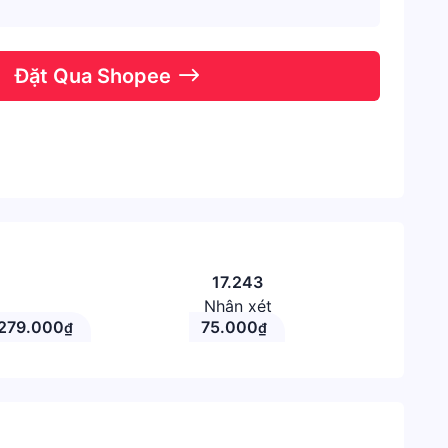
Đặt Qua Shopee
17.243
Nhận xét
279.000
75.000
₫
₫