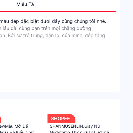
Miêu Tả
Danh
mục
 mẫu dép đặc biệt dưới đây cùng chúng tôi nhé.
Shope
h lâu dài cùng bạn trên mọi chặng đường
 Bởi sự trẻ trung, tiện lợi của mình, dép tăng
Giày
Dép
Nam
Xăng-
 size vừa khít với đôi bàn chân của bạn sẽ là
đan
&
i mẫu mã - chất lượng giày dép và giá cả phù hợp
Dép
quý khách hàng tự tin hơn - đẹp hơn khi đi chơi -
Dép
đi
trong
SHOPEE
 KhoNCC có thể "đi mưa đi nước" được.
nhà
ewMẫu Mới Đế
SHANMUSENLIN.Giày Nữ
Mùa Hè Kiểu Chữ
Gudetama.Thick. Giày Lười Đế