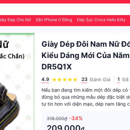
Váy Đẹp Cho Nữ
Săn IPhone 0 Đồng
Dép Sục Crocs Hello Kitty
Giày Dép Đôi Nam Nữ Đố
Kiểu Dáng Mới Của Năm
DR5Q1X
4.9
23
1
Đánh Giá
Đã
Nếu bạn đang tìm kiếm một đôi dép có th
đừng bỏ qua những mẫu dép đặc biệt dư
tự tin hơn với diện mạo, dép nam tăng 
lâu dài cù
-34%
318.000₫
209.000
₫