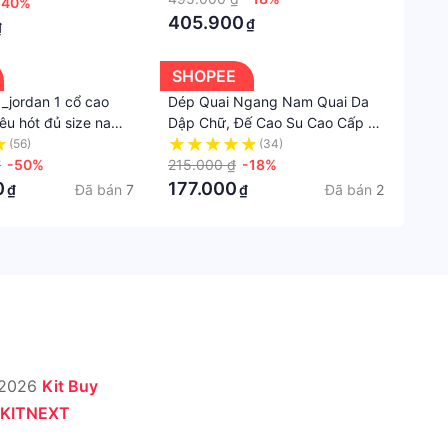
-40%
xuất
405.900
₫
₫
KhoN
SHOPEE
Địa
 _jordan 1 cổ cao
Dép Quai Ngang Nam Quai Da
chỉ
êu hót đủ size nam
Dập Chữ, Đế Cao Su Cao Cấp -
tổ
Dép Nam Cao Cấp
(56)
(34)
chức
₫
-50%
215.000 ₫
-18%
chịu
0
177.000
Đã bán
7
Đã bán
2
₫
₫
trách
nhiệm
sản
xuất
KP3
Tân
Thắng
Quận
 2026
Kit Buy
Tân
Phú
KITNEXT
TpHC