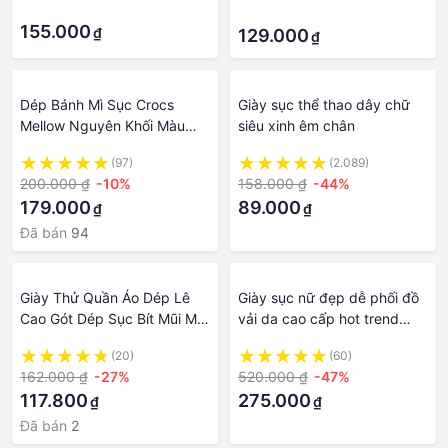
·
·
155.000
₫
129.000
₫
Dép Bánh Mì Sục Crocs
Giày sục thể thao dây chữ
Mellow Nguyên Khối Màu
siêu xinh êm chân
Đen hàng lỗi cắt đã xử lí
(97)
(2.089)
tặng sticker
200.000 ₫
-10%
158.000 ₫
-44%
179.000
89.000
₫
₫
Đã bán
94
Giày Thử Quần Áo Dép Lê
Giày sục nữ đẹp dễ phối đồ
Cao Gót Dép Sục Bít Mũi Mũi
vải da cao cấp hot trend
Nhọn Gót Vuông Mẫu Mới
2023 phong cách Hàn Quốc
(20)
(60)
Mùa Xuân 2022 Dép Nữ Đi
size 36-40
162.000 ₫
-27%
520.000 ₫
-47%
Bên Ngoài Dễ Phối
117.800
275.000
₫
₫
Đã bán
2