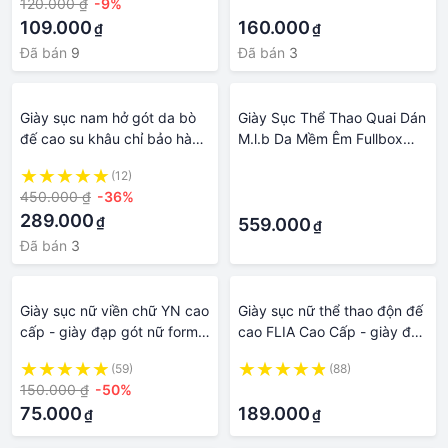
120.000 ₫
-9%
·
109.000
160.000
₫
₫
Đã bán
9
Đã bán
3
Giày sục nam hở gót da bò
Giày Sục Thể Thao Quai Dán
đế cao su khâu chỉ bảo hành
M.l.b Da Mềm Êm Fullbox
1 năm AQ01
Cao Cấp
(12)
·
450.000 ₫
-36%
·
289.000
₫
559.000
₫
Đã bán
3
Giày sục nữ viền chữ YN cao
Giày sục nữ thể thao độn đế
cấp - giày đạp gót nữ form
cao FLIA Cao Cấp - giày đạp
mới giá rẻ
gót nữ đế độn Hàn Quốc
(59)
(88)
xuất sịn
150.000 ₫
-50%
·
75.000
189.000
₫
₫