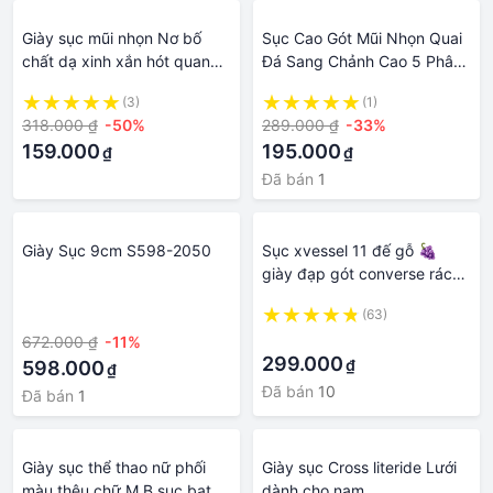
Giày sục mũi nhọn Nơ bố
Sục Cao Gót Mũi Nhọn Quai
chất dạ xinh xắn hót quanh
Đá Sang Chảnh Cao 5 Phân ,
năm cho các nàng .
Giày Sục Cao Gót Nhọn
(3)
(1)
Mang 2 Kiểu Sang Trọng
318.000 ₫
-50%
289.000 ₫
-33%
WD2309
159.000
195.000
₫
₫
Đã bán
1
Giày Sục 9cm S598-2050
Sục xvessel 11 đế gỗ 🍇
giày đạp gót converse rách
thể thao nam nữ sneaker full
·
(63)
box
·
672.000 ₫
-11%
299.000
₫
598.000
₫
Đã bán
10
Đã bán
1
Giày sục thể thao nữ phối
Giày sục Cross literide Lưới
màu thêu chữ M.B sục bata
dành cho nam