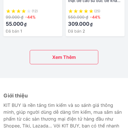
thật đế cao su đúc đế khâu
siêu bền AQ126
(12)
(25)
99.000 ₫
-44%
550.000 ₫
-44%
55.000
309.000
₫
₫
Đã bán
1
Đã bán
2
Xem Thêm
Giới thiệu
KIT BUY là nền tảng tìm kiếm và so sánh giá thông
minh, giúp người dùng dễ dàng tìm kiếm, mua sắm sản
phẩm từ các sàn thương mại điện tử hàng đầu như
Shopee, Tiki, Lazada… Với KIT BUY, bạn có thể nhanh