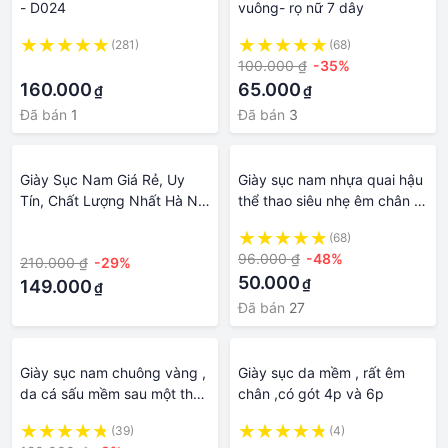
- D024
vuông- rọ nữ 7 dây
(281)
(68)
·
100.000 ₫
-35%
160.000
65.000
₫
₫
Đã bán
1
Đã bán
3
Giày Sục Nam Giá Rẻ, Uy
Giày sục nam nhựa quai hậu
Tín, Chất Lượng Nhất Hà Nội
thể thao siêu nhẹ êm chân lỗ
- Chất Liệu Da Mềm
thoáng khí đi biển đi mưa
·
(68)
100%_Đế Cao Su- Mã l195
chống nước siêu bền
96.000 ₫
-48%
210.000 ₫
-29%
validep03 V340
50.000
₫
149.000
₫
Đã bán
27
Giày sục nam chuông vàng ,
Giày sục da mềm , rất êm
da cá sấu mềm sau một thời
chân ,có gót 4p và 6p
gian sử dụng , đế cao
(39)
(4)