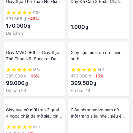
Giày Sục Thể Thao Nữ Giày
Dây Đế Cao 3 Phân Chất
Sneaker Vải Canvas Đế Cao
Đẹp 2 Quai Chéo Tôn Chân
(137)
·
Bánh
Dễ Phối Đồ Búp Bê Đẹp Tiện
331.666 ₫
-49%
·
Lợi 470
170.000
₫
1.000
₫
Đã bán
3
Giày MWC 0692 - Giày Sục
Giày sục mule da nữ shein
Thể Thao Nữ, Sneaker Da
auth
Trơn Đế Cao Trẻ Trung Năng
(38)
(41)
Động
295.000 ₫
-66%
470.000 ₫
-15%
99.000
399.500
₫
₫
Đã bán
23
Đã bán
14
Giày sục nữ mũi tròn 2 quai
Giày nhựa native nam nữ
4 ngọc chất da mờ siêu xinh
thời trang siêu nhẹ , siêu êm
2 màu kem+đen- zinzin3456
, giày sục đi mưa đi biển
(90)
·
hàng loại 1 , có sẵn