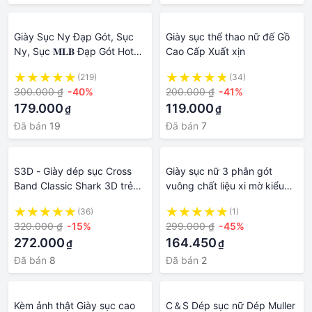
Giày Sục Ny Đạp Gót, Sục
Giày sục thể thao nữ đế Gồ
Ny, Sục 𝐌𝐋𝐁 Đạp Gót Hot
Cao Cấp Xuất xịn
Hit 2022 Bản Đẹp full box
(219)
(34)
hot trend 2022
300.000 ₫
-40%
200.000 ₫
-41%
179.000
119.000
₫
₫
Đã bán
19
Đã bán
7
S3D - Giày dép sục Cross
Giày sục nữ 3 phân gót
Band Classic Shark 3D trẻ
vuông chất liệu xi mờ kiểu
em nhiều màu - Tặng 6
dáng Mary Jane thời trang
(36)
(1)
Jibbizt Ngẫu Nhiên - Sấu vui
320.000 ₫
-15%
299.000 ₫
-45%
vẻ Official
272.000
164.450
₫
₫
Đã bán
8
Đã bán
2
Kèm ảnh thật Giày sục cao
C＆S Dép sục nữ Dép Muller