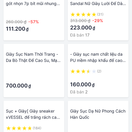
gót nhọn 7p bít mũi nhung
Sandal Nữ Giày Lười Đế Dày
xoàn mảnh chéo hông BM31
Da xịn Mới thu Kiểu Dáng
·
(31)
Thời Trang Cho Nữ 230905
313.000 ₫
-29%
260.000 ₫
-57%
223.000
₫
111.200
₫
Đã bán
17
Giày Sục Nam Thời Trang -
- Giày sục nam chất liệu da
Da Bò Thật Đế Cao Su, Mạnh
PU mềm nhập khẩu đế cao
Mẽ, Sang Trọng. Tengday
su đúc cao 3cm mã S008
·
(2)
Vietnam, MàuNâu, Đen
đen
·
·
160.000
₫
700.000
₫
Đã bán
2
Sục + Giày[ Giày sneaker
Giày Sục Dạ Nữ Phong Cách
xVESSEL đế trắng rách cao
Hàn Quốc
3-4cm thời trang nam nữ
(184)
·