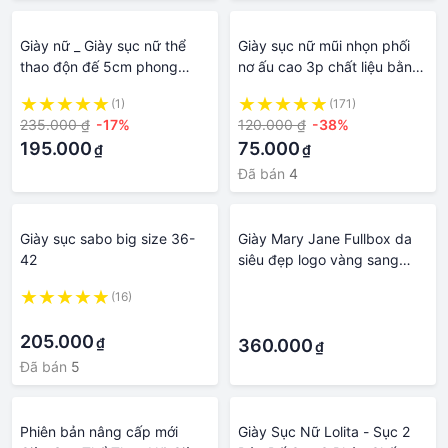
Giày nữ _ Giày sục nữ thể
Giày sục nữ mũi nhọn phối
thao độn đế 5cm phong
nơ ấu cao 3p chất liệu bằng
cách hàn quốc trẻ trung
nhung cao cấp Thiên An
(1)
(171)
TA09
235.000 ₫
-17%
120.000 ₫
-38%
195.000
75.000
₫
₫
Đã bán
4
Giày sục sabo big size 36-
Giày Mary Jane Fullbox da
42
siêu đẹp logo vàng sang
chảnh giày sục giày búp bê
(16)
·
·
·
205.000
₫
360.000
₫
Đã bán
5
Phiên bản nâng cấp mới
Giày Sục Nữ Lolita - Sục 2