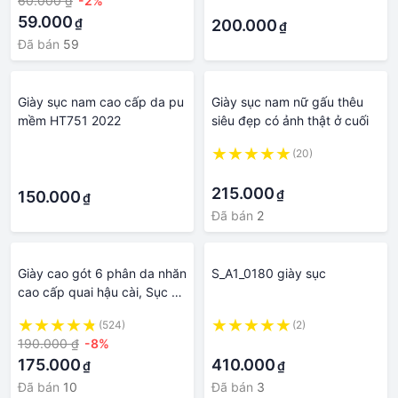
60.000 ₫
-2%
·
59.000
₫
200.000
₫
Đã bán
59
Giày sục nam cao cấp da pu
Giày sục nam nữ gấu thêu
mềm HT751 2022
siêu đẹp có ảnh thật ở cuối
·
(20)
·
·
215.000
₫
150.000
₫
Đã bán
2
Giày cao gót 6 phân da nhăn
S_A1_0180 giày sục
cao cấp quai hậu cài, Sục nữ
đính hoa đá sang trọng Mã
(524)
(2)
G75
190.000 ₫
-8%
·
175.000
410.000
₫
₫
Đã bán
10
Đã bán
3