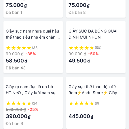
75.000
75.000
₫
₫
Đã bán
1
Đã bán
8
Giày sục nam nhựa quai hậu
GIÀY SỤC DA BÓNG QUAI
thể thao siêu nhẹ êm chân lỗ
ĐINH MŨI NHỌN
thoáng khí đi biển đi mưa
(38)
(50)
chống nước siêu bền Vuajay
90.000 ₫
-35%
99.000 ₫
-50%
V349
58.500
49.500
₫
₫
Đã bán
43
Giày rọ nam đục lỗ da bò
Giày sục thể thao độn đế
HT.NeO , Giày lười nam sục
9cm⚡️Andu Store⚡️ Giày đế
lỗ phong cách mùa hè
bánh mì nữ tăng chiều cao
(24)
(9)
thoáng mát , thoái mái
520.000 ₫
-25%
·
GRN02
390.000
445.000
₫
₫
Đã bán
6