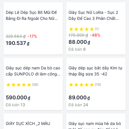
Dép Lê Dép Sục Bít Mũi Đế
Giày Sục Nữ Lolita - Sục 2
Bằng Đi Ra Ngoài Cho Nữ
Dây Đế Cao 3 Phân Chất
Dép Lười Da Mềm Gót Thô
Đẹp 2 Quai Chéo Tôn Chân
·
(1)
Mùa Hè Cho Nữ Giày Muller
Dễ Phối Đồ Búp Bê Đẹp Tiện
170.000 ₫
-48%
229.563 ₫
-17%
Mũi Nhọn Màu Nude
Lợi 470
88.000
₫
190.537
₫
Đã bán
6
Giày sục dép nam Da bò cao
Giày dép sục bắt dây Kim tự
cấp SUNPOLO đi làm công
tháp Big size 35 -42
sở, đi chơi SPO001
(56)
(76)
·
·
590.000
89.000
₫
₫
Đã bán
13
Đã bán
24
GIÀY SỤC XÍCH _2 MÀU
Giày sục nam mùa hè da bò