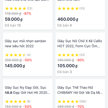
đạp gót hot trend 2022
(23)
(35)
178.000 ₫
-67%
·
59.000
460.000
₫
₫
Đã bán
10
Đã bán
4
Giày sục mũi nhọn sandan
Giày Sục Nữ Chữ X Kẻ CaRo
new siêu hót 2022
HOT 2022, Form Cực Ôm
Chân
(4)
(35)
290.000 ₫
-50%
149.000 ₫
-30%
145.000
105.000
₫
₫
Đã bán
3
Giày Sục Ny Đạp Gót, Sục
Giày Sục Thể Thao Nữ
𝐌𝐋𝐁 Đạp Gót Hot Hit 2020
CHIBAMY Hở Gót Vải Dạ Mịn
Miễn phí ship toàn quốc
FULL BOX Màu Kem Hotrend
(8)
(590)
2022
150.000 ₫
-50%
249.000 ₫
-70%