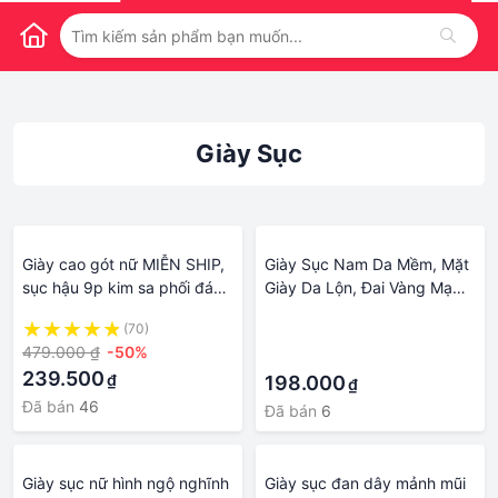
Giày Sục
Giày cao gót nữ MIỄN SHIP,
Giày Sục Nam Da Mềm, Mặt
sục hậu 9p kim sa phối đá
Giày Da Lộn, Đai Vàng Mạ
cao cấp 2 màu SH903
Chống Gỉ- Đế Cao Su Non -
(70)
·
Màu Đen - Mã L194 - Hàng
479.000 ₫
-50%
·
Việt Nam
239.500
₫
198.000
₫
Đã bán
46
Đã bán
6
Giày sục nữ hình ngộ nghĩnh
Giày sục đan dây mảnh mũi