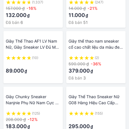
(1.337)
(247)
mại êm chân chống mùi cảm
quai hậu, lười, da, cao gót
157.000 ₫
-16%
14.000 ₫
-21%
giác thoải mái.
nữ đi du lịch
132.000
11.000
₫
₫
Đã bán
6
Đã bán
51
Giày Thể Thao AF1 LV Nam
Giày thể thao nam sneaker
Nữ, Giày Sneaker LV Đủ Màu
cổ cao chất liệu da màu đen
Hàng Đẹp Full Box Đủ Size
đế cao 5 phân cao cấp đẹp
(10)
(2)
36-43 Phối Đồ Đẹp Hot
bảo hành 1 năm FL06
·
590.000 ₫
-36%
2022
TIMAN
89.000
379.000
₫
₫
Đã bán
3
Giày Chunky Sneaker
Giày Thể Thao Sneaker Nữ
Nanjnie Phụ Nữ Nam Cực Foi
G08 Hàng Hiệu Cao Cấp
Giày Thể Thao Hồng Kông
Đẹp Thời Trang Phong Cách
(125)
(155)
Thường Ngày Đế Dày Phối
Hàn Quốc Dễ Phối Đi Học Đi
208.000 ₫
-12%
·
Cho Nữ Mẫu Mới 2022 Insr
Chơi A1
183.000
295.000
₫
₫
Sành Điệu