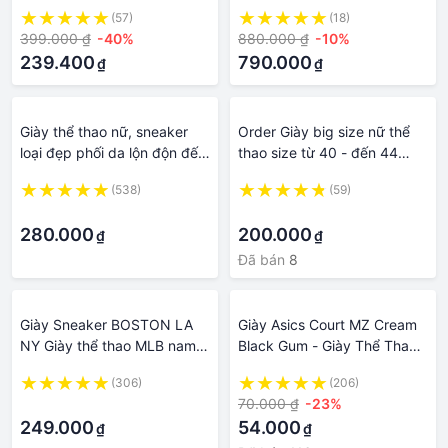
caro trắng nổi trội, sang
THẤP, CV RUN ĐEN THẤP
(57)
(18)
trọng đế cao su chỉ máy
CỔ NAM NỮ ẢNH THẬT
399.000 ₫
-40%
880.000 ₫
-10%
chắc chắn
239.400
790.000
₫
₫
Giày thể thao nữ, sneaker
Order Giày big size nữ thể
loại đẹp phối da lộn độn đế
thao size từ 40 - đến 44
tăng chiều cao phong cách
giày sneaker
(538)
(59)
năng động
·
·
280.000
200.000
₫
₫
Đã bán
8
Giày Sneaker BOSTON LA
Giày Asics Court MZ Cream
NY Giày thể thao MLB nam
Black Gum - Giày Thể Thao
nữ
Nam Nữ Thời Trang đế cao
(306)
(206)
su êm chân, da may cao cấp
·
70.000 ₫
-23%
NY3 Sneaker
249.000
54.000
₫
₫