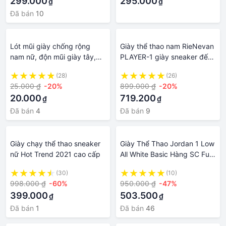
299.000
295.000
₫
₫
Đã bán
10
Lót mũi giày chống rộng
Giày thể thao nam RieNevan
nam nữ, độn mũi giày tây,
PLAYER-1 giày sneaker đế
cao gót, thể thao, jordan,
cao phối màu Đỏ mận -
(28)
(26)
sneaker Belimart PK50
Trắng - Xám
25.000 ₫
-20%
899.000 ₫
-20%
20.000
719.200
₫
₫
Đã bán
4
Đã bán
9
Giày chạy thể thao sneaker
Giày Thể Thao Jordan 1 Low
nữ Hot Trend 2021 cao cấp
All White Basic Hàng SC Full
Box, Giày Sneaker Nam Nữ
(30)
(10)
Jordan Thấp Cổ 1 Low All
998.000 ₫
-60%
950.000 ₫
-47%
White PT Shop
399.000
503.500
₫
₫
Đã bán
1
Đã bán
46