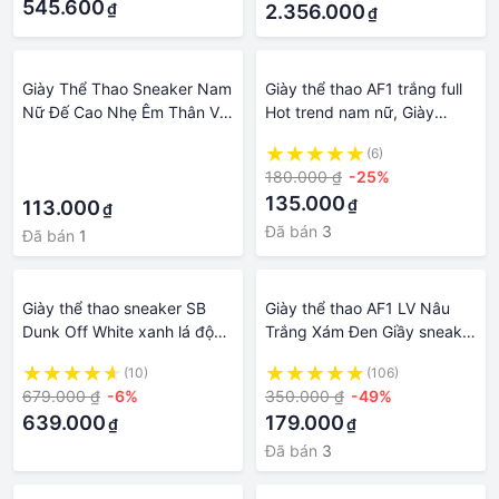
545.600
₫
2.356.000
₫
Giày Thể Thao Sneaker Nam
Giày thể thao AF1 trắng full
Nữ Đế Cao Nhẹ Êm Thân Vải
Hot trend nam nữ, Giày
Lưới Thoáng Khí size 35 đến
sneaker FORCE 1 trắng dùng
·
(6)
43
đi học,tập gym,chạy bộ
180.000 ₫
-25%
·
135.000
₫
113.000
₫
Đã bán
3
Đã bán
1
Giày thể thao sneaker SB
Giày thể thao AF1 LV Nâu
Dunk Off White xanh lá độc
Trắng Xám Đen Giầy sneaker
lạ hàng SC
Air Force 1 Luis nam nữ bản
(10)
(106)
mới cao cấp 2022
679.000 ₫
-6%
350.000 ₫
-49%
639.000
179.000
₫
₫
Đã bán
3