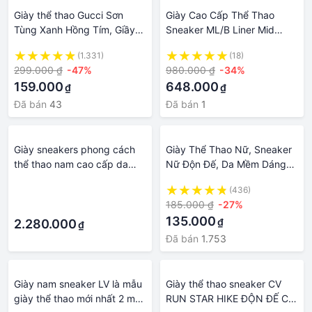
Giày thể thao Gucci Sơn
Giày Cao Cấp Thể Thao
Tùng Xanh Hồng Tím, Giầy
Sneaker ML/B Liner Mid
Sneaker GC hàng lót lông đủ
Classic Mono Boston Kem
(1.331)
(18)
size Nam Nữ
Xanh Cao Cấp Ảnh Thật +
299.000 ₫
-47%
980.000 ₫
-34%
freeship + Tặng Tất
159.000
648.000
₫
₫
Đã bán
43
Đã bán
1
Giày sneakers phong cách
Giày Thể Thao Nữ, Sneaker
thể thao nam cao cấp da
Nữ Độn Đế, Da Mềm Dáng
thật Louis Vuitton LV thiết kế
Ulzzang Hàn Quốc cao 5cm
·
(436)
năng động và thời trang
Siêu đẹp
185.000 ₫
-27%
·
135.000
₫
2.280.000
₫
Đã bán
1.753
Giày nam sneaker LV là mẫu
Giày thể thao sneaker CV
giày thể thao mới nhất 2 màu
RUN STAR HIKE ĐỘN ĐẾ CỔ