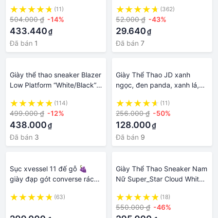
sneaker Jd Mid hồng đen-
Hàng SC 1:1
(11)
(362)
đỏ mận-hồng đen-xám xanh
504.000 ₫
-14%
52.000 ₫
-43%
hàng S.Cấp full pk
433.440
29.640
₫
₫
Đã bán
1
Đã bán
7
Giày thể thao sneaker Blazer
Giày Thể Thao JD xanh
Low Platform “White/Black”
ngọc, đen panda, xanh lá,
blazer đê cao vạch đen
trà sữa, đỏ trắng Cổ Thấp -
(114)
(11)
Giày sneaker Cổ Thấp Full
499.000 ₫
-12%
256.000 ₫
-50%
Size
438.000
128.000
₫
₫
Đã bán
3
Đã bán
9
Sục xvessel 11 đế gỗ 🍇
Giày Thể Thao Sneaker Nam
giày đạp gót converse rách
Nữ Super_Star Cloud White
thể thao nam nữ sneaker full
cao cấp phù hợp cho mọi lứa
(63)
(18)
box
tuổi
·
550.000 ₫
-46%