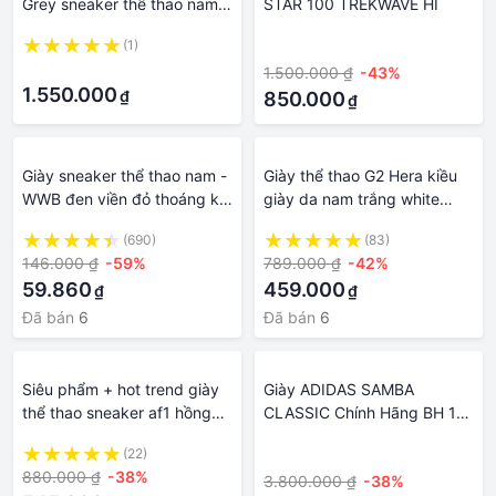
Grey sneaker thể thao nam
STAR 100 TREKWAVE HI
xám ghi GW9470 - Hàng
(1)
·
Chính Hãng - Sneaker89-
·
1.500.000 ₫
-43%
Giày thể thao
1.550.000
₫
850.000
₫
Giày sneaker thể thao nam -
Giày thể thao G2 Hera kiều
WWB đen viền đỏ thoáng khí
giày da nam trắng white
- B end T Shop
sneaker công sở basic dễ
(690)
(83)
phối đồ, Sneaker trắng G2
146.000 ₫
-59%
789.000 ₫
-42%
bằng da bò nappa
59.860
459.000
₫
₫
Đã bán
6
Đã bán
6
Siêu phẩm + hot trend giày
Giày ADIDAS SAMBA
thể thao sneaker af1 hồng
CLASSIC Chính Hãng BH 12
nâu kem đen ảnh thật tự
Tháng 🔴SIMPLE
(22)
·
chụp nữ siêu xinh độn đế thỏ
SNEAKER🔴 Adidas Giày
880.000 ₫
-38%
3.800.000 ₫
-38%
store
Thể Thao Nam Nữ Auth