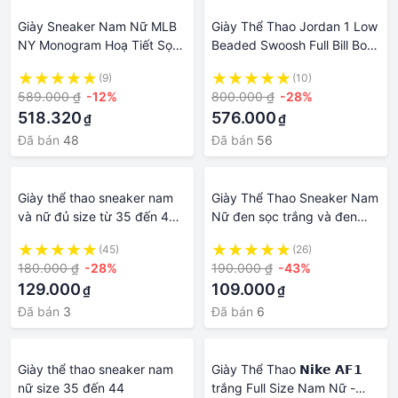
Giày Sneaker Nam Nữ MLB
Giày Thể Thao Jordan 1 Low
NY Monogram Hoạ Tiết Sọc
Beaded Swoosh Full Bill Box,
Caro Full Bill Box, Giày Thể
Giày Sneaker Nam Nữ
(9)
(10)
Thao MLB NY Monogram
Jordan 1 Low Beaded
589.000 ₫
-12%
800.000 ₫
-28%
Hàng Cao Cấp PT Shop
Swoosh Đính Đá PT Shop
518.320
576.000
₫
₫
Đã bán
48
Đã bán
56
Giày thể thao sneaker nam
Giày Thể Thao Sneaker Nam
và nữ đủ size từ 35 đến 44
Nữ đen sọc trắng và đen
đế nhẹ thân vải lưới thoáng
sọc đen SANGSPORT
(45)
(26)
khí và êm chân
180.000 ₫
-28%
190.000 ₫
-43%
129.000
109.000
₫
₫
Đã bán
3
Đã bán
6
Giày thể thao sneaker nam
Giày Thể Thao 𝗡𝗶𝗸𝗲 𝗔𝗙𝟭
nữ size 35 đến 44
trắng Full Size Nam Nữ -