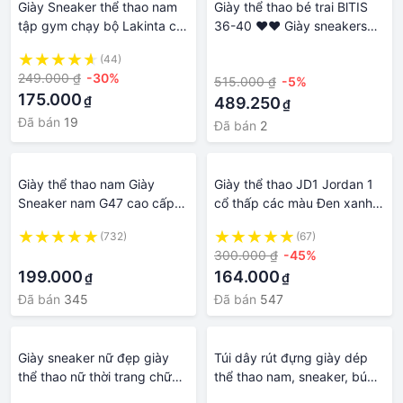
Giày Sneaker thể thao nam
Giày thể thao bé trai BlTIS
tập gym chạy bộ Lakinta cổ
36-40 ❤️❤️ Giày sneakers
thấp độn đế tăng chiều cao
bé trai quai dán đế siêu nhẹ
(44)
·
G222
BSB001400
249.000 ₫
-30%
515.000 ₫
-5%
175.000
₫
489.250
₫
Đã bán
19
Đã bán
2
Giày thể thao nam Giày
Giày thể thao JD1 Jordan 1
Sneaker nam G47 cao cấp
cổ thấp các màu Đen xanh
hàng hiệu đẹp thời trang
xám cam sneaker nam nữ
(732)
(67)
phong cách Hàn Quốc giá rẻ
Hot trend
·
300.000 ₫
-45%
A1
199.000
164.000
₫
₫
Đã bán
345
Đã bán
547
Giày sneaker nữ đẹp giày
Túi dây rút đựng giày dép
thể thao nữ thời trang chữ
thể thao nam, sneaker, búp
AIR phong cách nữ tính mềm
bê mũi nhọn, tây công sở,