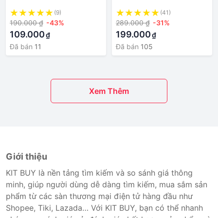
Giày Sneaker 𝗡𝗶𝗸𝗲 𝗔𝗙𝟭
(9)
(41)
Nam Nữ Full Box
190.000 ₫
-43%
289.000 ₫
-31%
109.000
199.000
₫
₫
Đã bán
11
Đã bán
105
Xem Thêm
Giới thiệu
KIT BUY là nền tảng tìm kiếm và so sánh giá thông
minh, giúp người dùng dễ dàng tìm kiếm, mua sắm sản
phẩm từ các sàn thương mại điện tử hàng đầu như
Shopee, Tiki, Lazada… Với KIT BUY, bạn có thể nhanh