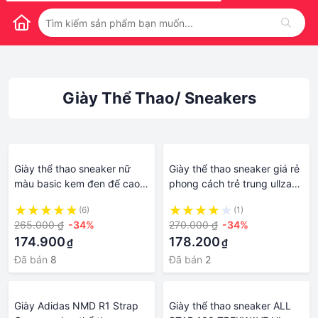
Giày Thể Thao/ Sneakers
Giày thể thao sneaker nữ
Giày thể thao sneaker giá rẻ
màu basic kem đen đế cao
phong cách trẻ trung ullzang
kiểu năng động học sinh đi
Hàn Quốc siêu xinh học sinh
(6)
(1)
học FLORA G81
đi học FLORA G82
265.000 ₫
-34%
270.000 ₫
-34%
174.900
178.200
₫
₫
Đã bán
8
Đã bán
2
Giày Adidas NMD R1 Strap
Giày thể thao sneaker ALL