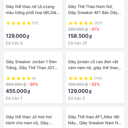
Giày thể thao nữ ULzzang
Giày Thể Thao Nam Nữ,
màu trắng phối hoạ tiết,Giày
Giày Sneaker AF1 Bản Dây
Sneakers đế mềm với nhãn
Thừng , Đế Độn Đế Bánh Mì
(70)
(321)
hiệu thời trang
Tăng Chiều Cao Phong Cách
·
229.000 ₫
-31%
Hàn Quốc
129.000
158.500
₫
₫
Đã bán
5
Đã bán
27
Giày Sneaker Jordan 1 Đen
Giày jordan cổ cao đen vệt
Trắng, Giầy Thể Thao JD1
xám nam nữ, giày thể thao
JD Nam Nữ Low Học Sinh
sneaker JD 1 full box
(4)
(142)
650.000 ₫
-30%
190.000 ₫
-32%
455.000
129.000
₫
₫
Đã bán
1
Đã bán
2
Giày thể thao Jd mid hot
Giày Thể thao AF1_Nike Vệt
hành cho nam nữ, Giày
Nâu , Giày Sneaker Nam Nữ