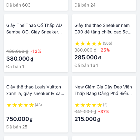
Đã bán
603
Đã bán
24
Giày Thể Thao Cổ Thấp AD
Giày thể thao Sneaker nam
Samba OG, Giày Sneaker
G90 đế tăng chiều cao 5cm
Adidas Samba giống
thời trang cao cấp hàng hiệu
·
(505)
Blackpink, Jessica và nhiều
đẹp phong cách Hàn Quốc
380.000 ₫
-25%
430.000 ₫
-12%
celeb
giá rẻ A1
285.000
₫
380.000
₫
Đã bán
164
Đã bán
1
Giày thể thao Louis Vuitton
New Giảm Giá Dây Đeo Viền
xanh lá, giày sneaker lv xanh
Thấp Băng Đảng Phổ Biến
hàng cao cấp sang trọng full
siêu nhẹ Sneaker Giày thể
(48)
(2)
phụ kiện túi xách full size
thao ngoài trời Giày Cho
·
342.000 ₫
-37%
Nam Giới
750.000
215.000
₫
₫
Đã bán
25