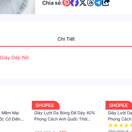
Chia sẻ:
Chi Tiết
Giày Dép Nữ
SHOPEE
SHOPEE
y Mềm Mại
Giày Lười Da Bóng Đế Dày 40%
Giày Lười D
ốc Cổ Điển
Phong Cách Anh Quốc Thời
Phong Cách
 2023
Trang Xuân Thu Cho Nữ
Thời Trang 
·
280.000 ₫