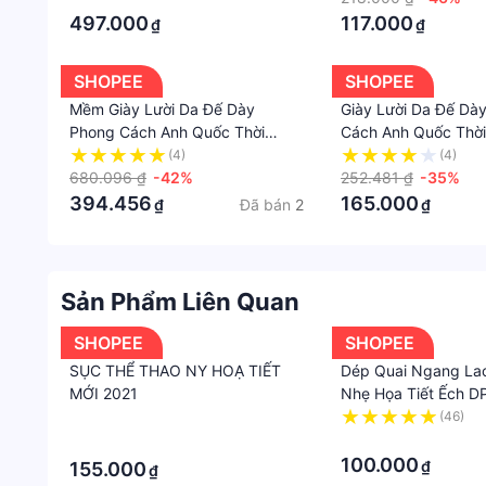
497.000
117.000
₫
₫
SHOPEE
SHOPEE
Mềm Giày Lười Da Đế Dày
Giày Lười Da Đế Dà
Phong Cách Anh Quốc Thời
Cách Anh Quốc Thời
Trang Cho Nữ
2023
(4)
(4)
680.096 ₫
-42%
252.481 ₫
-35%
394.456
165.000
Đã bán
2
₫
₫
Sản Phẩm Liên Quan
SHOPEE
SHOPEE
SỤC THỂ THAO NY HOẠ TIẾT
Dép Quai Ngang La
MỚI 2021
Nhẹ Họa Tiết Ếch 
·
(46)
·
·
100.000
₫
155.000
₫