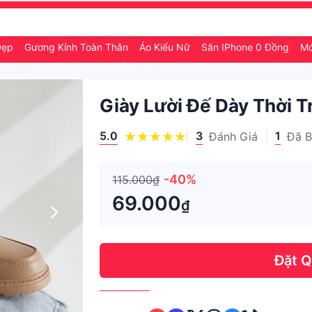
Đẹp
Gương Kính Toàn Thân
Áo Kiểu Nữ
Săn IPhone 0 Đồng
Mó
Giày Lười Đế Dày Thời 
5.0
3
1
Đánh Giá
Đã 
-40%
115.000₫
69.000
₫
Đặt 