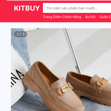
KITBUY
Trang Điểm Chính Hãng
Áo Nữ
Quần 
1
/
1