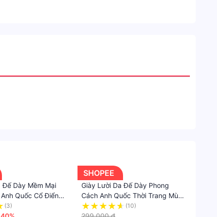
SHOPEE
a Đế Dày Mềm Mại
Giày Lười Da Đế Dày Phong
 Anh Quốc Cổ Điển
Cách Anh Quốc Thời Trang Mùa
Mùa Xuân Cho Nữ
Xuân 2023 Cho Nữ
(3)
(10)
-40%
299.000 ₫