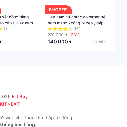
SHOPEE
m vệt hồng hàng 11
Dép nam nữ chữ c covernet đế
o cấp full sz nam
4cm mang không bị xẹp , dép
iện
nữ quai ngang fila độn đế tăng
(2)
(160)
chiều cao chuẩn form
220.000 ₫
-36%
140.000
Đã bán
1
₫
₫
 2026
Kit Buy
KITNEXT
từ website được thu thập tự động.
 không bán hàng.