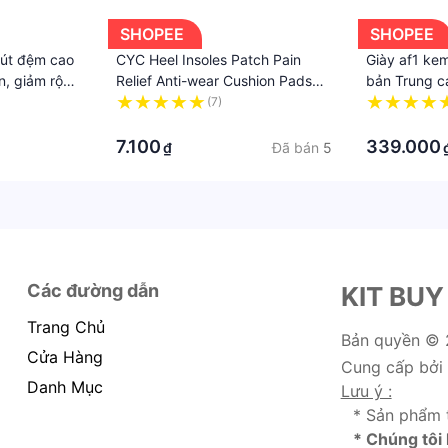
SHOPEE
SHOPEE
mút đệm cao
CYC Heel Insoles Patch Pain
Giày af1 ke
n, giảm rộng
Relief Anti-wear Cushion Pads
bản Trung ca
Feet Care Heel Protector CY
nữ đủ phụ k
(7)
·
·
7.100
339.000
Đã bán
5
₫
Các đường dẫn
KIT BUY
Trang Chủ
Bản quyền ©
Cửa Hàng
Cung cấp bởi
Danh Mục
Lưu ý :
* Sản phẩm 
* Chúng tôi