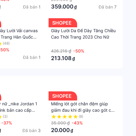
359.000
Đã bán
1
Đã bán
7
₫
₫
SHOPEE
y Lười Vải canvas
Giày Lười Da Đế Dày Tăng Chiều
 Trang Hàn Quốc
Cao Thời Trang 2023 Cho Nữ
(48)
·
-50%
426.216 ₫
-50%
Đã bán
1
213.108
₫
SHOPEE
 nữ _nike Jordan 1
Miếng lót gót chân đệm giúp
pink bản cao cấp
giảm đau khi đi giày cao gót cho
o nữ Jordan cổ cao
nữ
(3)
(8)
-37%
35.000 ₫
-43%
20.000
Đã bán
3
₫
₫