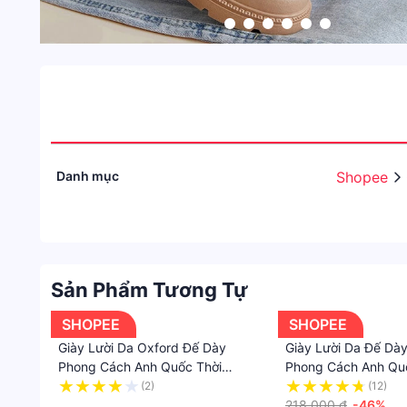
Danh mục
Shopee
Sản Phẩm Tương Tự
SHOPEE
SHOPEE
Giày Lười Da Oxford Đế Dày
Giày Lười Da Đế Dà
Phong Cách Anh Quốc Thời
Phong Cách Anh Qu
Trang Xuân Thu Cho Nữ
Thời Trang Xuân Hè
(2)
(12)
·
218.000 ₫
-46%