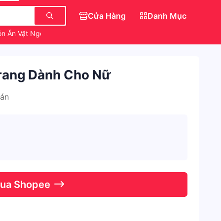
Cửa Hàng
Danh Mục
n Ăn Vặt Ngon
Váy Đẹp Cho Nữ
Trang Dành Cho Nữ
Bán
Qua Shopee