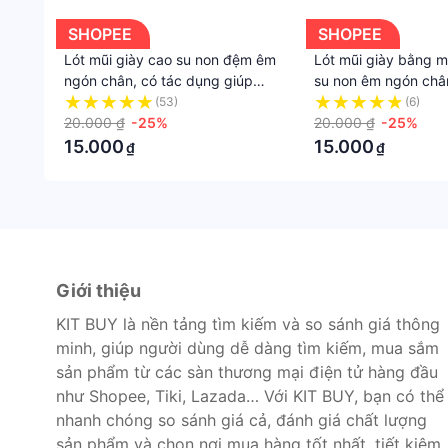
SHOPEE
SHOPEE
Lót mũi giày cao su non đệm êm
Lót mũi giày bằng 
ngón chân, có tác dụng giúp
su non êm ngón châ
giảm size cho giày bị rộng, rất
cho giày
(53)
(6)
tiện ích
20.000 ₫
-25%
20.000 ₫
-25%
15.000
15.000
₫
₫
Giới thiệu
KIT BUY là nền tảng tìm kiếm và so sánh giá thông
minh, giúp người dùng dễ dàng tìm kiếm, mua sắm
sản phẩm từ các sàn thương mại điện tử hàng đầu
như Shopee, Tiki, Lazada… Với KIT BUY, bạn có thể
nhanh chóng so sánh giá cả, đánh giá chất lượng
sản phẩm và chọn nơi mua hàng tốt nhất, tiết kiệm