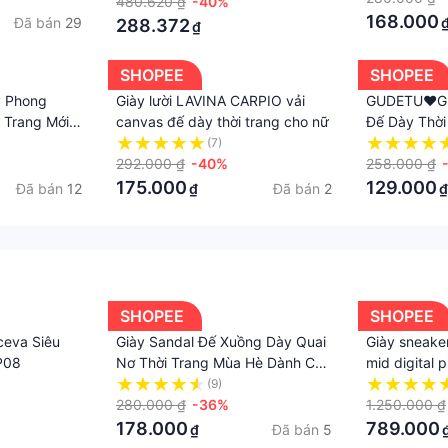
480.620 ₫
-40%
168.000
Đã bán
29
288.372
₫
SHOPEE
SHOPEE
y Phong
Giày lười LAVINA CARPIO vải
GUDETU❤Già
 Trang Mới
canvas đế dày thời trang cho nữ
Đế Dày Thời
Mới Cho Nữ
(7)
292.000 ₫
-40%
258.000 ₫
175.000
129.000
Đã bán
12
Đã bán
2
₫
₫
SHOPEE
SHOPEE
ceva Siêu
Giày Sandal Đế Xuồng Dày Quai
Giày sneaker
DP08
Nơ Thời Trang Mùa Hè Dành Cho
mid digital 
Nữ
giày thể tha
(9)
280.000 ₫
-36%
giày Hồng
1.250.000 ₫
178.000
789.000
Đã bán
5
₫