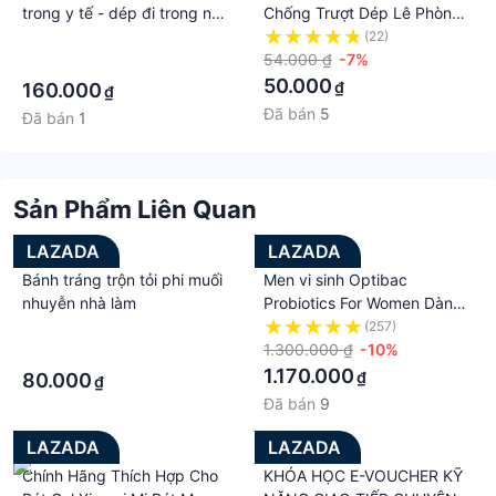
trong y tế - dép đi trong nhà
Chống Trượt Dép Lê Phòng
chống trượt - sandal bảo hộ-
Phẫu Thuật Nam Nữ Giày Đế
·
(22)
sục nam nữ
Bằng Làm Việc Dép Lê Thí
54.000 ₫
-7%
·
Nghiệm Y Tá Dùng Trong Y
50.000
₫
160.000
₫
Tế Bít Mũi
Đã bán
5
Đã bán
1
Sản Phẩm Liên Quan
LAZADA
LAZADA
Bánh tráng trộn tỏi phi muối
Men vi sinh Optibac
nhuyễn nhà làm
Probiotics For Women Dành
Cho Phụ Nữ bổ sung lợi
·
(257)
khuẩn giúp cân bằng hệ vi
1.300.000 ₫
-10%
·
sinh vùng kin và chăm sóc
1.170.000
₫
80.000
₫
sức khỏe niệu dục
Đã bán
9
LAZADA
LAZADA
Chính Hãng Thích Hợp Cho
KHÓA HỌC E-VOUCHER KỸ