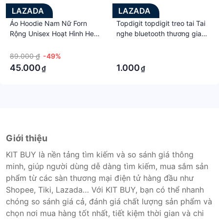
LAZADA
LAZADA
Áo Hoodie Nam Nữ Forn
Topdigit topdigit treo tai Tai
Rộng Unisex Hoạt Hình Heo
nghe bluetooth thương gia
HAVE A NICE DAY - Chất Nỉ
độ bền lâu dài tai nghe
·
·
Mềm Mại , Áo Khoác Nỉ Chui
không dây thể thao câu trả
89.000 ₫
-49%
·
Đầu Style Ulzzang Hàn Quốc
lời/treo lên/từ chối Tai nghe
45.000
1.000
₫
₫
HOT TREND TTSLB0514
cho IOS Android
Giới thiệu
KIT BUY là nền tảng tìm kiếm và so sánh giá thông
minh, giúp người dùng dễ dàng tìm kiếm, mua sắm sản
phẩm từ các sàn thương mại điện tử hàng đầu như
Shopee, Tiki, Lazada… Với KIT BUY, bạn có thể nhanh
chóng so sánh giá cả, đánh giá chất lượng sản phẩm và
chọn nơi mua hàng tốt nhất, tiết kiệm thời gian và chi