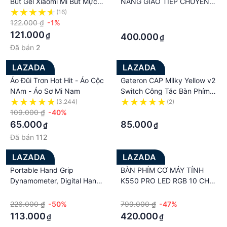
Bút Gel Xiaomi Mi Bút Mực
NĂNG GIAO TIẾP CHUYÊN
Không Nắp Màu Đen 0.5Mm
NGHIỆP
(16)
·
Ngòi MIKRON Thụy Sĩ Mịn
122.000 ₫
-1%
·
Mực Nhật Bản OEM Màu
121.000
₫
400.000
₫
Xanh Dương
Đã bán
2
LAZADA
LAZADA
Áo Đũi Trơn Hot Hit - Áo Cộc
Gateron CAP Milky Yellow v2
NAm - Áo Sơ Mi Nam
Switch Công Tắc Bàn Phím
Cơ Gat CAP Milky v2 Linear
(3.244)
(2)
109.000 ₫
-40%
Switch - Polabe Store
·
65.000
85.000
₫
₫
Đã bán
112
LAZADA
LAZADA
Portable Hand Grip
BÀN PHÍM CƠ MÁY TÍNH
Dynamometer, Digital Hand
K550 PRO LED RGB 10 CHẾ
Grip Strength Meter
ĐỘ TỰ ĐỔI MÀU, CHUYÊN
·
·
Strengthener Exercise
CHƠI GÊM MANG LẠI TRẢI
226.000 ₫
-50%
799.000 ₫
-47%
Measurement Wrist
NGHIỆM CỰC ĐÃ CHO GÊM
113.000
420.000
₫
₫
Strengthener
THỦ ,